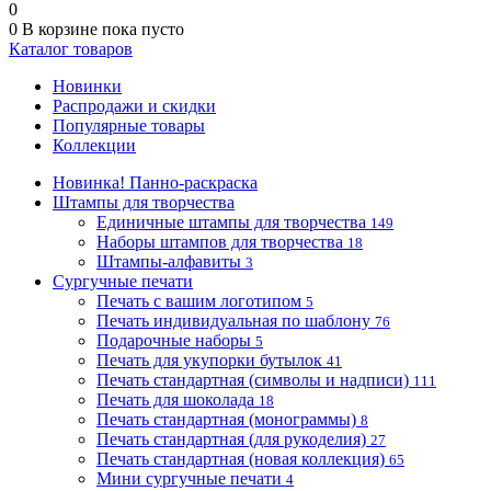
0
0
В корзине
пока пусто
Каталог товаров
Новинки
Распродажи и скидки
Популярные товары
Коллекции
Новинка! Панно-раскраска
Штампы для творчества
Единичные штампы для творчества
149
Наборы штампов для творчества
18
Штампы-алфавиты
3
Сургучные печати
Печать с вашим логотипом
5
Печать индивидуальная по шаблону
76
Подарочные наборы
5
Печать для укупорки бутылок
41
Печать стандартная (символы и надписи)
111
Печать для шоколада
18
Печать стандартная (монограммы)
8
Печать стандартная (для рукоделия)
27
Печать стандартная (новая коллекция)
65
Мини сургучные печати
4