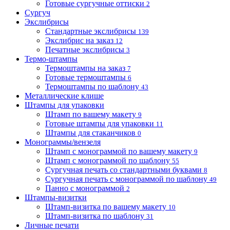
Готовые сургучные оттиски
2
Сургуч
Экслибрисы
Стандартные экслибрисы
139
Экслибрис на заказ
12
Печатные экслибрисы
3
Термо-штампы
Термоштампы на заказ
7
Готовые термоштампы
6
Термоштампы по шаблону
43
Металлические клише
Штампы для упаковки
Штамп по вашему макету
9
Готовые штампы для упаковки
11
Штампы для стаканчиков
0
Монограммы/вензеля
Штамп с монограммой по вашему макету
9
Штамп с монограммой по шаблону
55
Сургучная печать со стандартными буквами
8
Сургучная печать с монограммой по шаблону
49
Панно с монограммой
2
Штампы-визитки
Штамп-визитка по вашему макету
10
Штамп-визитка по шаблону
31
Личные печати