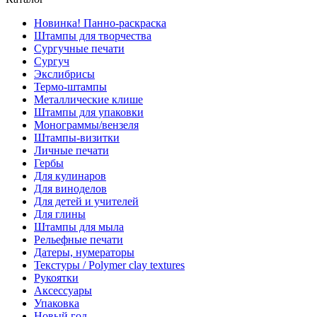
Новинка! Панно-раскраска
Штампы для творчества
Сургучные печати
Сургуч
Экслибрисы
Термо-штампы
Металлические клише
Штампы для упаковки
Монограммы/вензеля
Штампы-визитки
Личные печати
Гербы
Для кулинаров
Для виноделов
Для детей и учителей
Для глины
Штампы для мыла
Рельефные печати
Датеры, нумераторы
Текстуры / Polymer clay textures
Рукоятки
Аксессуары
Упаковка
Новый год