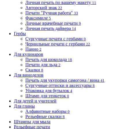
Личная печать по вашему макету
11
Авторский знак
22
Печати "Ручная работа"
33
Факсимиле
5
Личные врачебные печати
9
Личная печать дайвера
14
Гербы
Сургучные печати с гербами
0
Чернильные печати с гербами
22
Панно
2
Для кулинаров
Печать для шоколада
18
Печати для льда
2
Скалки
8
Для виноделов
Печать для укупорки самогона / вина
41
Сургучные оттиски и аксессуары
8
Упаковка для бутылок
4
Штамп для этикеток
0
Для детей и учителей
Для глины
Алфавитные наборы
0
Рельефные скалки
8
Штампы для мыла
Рельефные печати