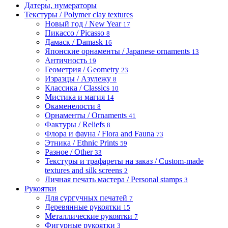
Датеры, нумераторы
Текстуры / Polymer clay textures
Новый год / New Year
17
Пикассо / Picasso
8
Дамаск / Damask
16
Японские орнаменты / Japanese ornaments
13
Античность
19
Геометрия / Geometry
23
Изразцы / Азулежу
8
Классика / Classics
10
Мистика и магия
14
Окаменелости
8
Орнаменты / Ornaments
41
Фактуры / Reliefs
8
Флора и фауна / Flora and Fauna
73
Этника / Ethnic Prints
59
Разное / Other
33
Текстуры и трафареты на заказ / Custom-made
textures and silk screens
2
Личная печать мастера / Personal stamps
3
Рукоятки
Для сургучных печатей
7
Деревянные рукоятки
15
Металлические рукоятки
7
Фигурные рукоятки
3