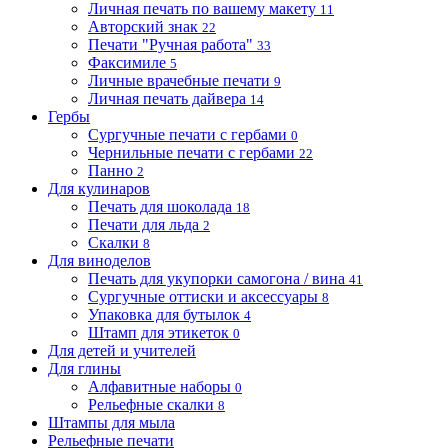
Личная печать по вашему макету
11
Авторский знак
22
Печати "Ручная работа"
33
Факсимиле
5
Личные врачебные печати
9
Личная печать дайвера
14
Гербы
Сургучные печати с гербами
0
Чернильные печати с гербами
22
Панно
2
Для кулинаров
Печать для шоколада
18
Печати для льда
2
Скалки
8
Для виноделов
Печать для укупорки самогона / вина
41
Сургучные оттиски и аксессуары
8
Упаковка для бутылок
4
Штамп для этикеток
0
Для детей и учителей
Для глины
Алфавитные наборы
0
Рельефные скалки
8
Штампы для мыла
Рельефные печати