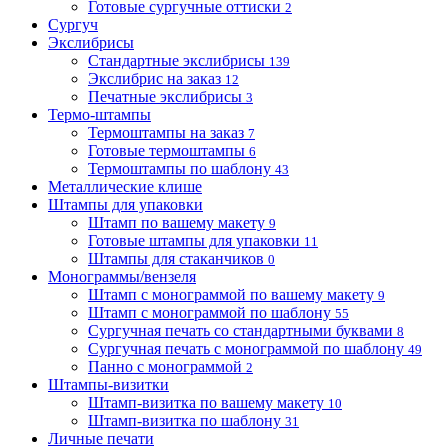
Готовые сургучные оттиски
2
Сургуч
Экслибрисы
Стандартные экслибрисы
139
Экслибрис на заказ
12
Печатные экслибрисы
3
Термо-штампы
Термоштампы на заказ
7
Готовые термоштампы
6
Термоштампы по шаблону
43
Металлические клише
Штампы для упаковки
Штамп по вашему макету
9
Готовые штампы для упаковки
11
Штампы для стаканчиков
0
Монограммы/вензеля
Штамп с монограммой по вашему макету
9
Штамп с монограммой по шаблону
55
Сургучная печать со стандартными буквами
8
Сургучная печать с монограммой по шаблону
49
Панно с монограммой
2
Штампы-визитки
Штамп-визитка по вашему макету
10
Штамп-визитка по шаблону
31
Личные печати