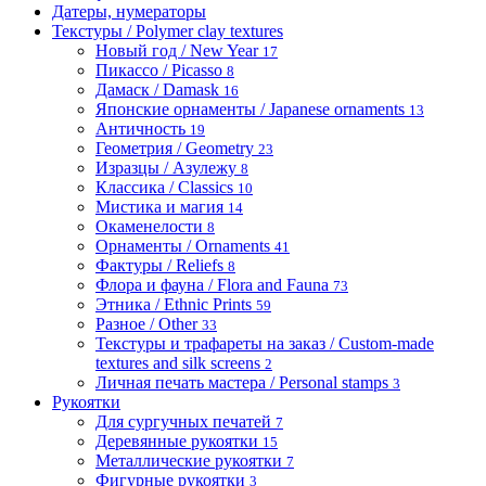
Датеры, нумераторы
Текстуры / Polymer clay textures
Новый год / New Year
17
Пикассо / Picasso
8
Дамаск / Damask
16
Японские орнаменты / Japanese ornaments
13
Античность
19
Геометрия / Geometry
23
Изразцы / Азулежу
8
Классика / Classics
10
Мистика и магия
14
Окаменелости
8
Орнаменты / Ornaments
41
Фактуры / Reliefs
8
Флора и фауна / Flora and Fauna
73
Этника / Ethnic Prints
59
Разное / Other
33
Текстуры и трафареты на заказ / Custom-made
textures and silk screens
2
Личная печать мастера / Personal stamps
3
Рукоятки
Для сургучных печатей
7
Деревянные рукоятки
15
Металлические рукоятки
7
Фигурные рукоятки
3