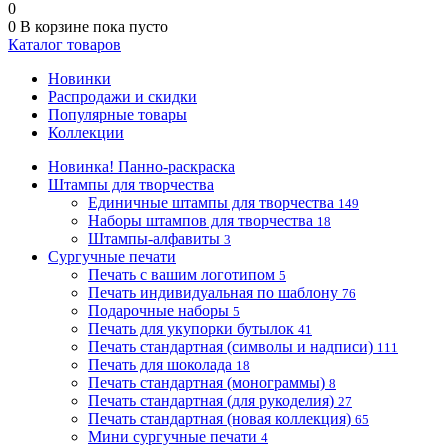
0
0
В корзине
пока пусто
Каталог товаров
Новинки
Распродажи и скидки
Популярные товары
Коллекции
Новинка! Панно-раскраска
Штампы для творчества
Единичные штампы для творчества
149
Наборы штампов для творчества
18
Штампы-алфавиты
3
Сургучные печати
Печать с вашим логотипом
5
Печать индивидуальная по шаблону
76
Подарочные наборы
5
Печать для укупорки бутылок
41
Печать стандартная (символы и надписи)
111
Печать для шоколада
18
Печать стандартная (монограммы)
8
Печать стандартная (для рукоделия)
27
Печать стандартная (новая коллекция)
65
Мини сургучные печати
4