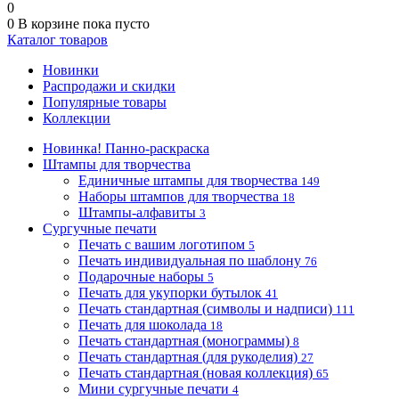
0
0
В корзине
пока пусто
Каталог товаров
Новинки
Распродажи и скидки
Популярные товары
Коллекции
Новинка! Панно-раскраска
Штампы для творчества
Единичные штампы для творчества
149
Наборы штампов для творчества
18
Штампы-алфавиты
3
Сургучные печати
Печать с вашим логотипом
5
Печать индивидуальная по шаблону
76
Подарочные наборы
5
Печать для укупорки бутылок
41
Печать стандартная (символы и надписи)
111
Печать для шоколада
18
Печать стандартная (монограммы)
8
Печать стандартная (для рукоделия)
27
Печать стандартная (новая коллекция)
65
Мини сургучные печати
4