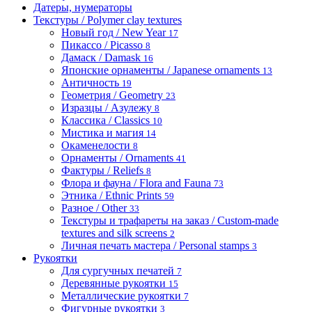
Датеры, нумераторы
Текстуры / Polymer clay textures
Новый год / New Year
17
Пикассо / Picasso
8
Дамаск / Damask
16
Японские орнаменты / Japanese ornaments
13
Античность
19
Геометрия / Geometry
23
Изразцы / Азулежу
8
Классика / Classics
10
Мистика и магия
14
Окаменелости
8
Орнаменты / Ornaments
41
Фактуры / Reliefs
8
Флора и фауна / Flora and Fauna
73
Этника / Ethnic Prints
59
Разное / Other
33
Текстуры и трафареты на заказ / Custom-made
textures and silk screens
2
Личная печать мастера / Personal stamps
3
Рукоятки
Для сургучных печатей
7
Деревянные рукоятки
15
Металлические рукоятки
7
Фигурные рукоятки
3