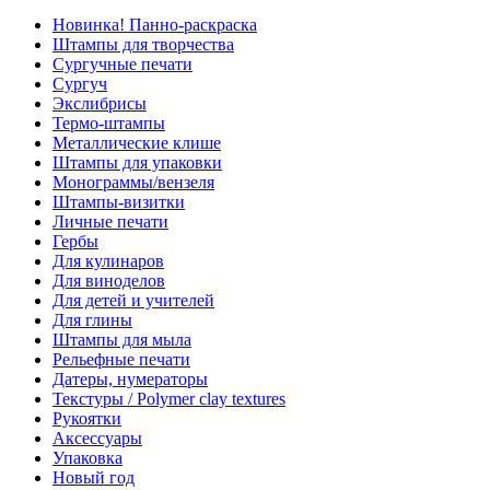
Новинка! Панно-раскраска
Штампы для творчества
Сургучные печати
Сургуч
Экслибрисы
Термо-штампы
Металлические клише
Штампы для упаковки
Монограммы/вензеля
Штампы-визитки
Личные печати
Гербы
Для кулинаров
Для виноделов
Для детей и учителей
Для глины
Штампы для мыла
Рельефные печати
Датеры, нумераторы
Текстуры / Polymer clay textures
Рукоятки
Аксессуары
Упаковка
Новый год