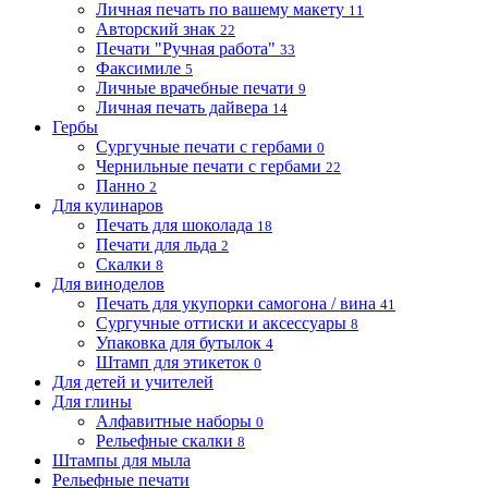
Личная печать по вашему макету
11
Авторский знак
22
Печати "Ручная работа"
33
Факсимиле
5
Личные врачебные печати
9
Личная печать дайвера
14
Гербы
Сургучные печати с гербами
0
Чернильные печати с гербами
22
Панно
2
Для кулинаров
Печать для шоколада
18
Печати для льда
2
Скалки
8
Для виноделов
Печать для укупорки самогона / вина
41
Сургучные оттиски и аксессуары
8
Упаковка для бутылок
4
Штамп для этикеток
0
Для детей и учителей
Для глины
Алфавитные наборы
0
Рельефные скалки
8
Штампы для мыла
Рельефные печати