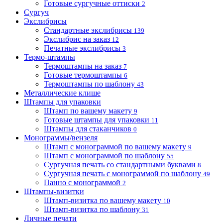
Готовые сургучные оттиски
2
Сургуч
Экслибрисы
Стандартные экслибрисы
139
Экслибрис на заказ
12
Печатные экслибрисы
3
Термо-штампы
Термоштампы на заказ
7
Готовые термоштампы
6
Термоштампы по шаблону
43
Металлические клише
Штампы для упаковки
Штамп по вашему макету
9
Готовые штампы для упаковки
11
Штампы для стаканчиков
0
Монограммы/вензеля
Штамп с монограммой по вашему макету
9
Штамп с монограммой по шаблону
55
Сургучная печать со стандартными буквами
8
Сургучная печать с монограммой по шаблону
49
Панно с монограммой
2
Штампы-визитки
Штамп-визитка по вашему макету
10
Штамп-визитка по шаблону
31
Личные печати