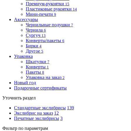
Премиум-рукоятки
15
Пластиковые рукоятки
14
Мини-печати
9
Аксессуары
Чернильные подушки
7
Чернила
6
Сургуч
13
Конверты/пакеты
6
Бирки
4
Другое
5
Упаковка
Шкатулки
7
Конверты
1
Пакеты
8
Упаковка на заказ
2
Новый год
Подарочные сертификаты
Уточнить раздел
Стандартные экслибрисы
139
Экслибрис на заказ
12
Печатные экслибрисы
3
Фильтр по параметрам