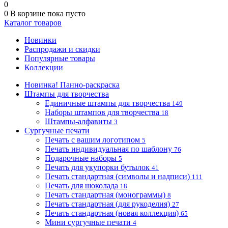
0
0
В корзине
пока пусто
Каталог товаров
Новинки
Распродажи и скидки
Популярные товары
Коллекции
Новинка! Панно-раскраска
Штампы для творчества
Единичные штампы для творчества
149
Наборы штампов для творчества
18
Штампы-алфавиты
3
Сургучные печати
Печать с вашим логотипом
5
Печать индивидуальная по шаблону
76
Подарочные наборы
5
Печать для укупорки бутылок
41
Печать стандартная (символы и надписи)
111
Печать для шоколада
18
Печать стандартная (монограммы)
8
Печать стандартная (для рукоделия)
27
Печать стандартная (новая коллекция)
65
Мини сургучные печати
4