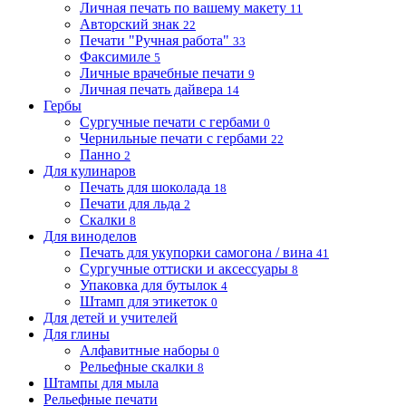
Личная печать по вашему макету
11
Авторский знак
22
Печати "Ручная работа"
33
Факсимиле
5
Личные врачебные печати
9
Личная печать дайвера
14
Гербы
Сургучные печати с гербами
0
Чернильные печати с гербами
22
Панно
2
Для кулинаров
Печать для шоколада
18
Печати для льда
2
Скалки
8
Для виноделов
Печать для укупорки самогона / вина
41
Сургучные оттиски и аксессуары
8
Упаковка для бутылок
4
Штамп для этикеток
0
Для детей и учителей
Для глины
Алфавитные наборы
0
Рельефные скалки
8
Штампы для мыла
Рельефные печати