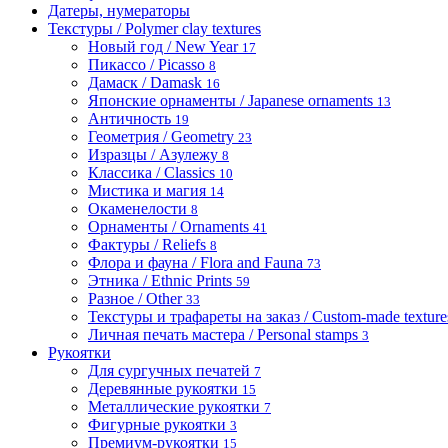
Датеры, нумераторы
Текстуры / Polymer clay textures
Новый год / New Year
17
Пикассо / Picasso
8
Дамаск / Damask
16
Японские орнаменты / Japanese ornaments
13
Античность
19
Геометрия / Geometry
23
Изразцы / Азулежу
8
Классика / Classics
10
Мистика и магия
14
Окаменелости
8
Орнаменты / Ornaments
41
Фактуры / Reliefs
8
Флора и фауна / Flora and Fauna
73
Этника / Ethnic Prints
59
Разное / Other
33
Текстуры и трафареты на заказ / Custom-made textures 
Личная печать мастера / Personal stamps
3
Рукоятки
Для сургучных печатей
7
Деревянные рукоятки
15
Металлические рукоятки
7
Фигурные рукоятки
3
Премиум-рукоятки
15