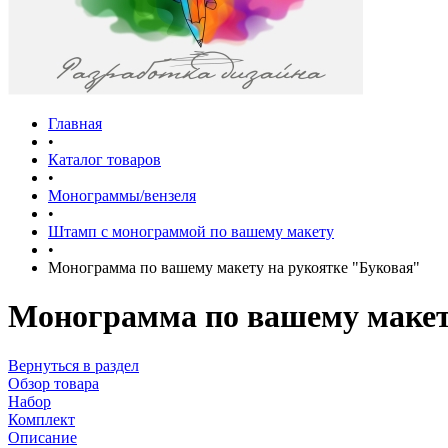
Главная
•
Каталог товаров
•
Монограммы/вензеля
•
Штамп с монограммой по вашему макету
•
Монограмма по вашему макету на рукоятке "Буковая"
Монограмма по вашему макет
Вернуться в раздел
Обзор товара
Набор
Комплект
Описание