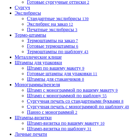
Готовые сургучные оттиски
2
Сургуч
Экслибрисы
Стандартные экслибрисы
139
Экслибрис на заказ
12
Печатные экслибрисы
3
Термо-штампы
Термоштампы на заказ
7
Готовые термоштампы
6
Термоштампы по шаблону
43
Металлические клише
Штампы для упаковки
Штамп по вашему макету
9
Готовые штампы для упаковки
11
Штампы для стаканчиков
0
Монограммы/вензеля
Штамп с монограммой по вашему макету
9
Штамп с монограммой по шаблону
55
Сургучная печать со стандартными буквами
8
Сургучная печать с монограммой по шаблону
49
Панно с монограммой
2
Штампы-визитки
Штамп-визитка по вашему макету
10
Штамп-визитка по шаблону
31
Личные печати