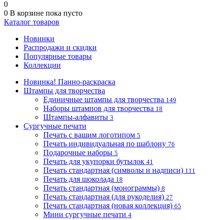
0
0
В корзине
пока пусто
Каталог товаров
Новинки
Распродажи и скидки
Популярные товары
Коллекции
Новинка! Панно-раскраска
Штампы для творчества
Единичные штампы для творчества
149
Наборы штампов для творчества
18
Штампы-алфавиты
3
Сургучные печати
Печать с вашим логотипом
5
Печать индивидуальная по шаблону
76
Подарочные наборы
5
Печать для укупорки бутылок
41
Печать стандартная (символы и надписи)
111
Печать для шоколада
18
Печать стандартная (монограммы)
8
Печать стандартная (для рукоделия)
27
Печать стандартная (новая коллекция)
65
Мини сургучные печати
4