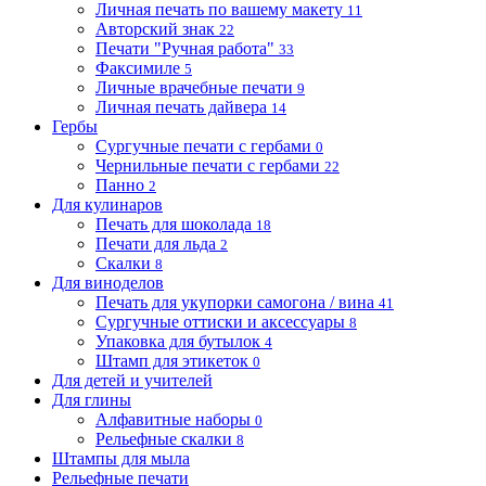
Личная печать по вашему макету
11
Авторский знак
22
Печати "Ручная работа"
33
Факсимиле
5
Личные врачебные печати
9
Личная печать дайвера
14
Гербы
Сургучные печати с гербами
0
Чернильные печати с гербами
22
Панно
2
Для кулинаров
Печать для шоколада
18
Печати для льда
2
Скалки
8
Для виноделов
Печать для укупорки самогона / вина
41
Сургучные оттиски и аксессуары
8
Упаковка для бутылок
4
Штамп для этикеток
0
Для детей и учителей
Для глины
Алфавитные наборы
0
Рельефные скалки
8
Штампы для мыла
Рельефные печати