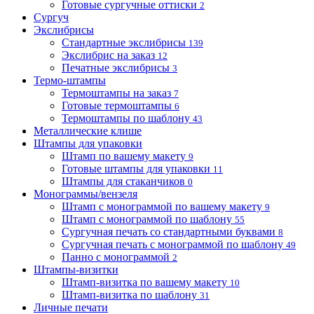
Готовые сургучные оттиски
2
Сургуч
Экслибрисы
Стандартные экслибрисы
139
Экслибрис на заказ
12
Печатные экслибрисы
3
Термо-штампы
Термоштампы на заказ
7
Готовые термоштампы
6
Термоштампы по шаблону
43
Металлические клише
Штампы для упаковки
Штамп по вашему макету
9
Готовые штампы для упаковки
11
Штампы для стаканчиков
0
Монограммы/вензеля
Штамп с монограммой по вашему макету
9
Штамп с монограммой по шаблону
55
Сургучная печать со стандартными буквами
8
Сургучная печать с монограммой по шаблону
49
Панно с монограммой
2
Штампы-визитки
Штамп-визитка по вашему макету
10
Штамп-визитка по шаблону
31
Личные печати