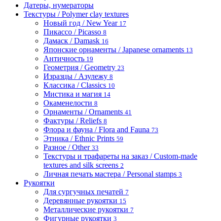
Датеры, нумераторы
Текстуры / Polymer clay textures
Новый год / New Year
17
Пикассо / Picasso
8
Дамаск / Damask
16
Японские орнаменты / Japanese ornaments
13
Античность
19
Геометрия / Geometry
23
Изразцы / Азулежу
8
Классика / Classics
10
Мистика и магия
14
Окаменелости
8
Орнаменты / Ornaments
41
Фактуры / Reliefs
8
Флора и фауна / Flora and Fauna
73
Этника / Ethnic Prints
59
Разное / Other
33
Текстуры и трафареты на заказ / Custom-made
textures and silk screens
2
Личная печать мастера / Personal stamps
3
Рукоятки
Для сургучных печатей
7
Деревянные рукоятки
15
Металлические рукоятки
7
Фигурные рукоятки
3