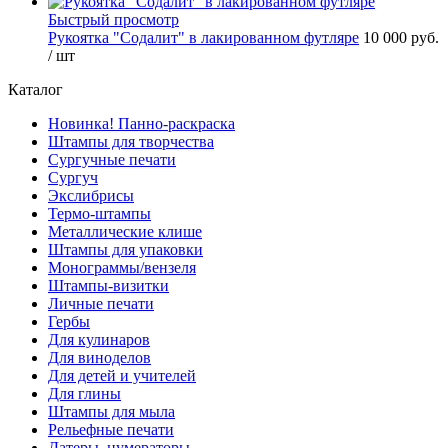
Быстрый просмотр
Рукоятка "Содалит" в лакированном футляре
10 000 руб.
/ шт
Каталог
Новинка! Панно-раскраска
Штампы для творчества
Сургучные печати
Сургуч
Экслибрисы
Термо-штампы
Металлические клише
Штампы для упаковки
Монограммы/вензеля
Штампы-визитки
Личные печати
Гербы
Для кулинаров
Для виноделов
Для детей и учителей
Для глины
Штампы для мыла
Рельефные печати
Датеры, нумераторы