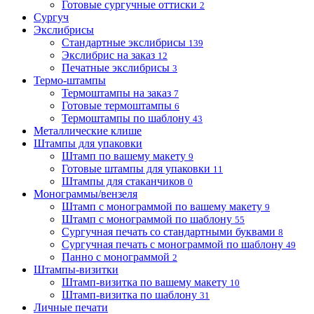
Готовые сургучные оттиски
2
Сургуч
Экслибрисы
Стандартные экслибрисы
139
Экслибрис на заказ
12
Печатные экслибрисы
3
Термо-штампы
Термоштампы на заказ
7
Готовые термоштампы
6
Термоштампы по шаблону
43
Металлические клише
Штампы для упаковки
Штамп по вашему макету
9
Готовые штампы для упаковки
11
Штампы для стаканчиков
0
Монограммы/вензеля
Штамп с монограммой по вашему макету
9
Штамп с монограммой по шаблону
55
Сургучная печать со стандартными буквами
8
Сургучная печать с монограммой по шаблону
49
Панно с монограммой
2
Штампы-визитки
Штамп-визитка по вашему макету
10
Штамп-визитка по шаблону
31
Личные печати