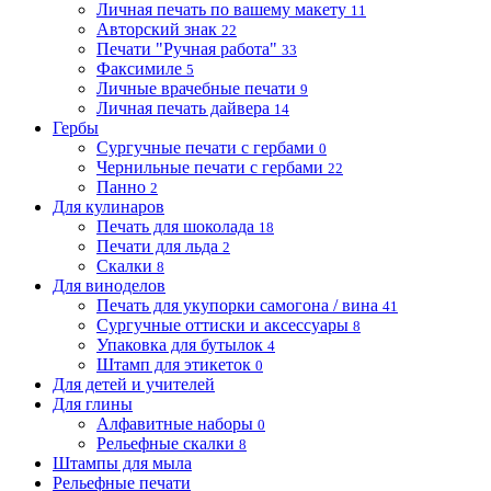
Личная печать по вашему макету
11
Авторский знак
22
Печати "Ручная работа"
33
Факсимиле
5
Личные врачебные печати
9
Личная печать дайвера
14
Гербы
Сургучные печати с гербами
0
Чернильные печати с гербами
22
Панно
2
Для кулинаров
Печать для шоколада
18
Печати для льда
2
Скалки
8
Для виноделов
Печать для укупорки самогона / вина
41
Сургучные оттиски и аксессуары
8
Упаковка для бутылок
4
Штамп для этикеток
0
Для детей и учителей
Для глины
Алфавитные наборы
0
Рельефные скалки
8
Штампы для мыла
Рельефные печати