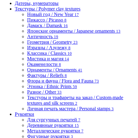
Датеры, нумераторы
Текстуры / Polymer clay textures
Новый год / New Year
17
Пикассо / Picasso
8
Дамаск / Damask
16
Японские орнаменты / Japanese ornaments
13
Античность
19
Геометрия / Geometry
23
Изразцы / Азулежу
8
Классика / Classics
10
Мистика и магия
14
Окаменелости
8
Орнаменты / Ornaments
41
Фактуры / Reliefs
8
Флора и фауна / Flora and Fauna
73
Этника / Ethnic Prints
59
Разное / Other
33
Текстуры и трафареты на заказ / Custom-made
textures and silk screens
2
Личная печать мастера / Personal stamps
3
Рукоятки
Для сургучных печатей
7
Деревянные рукоятки
15
Металлические рукоятки
7
Фигурные рукоятки
3