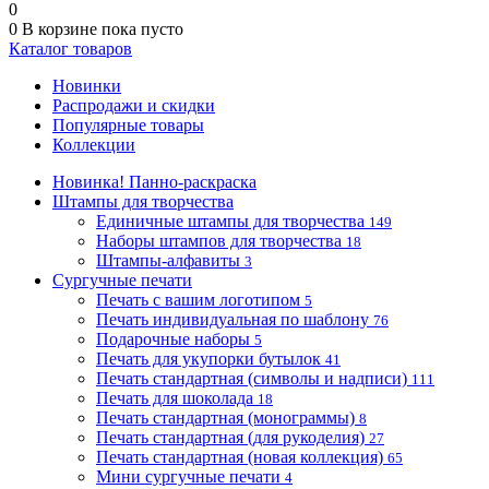
0
0
В корзине
пока пусто
Каталог товаров
Новинки
Распродажи и скидки
Популярные товары
Коллекции
Новинка! Панно-раскраска
Штампы для творчества
Единичные штампы для творчества
149
Наборы штампов для творчества
18
Штампы-алфавиты
3
Сургучные печати
Печать с вашим логотипом
5
Печать индивидуальная по шаблону
76
Подарочные наборы
5
Печать для укупорки бутылок
41
Печать стандартная (символы и надписи)
111
Печать для шоколада
18
Печать стандартная (монограммы)
8
Печать стандартная (для рукоделия)
27
Печать стандартная (новая коллекция)
65
Мини сургучные печати
4