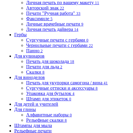
Личная печать по вашему макету
11
Авторский знак
22
Печати "Ручная работа"
33
Факсимиле
5
Личные врачебные печати
9
Личная печать дайвера
14
Гербы
Сургучные печати с гербами
0
Чернильные печати с гербами
22
Панно
2
Для кулинаров
Печать для шоколада
18
Печати для льда
2
Скалки
8
Для виноделов
Печать для укупорки самогона / вина
41
Сургучные оттиски и аксессуары
8
Упаковка для бутылок
4
Штамп для этикеток
0
Для детей и учителей
Для глины
Алфавитные наборы
0
Рельефные скалки
8
Штампы для мыла
Рельефные печати