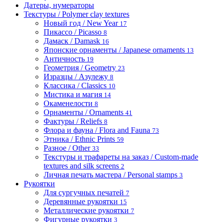
Датеры, нумераторы
Текстуры / Polymer clay textures
Новый год / New Year
17
Пикассо / Picasso
8
Дамаск / Damask
16
Японские орнаменты / Japanese ornaments
13
Античность
19
Геометрия / Geometry
23
Изразцы / Азулежу
8
Классика / Classics
10
Мистика и магия
14
Окаменелости
8
Орнаменты / Ornaments
41
Фактуры / Reliefs
8
Флора и фауна / Flora and Fauna
73
Этника / Ethnic Prints
59
Разное / Other
33
Текстуры и трафареты на заказ / Custom-made
textures and silk screens
2
Личная печать мастера / Personal stamps
3
Рукоятки
Для сургучных печатей
7
Деревянные рукоятки
15
Металлические рукоятки
7
Фигурные рукоятки
3