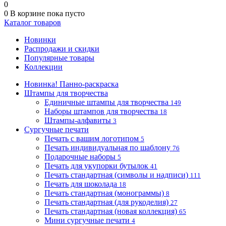
0
0
В корзине
пока пусто
Каталог товаров
Новинки
Распродажи и скидки
Популярные товары
Коллекции
Новинка! Панно-раскраска
Штампы для творчества
Единичные штампы для творчества
149
Наборы штампов для творчества
18
Штампы-алфавиты
3
Сургучные печати
Печать с вашим логотипом
5
Печать индивидуальная по шаблону
76
Подарочные наборы
5
Печать для укупорки бутылок
41
Печать стандартная (символы и надписи)
111
Печать для шоколада
18
Печать стандартная (монограммы)
8
Печать стандартная (для рукоделия)
27
Печать стандартная (новая коллекция)
65
Мини сургучные печати
4