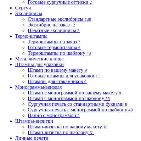
Готовые сургучные оттиски
2
Сургуч
Экслибрисы
Стандартные экслибрисы
139
Экслибрис на заказ
12
Печатные экслибрисы
3
Термо-штампы
Термоштампы на заказ
7
Готовые термоштампы
6
Термоштампы по шаблону
43
Металлические клише
Штампы для упаковки
Штамп по вашему макету
9
Готовые штампы для упаковки
11
Штампы для стаканчиков
0
Монограммы/вензеля
Штамп с монограммой по вашему макету
9
Штамп с монограммой по шаблону
55
Сургучная печать со стандартными буквами
8
Сургучная печать с монограммой по шаблону
49
Панно с монограммой
2
Штампы-визитки
Штамп-визитка по вашему макету
10
Штамп-визитка по шаблону
31
Личные печати