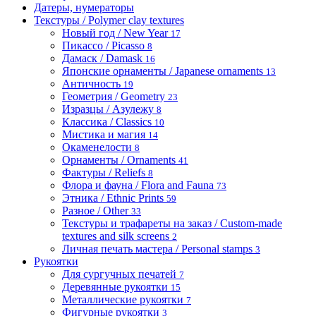
Датеры, нумераторы
Текстуры / Polymer clay textures
Новый год / New Year
17
Пикассо / Picasso
8
Дамаск / Damask
16
Японские орнаменты / Japanese ornaments
13
Античность
19
Геометрия / Geometry
23
Изразцы / Азулежу
8
Классика / Classics
10
Мистика и магия
14
Окаменелости
8
Орнаменты / Ornaments
41
Фактуры / Reliefs
8
Флора и фауна / Flora and Fauna
73
Этника / Ethnic Prints
59
Разное / Other
33
Текстуры и трафареты на заказ / Custom-made
textures and silk screens
2
Личная печать мастера / Personal stamps
3
Рукоятки
Для сургучных печатей
7
Деревянные рукоятки
15
Металлические рукоятки
7
Фигурные рукоятки
3