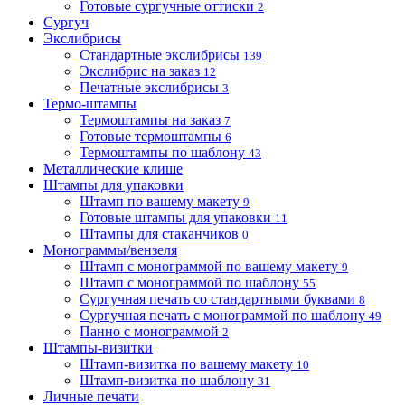
Готовые сургучные оттиски
2
Сургуч
Экслибрисы
Стандартные экслибрисы
139
Экслибрис на заказ
12
Печатные экслибрисы
3
Термо-штампы
Термоштампы на заказ
7
Готовые термоштампы
6
Термоштампы по шаблону
43
Металлические клише
Штампы для упаковки
Штамп по вашему макету
9
Готовые штампы для упаковки
11
Штампы для стаканчиков
0
Монограммы/вензеля
Штамп с монограммой по вашему макету
9
Штамп с монограммой по шаблону
55
Сургучная печать со стандартными буквами
8
Сургучная печать с монограммой по шаблону
49
Панно с монограммой
2
Штампы-визитки
Штамп-визитка по вашему макету
10
Штамп-визитка по шаблону
31
Личные печати