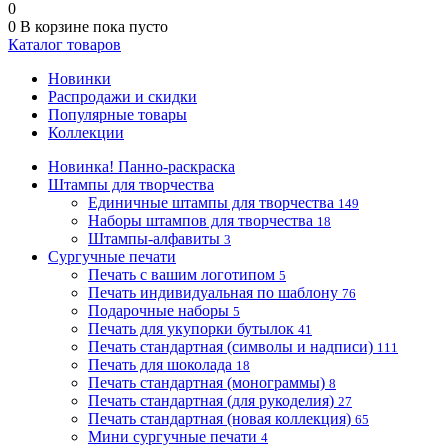
0
0
В корзине
пока пусто
Каталог товаров
Новинки
Распродажи и скидки
Популярные товары
Коллекции
Новинка! Панно-раскраска
Штампы для творчества
Единичные штампы для творчества
149
Наборы штампов для творчества
18
Штампы-алфавиты
3
Сургучные печати
Печать с вашим логотипом
5
Печать индивидуальная по шаблону
76
Подарочные наборы
5
Печать для укупорки бутылок
41
Печать стандартная (символы и надписи)
111
Печать для шоколада
18
Печать стандартная (монограммы)
8
Печать стандартная (для рукоделия)
27
Печать стандартная (новая коллекция)
65
Мини сургучные печати
4