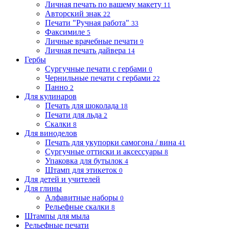
Личная печать по вашему макету
11
Авторский знак
22
Печати "Ручная работа"
33
Факсимиле
5
Личные врачебные печати
9
Личная печать дайвера
14
Гербы
Сургучные печати с гербами
0
Чернильные печати с гербами
22
Панно
2
Для кулинаров
Печать для шоколада
18
Печати для льда
2
Скалки
8
Для виноделов
Печать для укупорки самогона / вина
41
Сургучные оттиски и аксессуары
8
Упаковка для бутылок
4
Штамп для этикеток
0
Для детей и учителей
Для глины
Алфавитные наборы
0
Рельефные скалки
8
Штампы для мыла
Рельефные печати