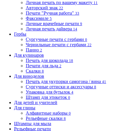
Личная печать по вашему макету
11
Авторский знак
22
Печати "Ручная работа"
33
Факсимиле
5
Личные врачебные печати
9
Личная печать дайвера
14
Гербы
Сургучные печати с гербами
0
Чернильные печати с гербами
22
Панно
2
Для кулинаров
Печать для шоколада
18
Печати для льда
2
Скалки
8
Для виноделов
Печать для укупорки самогона / вина
41
Сургучные оттиски и аксессуары
8
Упаковка для бутылок
4
Штамп для этикеток
0
Для детей и учителей
Для глины
Алфавитные наборы
0
Рельефные скалки
8
Штампы для мыла
Рельефные печати