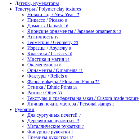
Датеры, нумераторы
Текстуры / Polymer clay textures
Новый год / New Year
17
Пикассо / Picasso
8
Дамаск / Damask
16
Японские орнаменты / Japanese ornaments
13
Античность
19
Геометрия / Geometry
23
Изразцы / Азулежу
8
Классика / Classics
10
Мистика и магия
14
Окаменелости
8
Орнаменты / Ornaments
41
Фактуры / Reliefs
8
Флора и фауна / Flora and Fauna
73
Этника / Ethnic Prints
59
Разное / Other
33
Текстуры и трафареты на заказ / Custom-made textures 
Личная печать мастера / Personal stamps
3
Рукоятки
Для сургучных печатей
7
Деревянные рукоятки
15
Металлические рукоятки
7
Фигурные рукоятки
3
Премиум-рукоятки
15