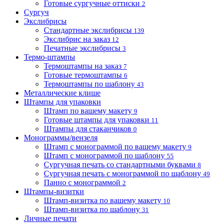
Готовые сургучные оттиски
2
Сургуч
Экслибрисы
Стандартные экслибрисы
139
Экслибрис на заказ
12
Печатные экслибрисы
3
Термо-штампы
Термоштампы на заказ
7
Готовые термоштампы
6
Термоштампы по шаблону
43
Металлические клише
Штампы для упаковки
Штамп по вашему макету
9
Готовые штампы для упаковки
11
Штампы для стаканчиков
0
Монограммы/вензеля
Штамп с монограммой по вашему макету
9
Штамп с монограммой по шаблону
55
Сургучная печать со стандартными буквами
8
Сургучная печать с монограммой по шаблону
49
Панно с монограммой
2
Штампы-визитки
Штамп-визитка по вашему макету
10
Штамп-визитка по шаблону
31
Личные печати