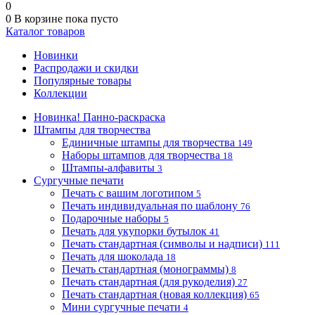
0
0
В корзине
пока пусто
Каталог товаров
Новинки
Распродажи и скидки
Популярные товары
Коллекции
Новинка! Панно-раскраска
Штампы для творчества
Единичные штампы для творчества
149
Наборы штампов для творчества
18
Штампы-алфавиты
3
Сургучные печати
Печать с вашим логотипом
5
Печать индивидуальная по шаблону
76
Подарочные наборы
5
Печать для укупорки бутылок
41
Печать стандартная (символы и надписи)
111
Печать для шоколада
18
Печать стандартная (монограммы)
8
Печать стандартная (для рукоделия)
27
Печать стандартная (новая коллекция)
65
Мини сургучные печати
4