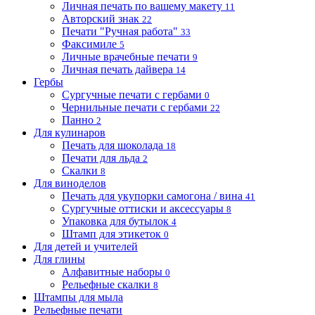
Личная печать по вашему макету
11
Авторский знак
22
Печати "Ручная работа"
33
Факсимиле
5
Личные врачебные печати
9
Личная печать дайвера
14
Гербы
Сургучные печати с гербами
0
Чернильные печати с гербами
22
Панно
2
Для кулинаров
Печать для шоколада
18
Печати для льда
2
Скалки
8
Для виноделов
Печать для укупорки самогона / вина
41
Сургучные оттиски и аксессуары
8
Упаковка для бутылок
4
Штамп для этикеток
0
Для детей и учителей
Для глины
Алфавитные наборы
0
Рельефные скалки
8
Штампы для мыла
Рельефные печати