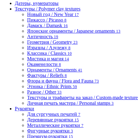
Датеры, нумераторы
Текстуры / Polymer clay textures
Новый год / New Year
17
Пикассо / Picasso
8
Дамаск / Damask
16
Японские орнаменты / Japanese ornaments
13
Античность
19
Геометрия / Geometry
23
Изразцы / Азулежу
8
Классика / Classics
10
Мистика и магия
14
Окаменелости
8
Орнаменты / Ornaments
41
Фактуры / Reliefs
8
Флора и фауна / Flora and Fauna
73
Этника / Ethnic Prints
59
Разное / Other
33
Текстуры и трафареты на заказ / Custom-made textures 
Личная печать мастера / Personal stamps
3
Рукоятки
Для сургучных печатей
7
Деревянные рукоятки
15
Металлические рукоятки
7
Фигурные рукоятки
3
Премиум-рукоятки
15