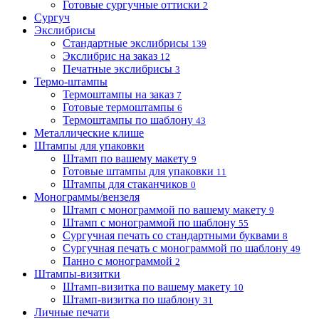
Готовые сургучные оттиски
2
Сургуч
Экслибрисы
Стандартные экслибрисы
139
Экслибрис на заказ
12
Печатные экслибрисы
3
Термо-штампы
Термоштампы на заказ
7
Готовые термоштампы
6
Термоштампы по шаблону
43
Металлические клише
Штампы для упаковки
Штамп по вашему макету
9
Готовые штампы для упаковки
11
Штампы для стаканчиков
0
Монограммы/вензеля
Штамп с монограммой по вашему макету
9
Штамп с монограммой по шаблону
55
Сургучная печать со стандартными буквами
8
Сургучная печать с монограммой по шаблону
49
Панно с монограммой
2
Штампы-визитки
Штамп-визитка по вашему макету
10
Штамп-визитка по шаблону
31
Личные печати