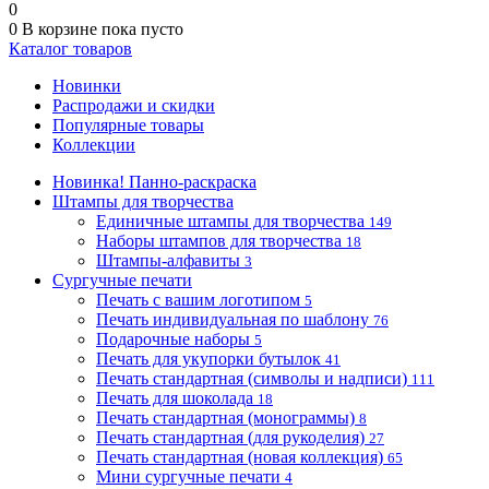
0
0
В корзине
пока пусто
Каталог товаров
Новинки
Распродажи и скидки
Популярные товары
Коллекции
Новинка! Панно-раскраска
Штампы для творчества
Единичные штампы для творчества
149
Наборы штампов для творчества
18
Штампы-алфавиты
3
Сургучные печати
Печать с вашим логотипом
5
Печать индивидуальная по шаблону
76
Подарочные наборы
5
Печать для укупорки бутылок
41
Печать стандартная (символы и надписи)
111
Печать для шоколада
18
Печать стандартная (монограммы)
8
Печать стандартная (для рукоделия)
27
Печать стандартная (новая коллекция)
65
Мини сургучные печати
4