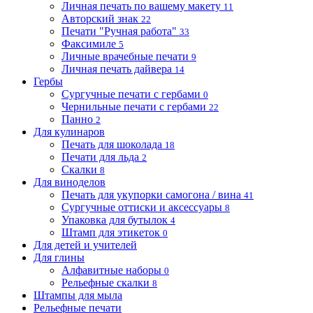
Личная печать по вашему макету
11
Авторский знак
22
Печати "Ручная работа"
33
Факсимиле
5
Личные врачебные печати
9
Личная печать дайвера
14
Гербы
Сургучные печати с гербами
0
Чернильные печати с гербами
22
Панно
2
Для кулинаров
Печать для шоколада
18
Печати для льда
2
Скалки
8
Для виноделов
Печать для укупорки самогона / вина
41
Сургучные оттиски и аксессуары
8
Упаковка для бутылок
4
Штамп для этикеток
0
Для детей и учителей
Для глины
Алфавитные наборы
0
Рельефные скалки
8
Штампы для мыла
Рельефные печати