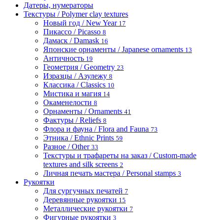
Датеры, нумераторы
Текстуры / Polymer clay textures
Новый год / New Year
17
Пикассо / Picasso
8
Дамаск / Damask
16
Японские орнаменты / Japanese ornaments
13
Античность
19
Геометрия / Geometry
23
Изразцы / Азулежу
8
Классика / Classics
10
Мистика и магия
14
Окаменелости
8
Орнаменты / Ornaments
41
Фактуры / Reliefs
8
Флора и фауна / Flora and Fauna
73
Этника / Ethnic Prints
59
Разное / Other
33
Текстуры и трафареты на заказ / Custom-made
textures and silk screens
2
Личная печать мастера / Personal stamps
3
Рукоятки
Для сургучных печатей
7
Деревянные рукоятки
15
Металлические рукоятки
7
Фигурные рукоятки
3