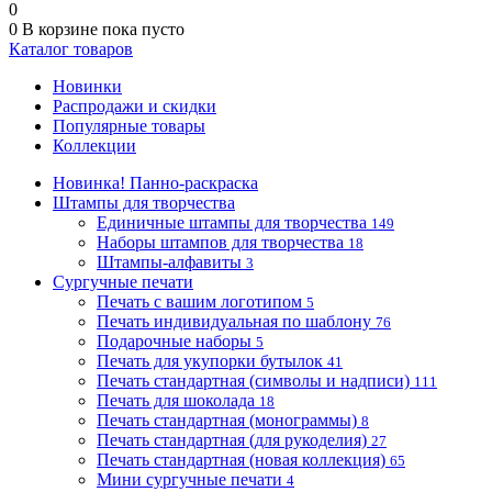
0
0
В корзине
пока пусто
Каталог товаров
Новинки
Распродажи и скидки
Популярные товары
Коллекции
Новинка! Панно-раскраска
Штампы для творчества
Единичные штампы для творчества
149
Наборы штампов для творчества
18
Штампы-алфавиты
3
Сургучные печати
Печать с вашим логотипом
5
Печать индивидуальная по шаблону
76
Подарочные наборы
5
Печать для укупорки бутылок
41
Печать стандартная (символы и надписи)
111
Печать для шоколада
18
Печать стандартная (монограммы)
8
Печать стандартная (для рукоделия)
27
Печать стандартная (новая коллекция)
65
Мини сургучные печати
4