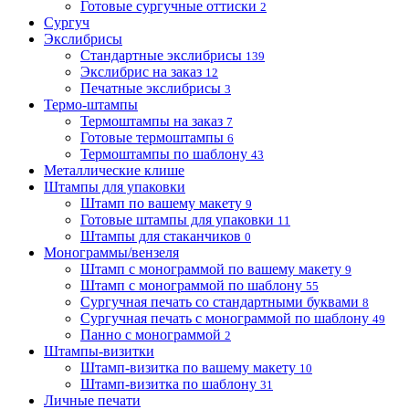
Готовые сургучные оттиски
2
Сургуч
Экслибрисы
Стандартные экслибрисы
139
Экслибрис на заказ
12
Печатные экслибрисы
3
Термо-штампы
Термоштампы на заказ
7
Готовые термоштампы
6
Термоштампы по шаблону
43
Металлические клише
Штампы для упаковки
Штамп по вашему макету
9
Готовые штампы для упаковки
11
Штампы для стаканчиков
0
Монограммы/вензеля
Штамп с монограммой по вашему макету
9
Штамп с монограммой по шаблону
55
Сургучная печать со стандартными буквами
8
Сургучная печать с монограммой по шаблону
49
Панно с монограммой
2
Штампы-визитки
Штамп-визитка по вашему макету
10
Штамп-визитка по шаблону
31
Личные печати