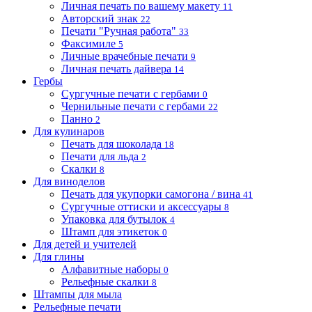
Личная печать по вашему макету
11
Авторский знак
22
Печати "Ручная работа"
33
Факсимиле
5
Личные врачебные печати
9
Личная печать дайвера
14
Гербы
Сургучные печати с гербами
0
Чернильные печати с гербами
22
Панно
2
Для кулинаров
Печать для шоколада
18
Печати для льда
2
Скалки
8
Для виноделов
Печать для укупорки самогона / вина
41
Сургучные оттиски и аксессуары
8
Упаковка для бутылок
4
Штамп для этикеток
0
Для детей и учителей
Для глины
Алфавитные наборы
0
Рельефные скалки
8
Штампы для мыла
Рельефные печати