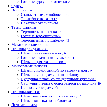
Готовые сургучные оттиски
2
Сургуч
Экслибрисы
Стандартные экслибрисы
139
Экслибрис на заказ
12
Печатные экслибрисы
3
Термо-штампы
Термоштампы на заказ
7
Готовые термоштампы
6
Термоштампы по шаблону
43
Металлические клише
Штампы для упаковки
Штамп по вашему макету
9
Готовые штампы для упаковки
11
Штампы для стаканчиков
0
Монограммы/вензеля
Штамп с монограммой по вашему макету
9
Штамп с монограммой по шаблону
55
Сургучная печать со стандартными буквами
8
Сургучная печать с монограммой по шаблону
49
Панно с монограммой
2
Штампы-визитки
Штамп-визитка по вашему макету
10
Штамп-визитка по шаблону
31
Личные печати