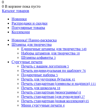
0
0
В корзине
пока пусто
Каталог товаров
Новинки
Распродажи и скидки
Популярные товары
Коллекции
Новинка! Панно-раскраска
Штампы для творчества
Единичные штампы для творчества
149
Наборы штампов для творчества
18
Штампы-алфавиты
3
Сургучные печати
Печать с вашим логотипом
5
Печать индивидуальная по шаблону
76
Подарочные наборы
5
Печать для укупорки бутылок
41
Печать стандартная (символы и надписи)
111
Печать для шоколада
18
Печать стандартная (монограммы)
8
Печать стандартная (для рукоделия)
27
Печать стандартная (новая коллекция)
65
Мини сургучные печати
4