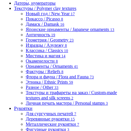
Датеры, нумераторы
Текстуры / Polymer clay textures
Новый год / New Year
17
Пикассо / Picasso
8
Дамаск / Damask
16
Японские орнаменты / Japanese ornaments
13
Античность
19
Геометрия / Geometry
23
Изразцы / Азулежу
8
Классика / Classics
10
Мистика и магия
14
Окаменелости
8
Орнаменты / Ornaments
41
Фактуры / Reliefs
8
Флора и фауна / Flora and Fauna
73
Этника / Ethnic Prints
59
Разное / Other
33
Текстуры и трафареты на заказ / Custom-made
textures and silk screens
2
Личная печать мастера / Personal stamps
3
Рукоятки
Для сургучных печатей
7
Деревянные рукоятки
15
Металлические рукоятки
7
Фигурные рукоятки
3