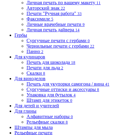
Личная печать по вашему макету
11
Авторский знак
22
Печати "Ручная работа"
33
Факсимиле
5
Личные врачебные печати
9
Личная печать дайвера
14
Гербы
Сургучные печати с гербами
0
Чернильные печати с гербами
22
Панно
2
Для кулинаров
Печать для шоколада
18
Печати для льда
2
Скалки
8
Для виноделов
Печать для укупорки самогона / вина
41
Сургучные оттиски и аксессуары
8
Упаковка для бутылок
4
Штамп для этикеток
0
Для детей и учителей
Для глины
Алфавитные наборы
0
Рельефные скалки
8
Штампы для мыла
Рельефные печати