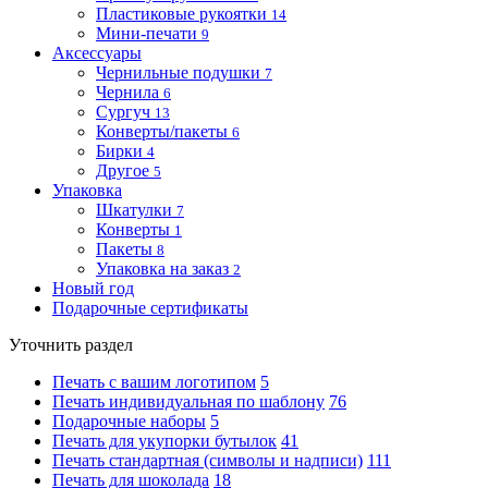
Пластиковые рукоятки
14
Мини-печати
9
Аксессуары
Чернильные подушки
7
Чернила
6
Сургуч
13
Конверты/пакеты
6
Бирки
4
Другое
5
Упаковка
Шкатулки
7
Конверты
1
Пакеты
8
Упаковка на заказ
2
Новый год
Подарочные сертификаты
Уточнить раздел
Печать с вашим логотипом
5
Печать индивидуальная по шаблону
76
Подарочные наборы
5
Печать для укупорки бутылок
41
Печать стандартная (символы и надписи)
111
Печать для шоколада
18