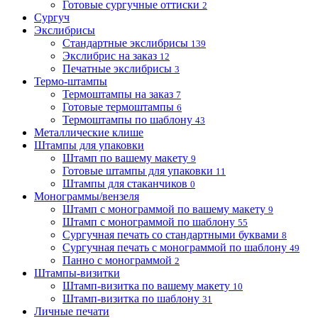
Готовые сургучные оттиски
2
Сургуч
Экслибрисы
Стандартные экслибрисы
139
Экслибрис на заказ
12
Печатные экслибрисы
3
Термо-штампы
Термоштампы на заказ
7
Готовые термоштампы
6
Термоштампы по шаблону
43
Металлические клише
Штампы для упаковки
Штамп по вашему макету
9
Готовые штампы для упаковки
11
Штампы для стаканчиков
0
Монограммы/вензеля
Штамп с монограммой по вашему макету
9
Штамп с монограммой по шаблону
55
Сургучная печать со стандартными буквами
8
Сургучная печать с монограммой по шаблону
49
Панно с монограммой
2
Штампы-визитки
Штамп-визитка по вашему макету
10
Штамп-визитка по шаблону
31
Личные печати