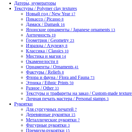
Датеры, нумераторы
Текстуры / Polymer clay textures
Новый год / New Year
17
Пикассо / Picasso
8
Дамаск / Damask
16
Японские орнаменты / Japanese ornaments
13
Античность
19
Геометрия / Geometry
23
Изразцы / Азулежу
8
Классика / Classics
10
Мистика и магия
14
Окаменелости
8
Орнаменты / Ornaments
41
Фактуры / Reliefs
8
Флора и фауна / Flora and Fauna
73
Этника / Ethnic Prints
59
Разное / Other
33
Текстуры и трафареты на заказ / Custom-made textures 
Личная печать мастера / Personal stamps
3
Рукоятки
Для сургучных печатей
7
Деревянные рукоятки
15
Металлические рукоятки
7
Фигурные рукоятки
3
Премиум-рукоятки
15