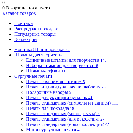
0
0
В корзине
пока пусто
Каталог товаров
Новинки
Распродажи и скидки
Популярные товары
Коллекции
Новинка! Панно-раскраска
Штампы для творчества
Единичные штампы для творчества
149
Наборы штампов для творчества
18
Штампы-алфавиты
3
Сургучные печати
Печать с вашим логотипом
5
Печать индивидуальная по шаблону
76
Подарочные наборы
5
Печать для укупорки бутылок
41
Печать стандартная (символы и надписи)
111
Печать для шоколада
18
Печать стандартная (монограммы)
8
Печать стандартная (для рукоделия)
27
Печать стандартная (новая коллекция)
65
Мини сургучные печати
4