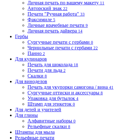
Личная печать по вашему макету
11
Авторский знак
22
Печати "Ручная работа"
33
Факсимиле
5
Личные врачебные печати
9
Личная печать дайвера
14
Гербы
Сургучные печати с гербами
0
Чернильные печати с гербами
22
Панно
2
Для кулинаров
Печать для шоколада
18
Печати для льда
2
Скалки
8
Для виноделов
Печать для укупорки самогона / вина
41
Сургучные оттиски и аксессуары
8
Упаковка для бутылок
4
Штамп для этикеток
0
Для детей и учителей
Для глины
Алфавитные наборы
0
Рельефные скалки
8
Штампы для мыла
Рельефные печати