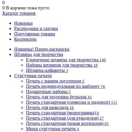
0
0
В корзине
пока пусто
Каталог товаров
Новинки
Распродажи и скидки
Популярные товары
Коллекции
Новинка! Панно-раскраска
Штампы для творчества
Единичные штампы для творчества
149
Наборы штампов для творчества
18
Штампы-алфавиты
3
Сургучные печати
Печать с вашим логотипом
5
Печать индивидуальная по шаблону
76
Подарочные наборы
5
Печать для укупорки бутылок
41
Печать стандартная (символы и надписи)
111
Печать для шоколада
18
Печать стандартная (монограммы)
8
Печать стандартная (для рукоделия)
27
Печать стандартная (новая коллекция)
65
Мини сургучные печати
4