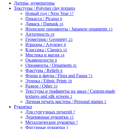
Датеры, нумераторы
Текстуры / Polymer clay textures
Новый год / New Year
17
Пикассо / Picasso
8
Дамаск / Damask
16
Японские орнаменты / Japanese ornaments
13
Античность
19
Геометрия / Geometry
23
Изразцы / Азулежу
8
Классика / Classics
10
Мистика и магия
14
Окаменелости
8
Орнаменты / Ornaments
41
Фактуры / Reliefs
8
Флора и фауна / Flora and Fauna
73
Этника / Ethnic Prints
59
Разное / Other
33
Текстуры и трафареты на заказ / Custom-made
textures and silk screens
2
Личная печать мастера / Personal stamps
3
Рукоятки
Для сургучных печатей
7
Деревянные рукоятки
15
Металлические рукоятки
7
Фигурные рукоятки
3