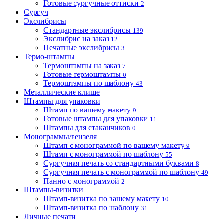
Готовые сургучные оттиски
2
Сургуч
Экслибрисы
Стандартные экслибрисы
139
Экслибрис на заказ
12
Печатные экслибрисы
3
Термо-штампы
Термоштампы на заказ
7
Готовые термоштампы
6
Термоштампы по шаблону
43
Металлические клише
Штампы для упаковки
Штамп по вашему макету
9
Готовые штампы для упаковки
11
Штампы для стаканчиков
0
Монограммы/вензеля
Штамп с монограммой по вашему макету
9
Штамп с монограммой по шаблону
55
Сургучная печать со стандартными буквами
8
Сургучная печать с монограммой по шаблону
49
Панно с монограммой
2
Штампы-визитки
Штамп-визитка по вашему макету
10
Штамп-визитка по шаблону
31
Личные печати