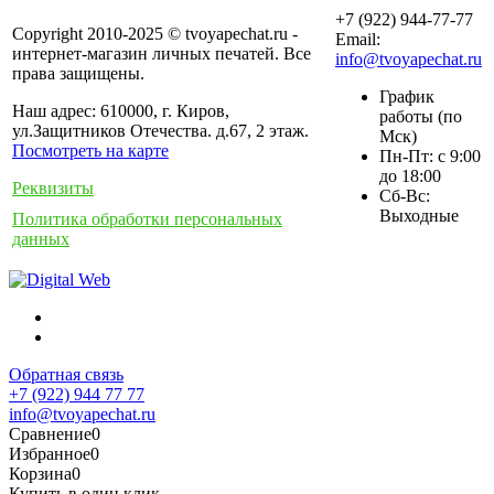
+7 (922) 944-77-77
Copyright 2010-2025 © tvoyapechat.ru -
Email:
интернет-магазин личных печатей. Все
info@tvoyapechat.ru
права защищены.
График
Наш адрес: 610000, г. Киров,
работы (по
ул.Защитников Отечества. д.67, 2 этаж.
Мск)
Посмотреть на карте
Пн-Пт: с 9:00
до 18:00
Реквизиты
Сб-Вс:
Выходные
Политика обработки персональных
данных
Обратная связь
+7 (922) 944 77 77
info@tvoyapechat.ru
Сравнение
0
Избранное
0
Корзина
0
Купить в один клик