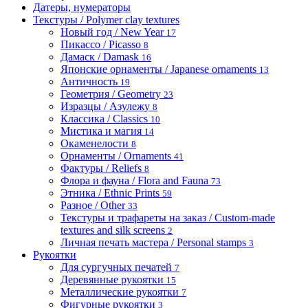
Датеры, нумераторы
Текстуры / Polymer clay textures
Новый год / New Year
17
Пикассо / Picasso
8
Дамаск / Damask
16
Японские орнаменты / Japanese ornaments
13
Античность
19
Геометрия / Geometry
23
Изразцы / Азулежу
8
Классика / Classics
10
Мистика и магия
14
Окаменелости
8
Орнаменты / Ornaments
41
Фактуры / Reliefs
8
Флора и фауна / Flora and Fauna
73
Этника / Ethnic Prints
59
Разное / Other
33
Текстуры и трафареты на заказ / Custom-made
textures and silk screens
2
Личная печать мастера / Personal stamps
3
Рукоятки
Для сургучных печатей
7
Деревянные рукоятки
15
Металлические рукоятки
7
Фигурные рукоятки
3