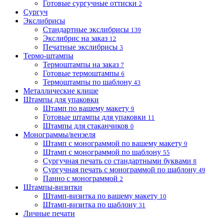
Готовые сургучные оттиски
2
Сургуч
Экслибрисы
Стандартные экслибрисы
139
Экслибрис на заказ
12
Печатные экслибрисы
3
Термо-штампы
Термоштампы на заказ
7
Готовые термоштампы
6
Термоштампы по шаблону
43
Металлические клише
Штампы для упаковки
Штамп по вашему макету
9
Готовые штампы для упаковки
11
Штампы для стаканчиков
0
Монограммы/вензеля
Штамп с монограммой по вашему макету
9
Штамп с монограммой по шаблону
55
Сургучная печать со стандартными буквами
8
Сургучная печать с монограммой по шаблону
49
Панно с монограммой
2
Штампы-визитки
Штамп-визитка по вашему макету
10
Штамп-визитка по шаблону
31
Личные печати