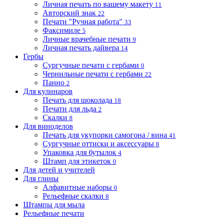
Личная печать по вашему макету
11
Авторский знак
22
Печати "Ручная работа"
33
Факсимиле
5
Личные врачебные печати
9
Личная печать дайвера
14
Гербы
Сургучные печати с гербами
0
Чернильные печати с гербами
22
Панно
2
Для кулинаров
Печать для шоколада
18
Печати для льда
2
Скалки
8
Для виноделов
Печать для укупорки самогона / вина
41
Сургучные оттиски и аксессуары
8
Упаковка для бутылок
4
Штамп для этикеток
0
Для детей и учителей
Для глины
Алфавитные наборы
0
Рельефные скалки
8
Штампы для мыла
Рельефные печати