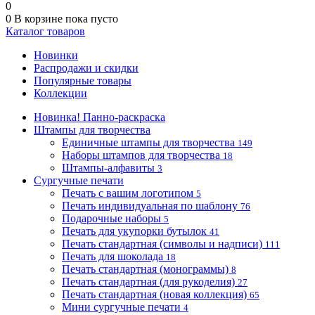
0
0
В корзине
пока пусто
Каталог товаров
Новинки
Распродажи и скидки
Популярные товары
Коллекции
Новинка! Панно-раскраска
Штампы для творчества
Единичные штампы для творчества
149
Наборы штампов для творчества
18
Штампы-алфавиты
3
Сургучные печати
Печать с вашим логотипом
5
Печать индивидуальная по шаблону
76
Подарочные наборы
5
Печать для укупорки бутылок
41
Печать стандартная (символы и надписи)
111
Печать для шоколада
18
Печать стандартная (монограммы)
8
Печать стандартная (для рукоделия)
27
Печать стандартная (новая коллекция)
65
Мини сургучные печати
4