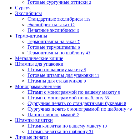
Готовые сургучные оттиски
2
Сургуч
Экслибрисы
Стандартные экслибрисы
139
Экслибрис на заказ
12
Печатные экслибрисы
3
Термо-штампы
Термоштампы на заказ
7
Готовые термоштампы
6
Термоштампы по шаблону
43
Металлические клише
Штампы для упаковки
Штамп по вашему макету
9
Готовые штампы для упаковки
11
Штампы для стаканчиков
0
Монограммы/вензеля
Штамп с монограммой по вашему макету
9
Штамп с монограммой по шаблону
55
Сургучная печать со стандартными буквами
8
Сургучная печать с монограммой по шаблону
49
Панно с монограммой
2
Штампы-визитки
Штамп-визитка по вашему макету
10
Штамп-визитка по шаблону
31
Личные печати