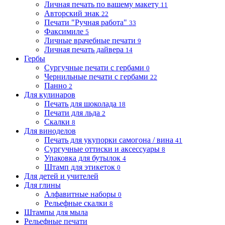
Личная печать по вашему макету
11
Авторский знак
22
Печати "Ручная работа"
33
Факсимиле
5
Личные врачебные печати
9
Личная печать дайвера
14
Гербы
Сургучные печати с гербами
0
Чернильные печати с гербами
22
Панно
2
Для кулинаров
Печать для шоколада
18
Печати для льда
2
Скалки
8
Для виноделов
Печать для укупорки самогона / вина
41
Сургучные оттиски и аксессуары
8
Упаковка для бутылок
4
Штамп для этикеток
0
Для детей и учителей
Для глины
Алфавитные наборы
0
Рельефные скалки
8
Штампы для мыла
Рельефные печати