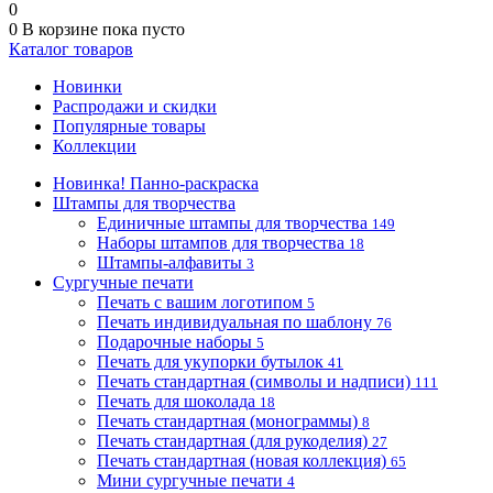
0
0
В корзине
пока пусто
Каталог товаров
Новинки
Распродажи и скидки
Популярные товары
Коллекции
Новинка! Панно-раскраска
Штампы для творчества
Единичные штампы для творчества
149
Наборы штампов для творчества
18
Штампы-алфавиты
3
Сургучные печати
Печать с вашим логотипом
5
Печать индивидуальная по шаблону
76
Подарочные наборы
5
Печать для укупорки бутылок
41
Печать стандартная (символы и надписи)
111
Печать для шоколада
18
Печать стандартная (монограммы)
8
Печать стандартная (для рукоделия)
27
Печать стандартная (новая коллекция)
65
Мини сургучные печати
4