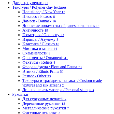
Датеры, нумераторы
Текстуры / Polymer clay textures
Новый год / New Year
17
Пикассо / Picasso
8
Дамаск / Damask
16
Японские орнаменты / Japanese ornaments
13
Античность
19
Геометрия / Geometry
23
Изразцы / Азулежу
8
Классика / Classics
10
Мистика и магия
14
Окаменелости
8
Орнаменты / Ornaments
41
Фактуры / Reliefs
8
Флора и фауна / Flora and Fauna
73
Этника / Ethnic Prints
59
Разное / Other
33
Текстуры и трафареты на заказ / Custom-made
textures and silk screens
2
Личная печать мастера / Personal stamps
3
Рукоятки
Для сургучных печатей
7
Деревянные рукоятки
15
Металлические рукоятки
7
Фигурные рукоятки
3