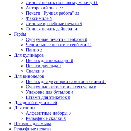
Личная печать по вашему макету
11
Авторский знак
22
Печати "Ручная работа"
33
Факсимиле
5
Личные врачебные печати
9
Личная печать дайвера
14
Гербы
Сургучные печати с гербами
0
Чернильные печати с гербами
22
Панно
2
Для кулинаров
Печать для шоколада
18
Печати для льда
2
Скалки
8
Для виноделов
Печать для укупорки самогона / вина
41
Сургучные оттиски и аксессуары
8
Упаковка для бутылок
4
Штамп для этикеток
0
Для детей и учителей
Для глины
Алфавитные наборы
0
Рельефные скалки
8
Штампы для мыла
Рельефные печати