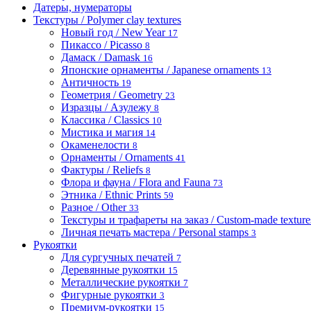
Датеры, нумераторы
Текстуры / Polymer clay textures
Новый год / New Year
17
Пикассо / Picasso
8
Дамаск / Damask
16
Японские орнаменты / Japanese ornaments
13
Античность
19
Геометрия / Geometry
23
Изразцы / Азулежу
8
Классика / Classics
10
Мистика и магия
14
Окаменелости
8
Орнаменты / Ornaments
41
Фактуры / Reliefs
8
Флора и фауна / Flora and Fauna
73
Этника / Ethnic Prints
59
Разное / Other
33
Текстуры и трафареты на заказ / Custom-made textures 
Личная печать мастера / Personal stamps
3
Рукоятки
Для сургучных печатей
7
Деревянные рукоятки
15
Металлические рукоятки
7
Фигурные рукоятки
3
Премиум-рукоятки
15