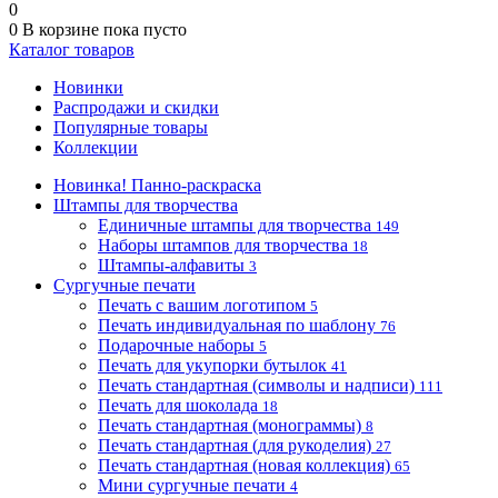
0
0
В корзине
пока пусто
Каталог товаров
Новинки
Распродажи и скидки
Популярные товары
Коллекции
Новинка! Панно-раскраска
Штампы для творчества
Единичные штампы для творчества
149
Наборы штампов для творчества
18
Штампы-алфавиты
3
Сургучные печати
Печать с вашим логотипом
5
Печать индивидуальная по шаблону
76
Подарочные наборы
5
Печать для укупорки бутылок
41
Печать стандартная (символы и надписи)
111
Печать для шоколада
18
Печать стандартная (монограммы)
8
Печать стандартная (для рукоделия)
27
Печать стандартная (новая коллекция)
65
Мини сургучные печати
4