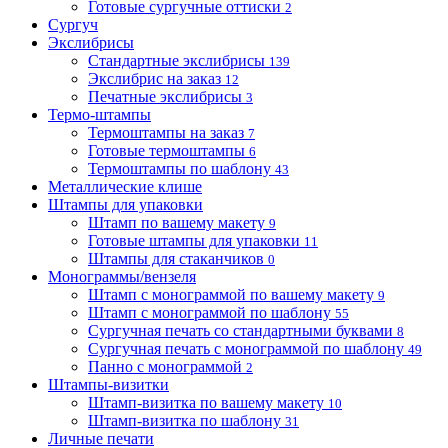
Готовые сургучные оттиски
2
Сургуч
Экслибрисы
Стандартные экслибрисы
139
Экслибрис на заказ
12
Печатные экслибрисы
3
Термо-штампы
Термоштампы на заказ
7
Готовые термоштампы
6
Термоштампы по шаблону
43
Металлические клише
Штампы для упаковки
Штамп по вашему макету
9
Готовые штампы для упаковки
11
Штампы для стаканчиков
0
Монограммы/вензеля
Штамп с монограммой по вашему макету
9
Штамп с монограммой по шаблону
55
Сургучная печать со стандартными буквами
8
Сургучная печать с монограммой по шаблону
49
Панно с монограммой
2
Штампы-визитки
Штамп-визитка по вашему макету
10
Штамп-визитка по шаблону
31
Личные печати