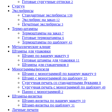
Готовые сургучные оттиски
2
Сургуч
Экслибрисы
Стандартные экслибрисы
139
Экслибрис на заказ
12
Печатные экслибрисы
3
Термо-штампы
Термоштампы на заказ
7
Готовые термоштампы
6
Термоштампы по шаблону
43
Металлические клише
Штампы для упаковки
Штамп по вашему макету
9
Готовые штампы для упаковки
11
Штампы для стаканчиков
0
Монограммы/вензеля
Штамп с монограммой по вашему макету
9
Штамп с монограммой по шаблону
55
Сургучная печать со стандартными буквами
8
Сургучная печать с монограммой по шаблону
49
Панно с монограммой
2
Штампы-визитки
Штамп-визитка по вашему макету
10
Штамп-визитка по шаблону
31
Личные печати