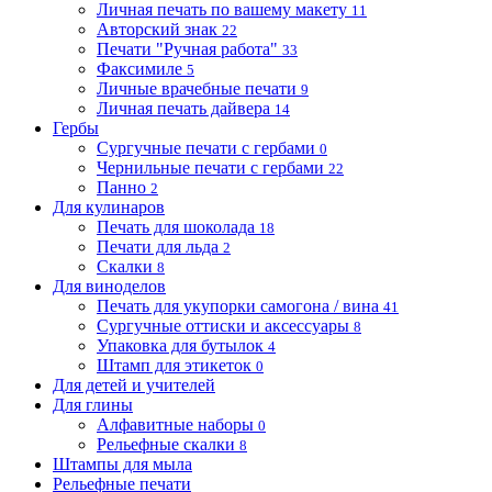
Личная печать по вашему макету
11
Авторский знак
22
Печати "Ручная работа"
33
Факсимиле
5
Личные врачебные печати
9
Личная печать дайвера
14
Гербы
Сургучные печати с гербами
0
Чернильные печати с гербами
22
Панно
2
Для кулинаров
Печать для шоколада
18
Печати для льда
2
Скалки
8
Для виноделов
Печать для укупорки самогона / вина
41
Сургучные оттиски и аксессуары
8
Упаковка для бутылок
4
Штамп для этикеток
0
Для детей и учителей
Для глины
Алфавитные наборы
0
Рельефные скалки
8
Штампы для мыла
Рельефные печати