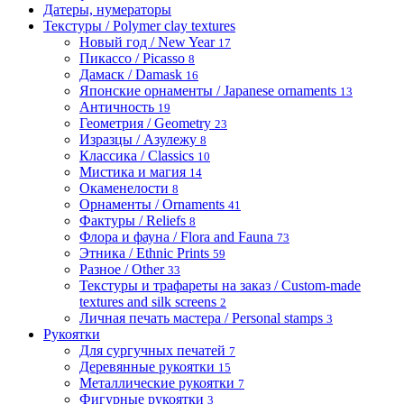
Датеры, нумераторы
Текстуры / Polymer clay textures
Новый год / New Year
17
Пикассо / Picasso
8
Дамаск / Damask
16
Японские орнаменты / Japanese ornaments
13
Античность
19
Геометрия / Geometry
23
Изразцы / Азулежу
8
Классика / Classics
10
Мистика и магия
14
Окаменелости
8
Орнаменты / Ornaments
41
Фактуры / Reliefs
8
Флора и фауна / Flora and Fauna
73
Этника / Ethnic Prints
59
Разное / Other
33
Текстуры и трафареты на заказ / Custom-made
textures and silk screens
2
Личная печать мастера / Personal stamps
3
Рукоятки
Для сургучных печатей
7
Деревянные рукоятки
15
Металлические рукоятки
7
Фигурные рукоятки
3