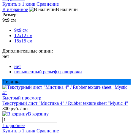
Купить в 1 клик
Сравнение
В избранное
В наличии
Размер:
9х9 см
9х9 см
12х12 см
15х15 см
Дополнительные опции:
нет
нет
повышенный рельеф гравировки
Новинка
Быстрый просмотр
Текстурный лист "Мистика 4" / Rubber texture sheet "Mystic 4"
800 руб.
/ шт
В корзину
Подробнее
Купить в 1 клик
Сравнение