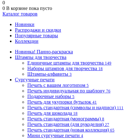
0
0
В корзине
пока пусто
Каталог товаров
Новинки
Распродажи и скидки
Популярные товары
Коллекции
Новинка! Панно-раскраска
Штампы для творчества
Единичные штампы для творчества
149
Наборы штампов для творчества
18
Штампы-алфавиты
3
Сургучные печати
Печать с вашим логотипом
5
Печать индивидуальная по шаблону
76
Подарочные наборы
5
Печать для укупорки бутылок
41
Печать стандартная (символы и надписи)
111
Печать для шоколада
18
Печать стандартная (монограммы)
8
Печать стандартная (для рукоделия)
27
Печать стандартная (новая коллекция)
65
Мини сургучные печати
4