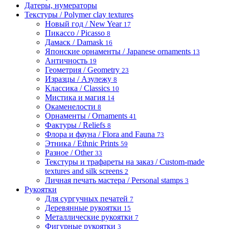
Датеры, нумераторы
Текстуры / Polymer clay textures
Новый год / New Year
17
Пикассо / Picasso
8
Дамаск / Damask
16
Японские орнаменты / Japanese ornaments
13
Античность
19
Геометрия / Geometry
23
Изразцы / Азулежу
8
Классика / Classics
10
Мистика и магия
14
Окаменелости
8
Орнаменты / Ornaments
41
Фактуры / Reliefs
8
Флора и фауна / Flora and Fauna
73
Этника / Ethnic Prints
59
Разное / Other
33
Текстуры и трафареты на заказ / Custom-made
textures and silk screens
2
Личная печать мастера / Personal stamps
3
Рукоятки
Для сургучных печатей
7
Деревянные рукоятки
15
Металлические рукоятки
7
Фигурные рукоятки
3