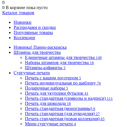
0
0
В корзине
пока пусто
Каталог товаров
Новинки
Распродажи и скидки
Популярные товары
Коллекции
Новинка! Панно-раскраска
Штампы для творчества
Единичные штампы для творчества
149
Наборы штампов для творчества
18
Штампы-алфавиты
3
Сургучные печати
Печать с вашим логотипом
5
Печать индивидуальная по шаблону
76
Подарочные наборы
5
Печать для укупорки бутылок
41
Печать стандартная (символы и надписи)
111
Печать для шоколада
18
Печать стандартная (монограммы)
8
Печать стандартная (для рукоделия)
27
Печать стандартная (новая коллекция)
65
Мини сургучные печати
4