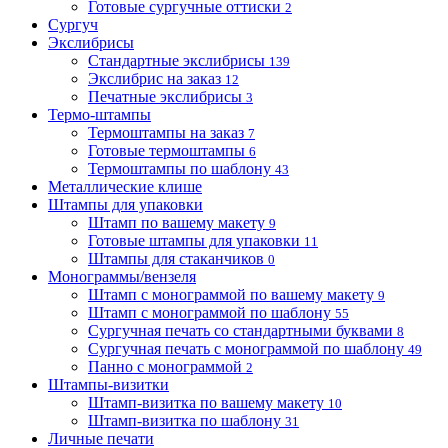
Готовые сургучные оттиски
2
Сургуч
Экслибрисы
Стандартные экслибрисы
139
Экслибрис на заказ
12
Печатные экслибрисы
3
Термо-штампы
Термоштампы на заказ
7
Готовые термоштампы
6
Термоштампы по шаблону
43
Металлические клише
Штампы для упаковки
Штамп по вашему макету
9
Готовые штампы для упаковки
11
Штампы для стаканчиков
0
Монограммы/вензеля
Штамп с монограммой по вашему макету
9
Штамп с монограммой по шаблону
55
Сургучная печать со стандартными буквами
8
Сургучная печать с монограммой по шаблону
49
Панно с монограммой
2
Штампы-визитки
Штамп-визитка по вашему макету
10
Штамп-визитка по шаблону
31
Личные печати