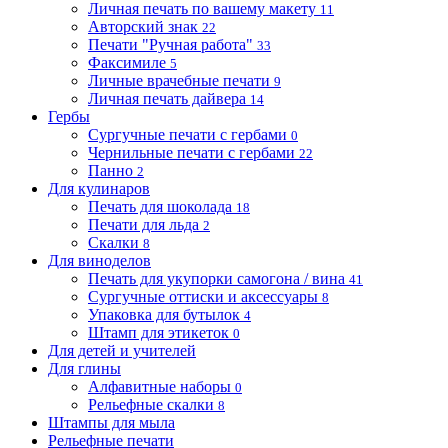
Личная печать по вашему макету
11
Авторский знак
22
Печати "Ручная работа"
33
Факсимиле
5
Личные врачебные печати
9
Личная печать дайвера
14
Гербы
Сургучные печати с гербами
0
Чернильные печати с гербами
22
Панно
2
Для кулинаров
Печать для шоколада
18
Печати для льда
2
Скалки
8
Для виноделов
Печать для укупорки самогона / вина
41
Сургучные оттиски и аксессуары
8
Упаковка для бутылок
4
Штамп для этикеток
0
Для детей и учителей
Для глины
Алфавитные наборы
0
Рельефные скалки
8
Штампы для мыла
Рельефные печати