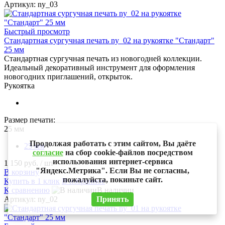
Артикул: ny_03
Быстрый просмотр
Стандартная сургучная печать ny_02 на рукоятке "Стандарт"
25 мм
Стандартная сургучная печать из новогодней коллекции.
Идеальный декоративный инструмент для оформления
новогодних приглашений, открыток.
Рукоятка
Размер печати:
25 мм
Продолжая работать с этим сайтом, Вы даёте
25 мм
согласие
на сбор cookie-файлов посредством
использования интернет-сервиса
1 150 руб.
/ шт
"Яндекс.Метрика". Если Вы не согласны,
В корзину
пожалуйста, покиньте сайт.
Купить в 1 клик
В избранное
К сравнению
В наличии
Артикул: ny_02
Принять