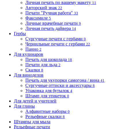
Личная печать по вашему макету
11
Авторский знак
22
Печати "Ручная работа"
33
Факсимиле
5
Личные врачебные печати
9
Личная печать дайвера
14
Гербы
Сургучные печати с гербами
0
Чернильные печати с гербами
22
Панно
2
Для кулинаров
Печать для шоколада
18
Печати для льда
2
Скалки
8
Для виноделов
Печать для укупорки самогона / вина
41
Сургучные оттиски и аксессуары
8
Упаковка для бутылок
4
Штамп для этикеток
0
Для детей и учителей
Для глины
Алфавитные наборы
0
Рельефные скалки
8
Штампы для мыла
Рельефные печати