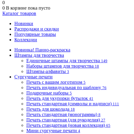
0
0
В корзине
пока пусто
Каталог товаров
Новинки
Распродажи и скидки
Популярные товары
Коллекции
Новинка! Панно-раскраска
Штампы для творчества
Единичные штампы для творчества
149
Наборы штампов для творчества
18
Штампы-алфавиты
3
Сургучные печати
Печать с вашим логотипом
5
Печать индивидуальная по шаблону
76
Подарочные наборы
5
Печать для укупорки бутылок
41
Печать стандартная (символы и надписи)
111
Печать для шоколада
18
Печать стандартная (монограммы)
8
Печать стандартная (для рукоделия)
27
Печать стандартная (новая коллекция)
65
Мини сургучные печати
4