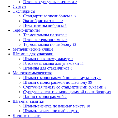
Готовые сургучные оттиски
2
Сургуч
Экслибрисы
Стандартные экслибрисы
139
Экслибрис на заказ
12
Печатные экслибрисы
3
Термо-штампы
Термоштампы на заказ
7
Готовые термоштампы
6
Термоштампы по шаблону
43
Металлические клише
Штампы для упаковки
Штамп по вашему макету
9
Готовые штампы для упаковки
11
Штампы для стаканчиков
0
Монограммы/вензеля
Штамп с монограммой по вашему макету
9
Штамп с монограммой по шаблону
55
Сургучная печать со стандартными буквами
8
Сургучная печать с монограммой по шаблону
49
Панно с монограммой
2
Штампы-визитки
Штамп-визитка по вашему макету
10
Штамп-визитка по шаблону
31
Личные печати