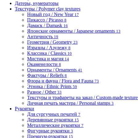
Датеры, нумераторы
Текстуры / Polymer clay textures
Новый год / New Year
17
Пикассо / Picasso
8
Дамаск / Damask
16
Японские орнаменты / Japanese ornaments
13
Античность
19
Геометрия / Geometry
23
Изразцы / Азулежу
8
Классика / Classics
10
Мистика и магия
14
Окаменелости
8
Орнаменты / Ornaments
41
Фактуры / Reliefs
8
Флора и фауна / Flora and Fauna
73
Этника / Ethnic Prints
59
Разное / Other
33
Текстуры и трафареты на заказ / Custom-made textures 
Личная печать мастера / Personal stamps
3
Рукоятки
Для сургучных печатей
7
Деревянные рукоятки
15
Металлические рукоятки
7
Фигурные рукоятки
3
Премиум-рукоятки
15