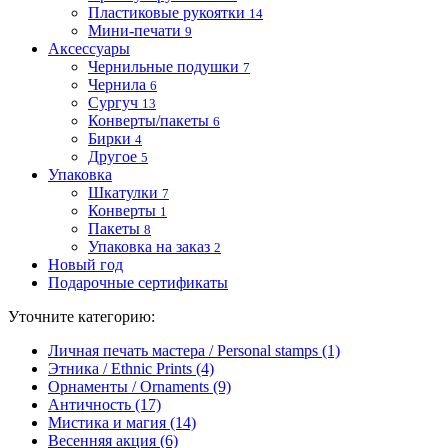
Пластиковые рукоятки
14
Мини-печати
9
Аксессуары
Чернильные подушки
7
Чернила
6
Сургуч
13
Конверты/пакеты
6
Бирки
4
Другое
5
Упаковка
Шкатулки
7
Конверты
1
Пакеты
8
Упаковка на заказ
2
Новый год
Подарочные сертификаты
Уточните категорию:
Личная печать мастера / Personal stamps (1)
Этника / Ethnic Prints (4)
Орнаменты / Ornaments (9)
Античность (17)
Мистика и магия (14)
Весенняя акция (6)