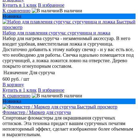
Купить в 1 клик
В избранное
К сравнению
В наличии
Новинка
Быстрый
просмотр
Набор для плавления сургуча: сургучница и ложка
Набор для нагрева суругча - незаменимый аксессуар. В него
входит удобная, вместительная ложка и сургучница.
Достаточно добавить к этому набору свечку - и у вас есть все,
что необходимо для работы. Свечка идеально помещается под
сургучницей, а ложка ложится ловно на отверстие. Дерево
покрыто огнеупорным составом.
Назначение
Для сургуча
600 руб.
/ шт
В корзину
Купить в 1 клик
В избранное
К сравнению
В наличии
Новинка
Быстрый просмотр
Фломастер / Маркер для сургуча
Спиртовые фломастеры для окрашивания суругчных
оттисков. Эта техника придаст вашим сургучных печатям
неповторимый эффект, сделает изображение более объемным
и выразительным.