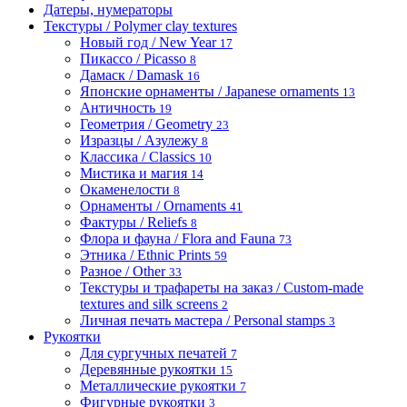
Датеры, нумераторы
Текстуры / Polymer clay textures
Новый год / New Year
17
Пикассо / Picasso
8
Дамаск / Damask
16
Японские орнаменты / Japanese ornaments
13
Античность
19
Геометрия / Geometry
23
Изразцы / Азулежу
8
Классика / Classics
10
Мистика и магия
14
Окаменелости
8
Орнаменты / Ornaments
41
Фактуры / Reliefs
8
Флора и фауна / Flora and Fauna
73
Этника / Ethnic Prints
59
Разное / Other
33
Текстуры и трафареты на заказ / Custom-made
textures and silk screens
2
Личная печать мастера / Personal stamps
3
Рукоятки
Для сургучных печатей
7
Деревянные рукоятки
15
Металлические рукоятки
7
Фигурные рукоятки
3