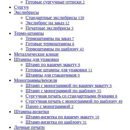
Готовые сургучные оттиски
2
Сургуч
Экслибрисы
Стандартные экслибрисы
139
Экслибрис на заказ
12
Печатные экслибрисы
3
Термо-штампы
Термоштампы на заказ
7
Готовые термоштампы
6
Термоштампы по шаблону
43
Металлические клише
Штампы для упаковки
Штамп по вашему макету
9
Готовые штампы для упаковки
11
Штампы для стаканчиков
0
Монограммы/вензеля
Штамп с монограммой по вашему макету
9
Штамп с монограммой по шаблону
55
Сургучная печать со стандартными буквами
8
Сургучная печать с монограммой по шаблону
49
Панно с монограммой
2
Штампы-визитки
Штамп-визитка по вашему макету
10
Штамп-визитка по шаблону
31
Личные печати