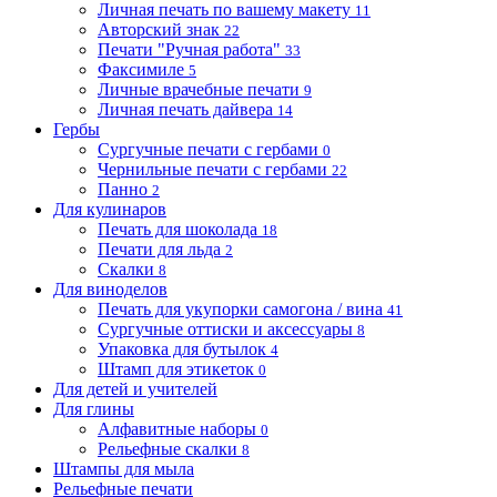
Личная печать по вашему макету
11
Авторский знак
22
Печати "Ручная работа"
33
Факсимиле
5
Личные врачебные печати
9
Личная печать дайвера
14
Гербы
Сургучные печати с гербами
0
Чернильные печати с гербами
22
Панно
2
Для кулинаров
Печать для шоколада
18
Печати для льда
2
Скалки
8
Для виноделов
Печать для укупорки самогона / вина
41
Сургучные оттиски и аксессуары
8
Упаковка для бутылок
4
Штамп для этикеток
0
Для детей и учителей
Для глины
Алфавитные наборы
0
Рельефные скалки
8
Штампы для мыла
Рельефные печати