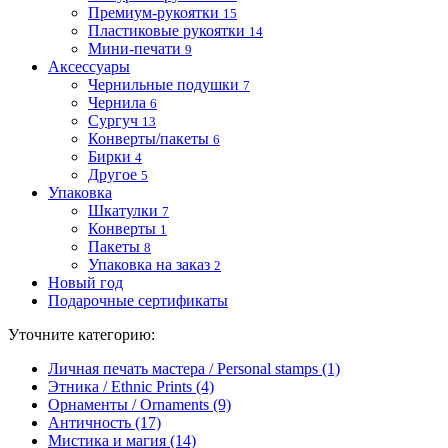
Премиум-рукоятки
15
Пластиковые рукоятки
14
Мини-печати
9
Аксессуары
Чернильные подушки
7
Чернила
6
Сургуч
13
Конверты/пакеты
6
Бирки
4
Другое
5
Упаковка
Шкатулки
7
Конверты
1
Пакеты
8
Упаковка на заказ
2
Новый год
Подарочные сертификаты
Уточните категорию:
Личная печать мастера / Personal stamps (1)
Этника / Ethnic Prints (4)
Орнаменты / Ornaments (9)
Античность (17)
Мистика и магия (14)