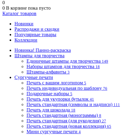
0
0
В корзине
пока пусто
Каталог товаров
Новинки
Распродажи и скидки
Популярные товары
Коллекции
Новинка! Панно-раскраска
Штампы для творчества
Единичные штампы для творчества
149
Наборы штампов для творчества
18
Штампы-алфавиты
3
Сургучные печати
Печать с вашим логотипом
5
Печать индивидуальная по шаблону
76
Подарочные наборы
5
Печать для укупорки бутылок
41
Печать стандартная (символы и надписи)
111
Печать для шоколада
18
Печать стандартная (монограммы)
8
Печать стандартная (для рукоделия)
27
Печать стандартная (новая коллекция)
65
Мини сургучные печати
4