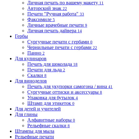
Личная печать по вашему макету
11
Авторский знак
22
Печати "Ручная работа"
33
Факсимиле
5
Личные врачебные печати
9
Личная печать дайвера
14
Гербы
Сургучные печати с гербами
0
Чернильные печати с гербами
22
Панно
2
Для кулинаров
Печать для шоколада
18
Печати для льда
2
Скалки
8
Для виноделов
Печать для укупорки самогона / вина
41
Сургучные оттиски и аксессуары
8
Упаковка для бутылок
4
Штамп для этикеток
0
Для детей и учителей
Для глины
Алфавитные наборы
0
Рельефные скалки
8
Штампы для мыла
Рельефные печати