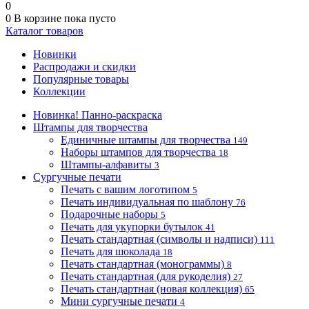
0
0
В корзине
пока пусто
Каталог товаров
Новинки
Распродажи и скидки
Популярные товары
Коллекции
Новинка! Панно-раскраска
Штампы для творчества
Единичные штампы для творчества
149
Наборы штампов для творчества
18
Штампы-алфавиты
3
Сургучные печати
Печать с вашим логотипом
5
Печать индивидуальная по шаблону
76
Подарочные наборы
5
Печать для укупорки бутылок
41
Печать стандартная (символы и надписи)
111
Печать для шоколада
18
Печать стандартная (монограммы)
8
Печать стандартная (для рукоделия)
27
Печать стандартная (новая коллекция)
65
Мини сургучные печати
4