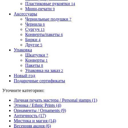
Пластиковые рукоятки
14
Мини-печати
9
Аксессуары
Чернильные подушки
7
Чернила
6
Сургуч
13
Конверты/пакеты
6
Бирки
4
Другое
5
Упаковка
Шкатулки
7
Конверты
1
Пакеты
8
Упаковка на заказ
2
Новый год
Подарочные сертификаты
Уточните категорию:
Личная печать мастера / Personal stamps (1)
Этника / Ethnic Prints (4)
Орнаменты / Ornaments (9)
Античность (17)
Мистика и магия (14)
Весенняя акция (6)