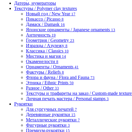
Датеры, нумераторы
Текстуры / Polymer clay textures
Новый год / New Year
17
Пикассо / Picasso
8
Дамаск / Damask
16
Японские орнаменты / Japanese ornaments
13
Античность
19
Геометрия / Geometry
23
Изразцы / Азулежу
8
Классика / Classics
10
Мистика и магия
14
Окаменелости
8
Орнаменты / Ornaments
41
Фактуры / Reliefs
8
Флора и фауна / Flora and Fauna
73
Этника / Ethnic Prints
59
Разное / Other
33
Текстуры и трафареты на заказ / Custom-made textures 
Личная печать мастера / Personal stamps
3
Рукоятки
Для сургучных печатей
7
Деревянные рукоятки
15
Металлические рукоятки
7
Фигурные рукоятки
3
Премиум-рукоятки
15