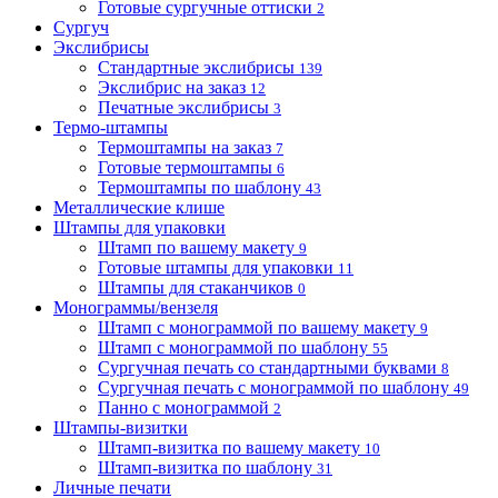
Готовые сургучные оттиски
2
Сургуч
Экслибрисы
Стандартные экслибрисы
139
Экслибрис на заказ
12
Печатные экслибрисы
3
Термо-штампы
Термоштампы на заказ
7
Готовые термоштампы
6
Термоштампы по шаблону
43
Металлические клише
Штампы для упаковки
Штамп по вашему макету
9
Готовые штампы для упаковки
11
Штампы для стаканчиков
0
Монограммы/вензеля
Штамп с монограммой по вашему макету
9
Штамп с монограммой по шаблону
55
Сургучная печать со стандартными буквами
8
Сургучная печать с монограммой по шаблону
49
Панно с монограммой
2
Штампы-визитки
Штамп-визитка по вашему макету
10
Штамп-визитка по шаблону
31
Личные печати