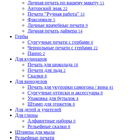
Личная печать по вашему макету
11
Авторский знак
22
Печати "Ручная работа"
33
Факсимиле
5
Личные врачебные печати
9
Личная печать дайвера
14
Гербы
Сургучные печати с гербами
0
Чернильные печати с гербами
22
Панно
2
Для кулинаров
Печать для шоколада
18
Печати для льда
2
Скалки
8
Для виноделов
Печать для укупорки самогона / вина
41
Сургучные оттиски и аксессуары
8
Упаковка для бутылок
4
Штамп для этикеток
0
Для детей и учителей
Для глины
Алфавитные наборы
0
Рельефные скалки
8
Штампы для мыла
Рельефные печати