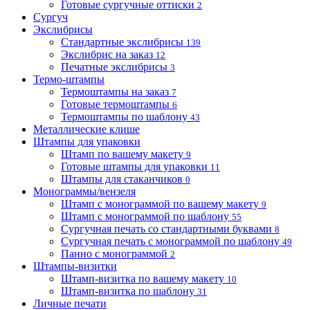
Готовые сургучные оттиски
2
Сургуч
Экслибрисы
Стандартные экслибрисы
139
Экслибрис на заказ
12
Печатные экслибрисы
3
Термо-штампы
Термоштампы на заказ
7
Готовые термоштампы
6
Термоштампы по шаблону
43
Металлические клише
Штампы для упаковки
Штамп по вашему макету
9
Готовые штампы для упаковки
11
Штампы для стаканчиков
0
Монограммы/вензеля
Штамп с монограммой по вашему макету
9
Штамп с монограммой по шаблону
55
Сургучная печать со стандартными буквами
8
Сургучная печать с монограммой по шаблону
49
Панно с монограммой
2
Штампы-визитки
Штамп-визитка по вашему макету
10
Штамп-визитка по шаблону
31
Личные печати