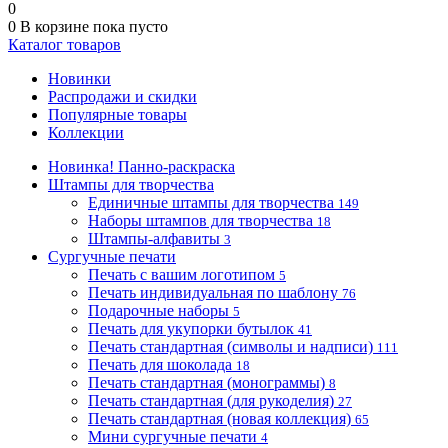
0
0
В корзине
пока пусто
Каталог товаров
Новинки
Распродажи и скидки
Популярные товары
Коллекции
Новинка! Панно-раскраска
Штампы для творчества
Единичные штампы для творчества
149
Наборы штампов для творчества
18
Штампы-алфавиты
3
Сургучные печати
Печать с вашим логотипом
5
Печать индивидуальная по шаблону
76
Подарочные наборы
5
Печать для укупорки бутылок
41
Печать стандартная (символы и надписи)
111
Печать для шоколада
18
Печать стандартная (монограммы)
8
Печать стандартная (для рукоделия)
27
Печать стандартная (новая коллекция)
65
Мини сургучные печати
4