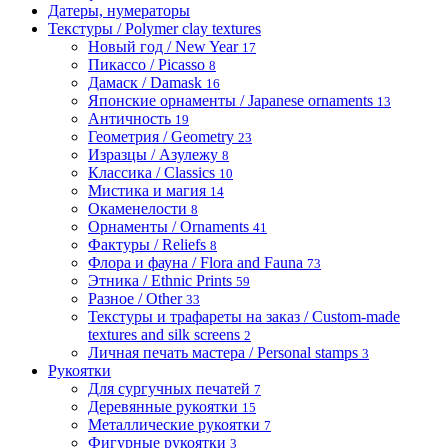
Датеры, нумераторы
Текстуры / Polymer clay textures
Новый год / New Year
17
Пикассо / Picasso
8
Дамаск / Damask
16
Японские орнаменты / Japanese ornaments
13
Античность
19
Геометрия / Geometry
23
Изразцы / Азулежу
8
Классика / Classics
10
Мистика и магия
14
Окаменелости
8
Орнаменты / Ornaments
41
Фактуры / Reliefs
8
Флора и фауна / Flora and Fauna
73
Этника / Ethnic Prints
59
Разное / Other
33
Текстуры и трафареты на заказ / Custom-made
textures and silk screens
2
Личная печать мастера / Personal stamps
3
Рукоятки
Для сургучных печатей
7
Деревянные рукоятки
15
Металлические рукоятки
7
Фигурные рукоятки
3