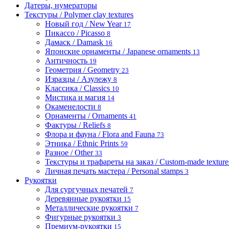
Датеры, нумераторы
Текстуры / Polymer clay textures
Новый год / New Year
17
Пикассо / Picasso
8
Дамаск / Damask
16
Японские орнаменты / Japanese ornaments
13
Античность
19
Геометрия / Geometry
23
Изразцы / Азулежу
8
Классика / Classics
10
Мистика и магия
14
Окаменелости
8
Орнаменты / Ornaments
41
Фактуры / Reliefs
8
Флора и фауна / Flora and Fauna
73
Этника / Ethnic Prints
59
Разное / Other
33
Текстуры и трафареты на заказ / Custom-made textures 
Личная печать мастера / Personal stamps
3
Рукоятки
Для сургучных печатей
7
Деревянные рукоятки
15
Металлические рукоятки
7
Фигурные рукоятки
3
Премиум-рукоятки
15