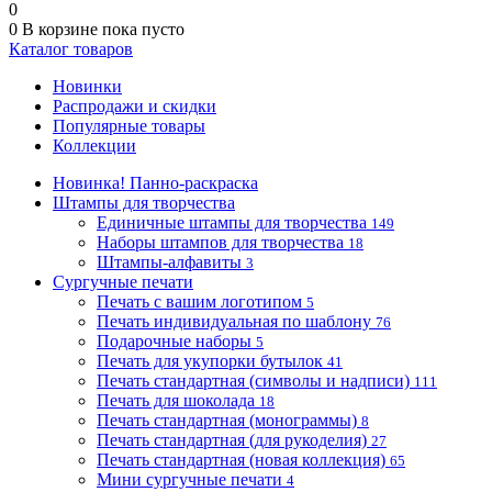
0
0
В корзине
пока пусто
Каталог товаров
Новинки
Распродажи и скидки
Популярные товары
Коллекции
Новинка! Панно-раскраска
Штампы для творчества
Единичные штампы для творчества
149
Наборы штампов для творчества
18
Штампы-алфавиты
3
Сургучные печати
Печать с вашим логотипом
5
Печать индивидуальная по шаблону
76
Подарочные наборы
5
Печать для укупорки бутылок
41
Печать стандартная (символы и надписи)
111
Печать для шоколада
18
Печать стандартная (монограммы)
8
Печать стандартная (для рукоделия)
27
Печать стандартная (новая коллекция)
65
Мини сургучные печати
4