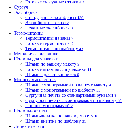
Готовые сургучные оттиски
2
Сургуч
Экслибрисы
Стандартные экслибрисы
139
Экслибрис на заказ
12
Печатные экслибрисы
3
Термо-штампы
Термоштампы на заказ
7
Готовые термоштампы
6
Термоштампы по шаблону
43
Металлические клише
Штампы для упаковки
Штамп по вашему макету
9
Готовые штампы для упаковки
11
Штампы для стаканчиков
0
Монограммы/вензеля
Штамп с монограммой по вашему макету
9
Штамп с монограммой по шаблону
55
Сургучная печать со стандартными буквами
8
Сургучная печать с монограммой по шаблону
49
Панно с монограммой
2
Штампы-визитки
Штамп-визитка по вашему макету
10
Штамп-визитка по шаблону
31
Личные печати