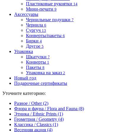
Пластиковые рукоятки
14
Мини-печати
9
Аксессуары
Чернильные подушки
7
Чернила
6
Сургуч
13
Конверты/пакеты
6
Бирки
4
Другое
5
Упаковка
Шкатулки
7
Конверты
1
Пакеты
8
Упаковка на заказ
2
Новый год
Подарочные сертификаты
Уточните категорию:
Разное / Other (2)
Флора и фауна / Flora and Fauna (8)
Этника / Ethnic Prints (1)
Геометрия / Geometry (4)
Классика / Classics (1)
Весенняя акция (4)