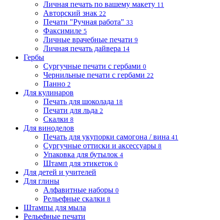
Личная печать по вашему макету
11
Авторский знак
22
Печати "Ручная работа"
33
Факсимиле
5
Личные врачебные печати
9
Личная печать дайвера
14
Гербы
Сургучные печати с гербами
0
Чернильные печати с гербами
22
Панно
2
Для кулинаров
Печать для шоколада
18
Печати для льда
2
Скалки
8
Для виноделов
Печать для укупорки самогона / вина
41
Сургучные оттиски и аксессуары
8
Упаковка для бутылок
4
Штамп для этикеток
0
Для детей и учителей
Для глины
Алфавитные наборы
0
Рельефные скалки
8
Штампы для мыла
Рельефные печати