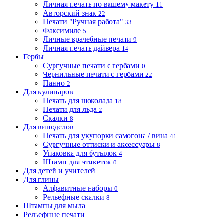
Личная печать по вашему макету
11
Авторский знак
22
Печати "Ручная работа"
33
Факсимиле
5
Личные врачебные печати
9
Личная печать дайвера
14
Гербы
Сургучные печати с гербами
0
Чернильные печати с гербами
22
Панно
2
Для кулинаров
Печать для шоколада
18
Печати для льда
2
Скалки
8
Для виноделов
Печать для укупорки самогона / вина
41
Сургучные оттиски и аксессуары
8
Упаковка для бутылок
4
Штамп для этикеток
0
Для детей и учителей
Для глины
Алфавитные наборы
0
Рельефные скалки
8
Штампы для мыла
Рельефные печати