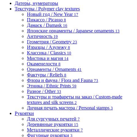
Датеры, нумераторы
Текстуры / Polymer clay textures
Новый год / New Year
17
Пикассо / Picasso
8
Дамаск / Damask
16
Японские орнаменты / Japanese ornaments
13
Античность
19
Геометрия / Geometry
23
Изразцы / Азулежу
8
Классика / Classics
10
Мистика и магия
14
Окаменелости
8
Орнаменты / Ornaments
41
Фактуры / Reliefs
8
Флора и фауна / Flora and Fauna
73
Этника / Ethnic Prints
59
Разное / Other
33
Текстуры и трафареты на заказ / Custom-made
textures and silk screens
2
Личная печать мастера / Personal stamps
3
Рукоятки
Для сургучных печатей
7
Деревянные рукоятки
15
Металлические рукоятки
7
Фигурные рукоятки
3