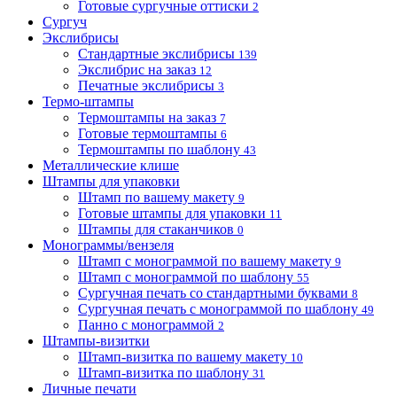
Готовые сургучные оттиски
2
Сургуч
Экслибрисы
Стандартные экслибрисы
139
Экслибрис на заказ
12
Печатные экслибрисы
3
Термо-штампы
Термоштампы на заказ
7
Готовые термоштампы
6
Термоштампы по шаблону
43
Металлические клише
Штампы для упаковки
Штамп по вашему макету
9
Готовые штампы для упаковки
11
Штампы для стаканчиков
0
Монограммы/вензеля
Штамп с монограммой по вашему макету
9
Штамп с монограммой по шаблону
55
Сургучная печать со стандартными буквами
8
Сургучная печать с монограммой по шаблону
49
Панно с монограммой
2
Штампы-визитки
Штамп-визитка по вашему макету
10
Штамп-визитка по шаблону
31
Личные печати