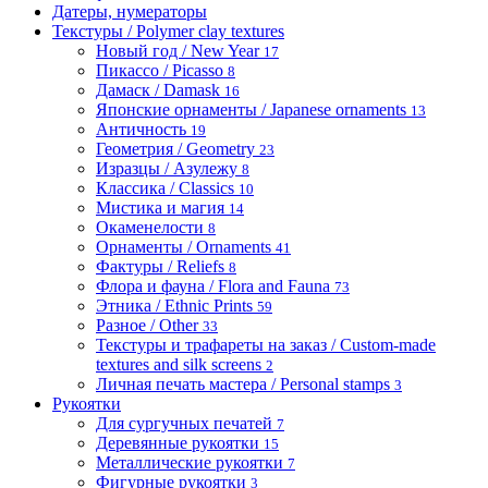
Датеры, нумераторы
Текстуры / Polymer clay textures
Новый год / New Year
17
Пикассо / Picasso
8
Дамаск / Damask
16
Японские орнаменты / Japanese ornaments
13
Античность
19
Геометрия / Geometry
23
Изразцы / Азулежу
8
Классика / Classics
10
Мистика и магия
14
Окаменелости
8
Орнаменты / Ornaments
41
Фактуры / Reliefs
8
Флора и фауна / Flora and Fauna
73
Этника / Ethnic Prints
59
Разное / Other
33
Текстуры и трафареты на заказ / Custom-made
textures and silk screens
2
Личная печать мастера / Personal stamps
3
Рукоятки
Для сургучных печатей
7
Деревянные рукоятки
15
Металлические рукоятки
7
Фигурные рукоятки
3