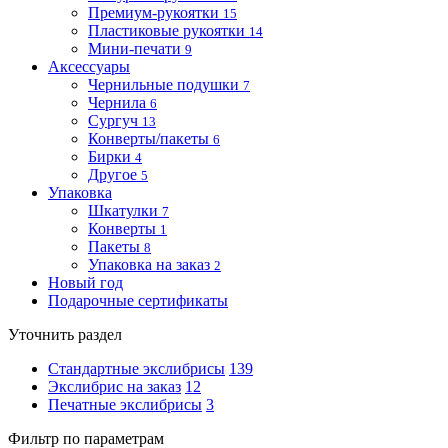
Премиум-рукоятки
15
Пластиковые рукоятки
14
Мини-печати
9
Аксессуары
Чернильные подушки
7
Чернила
6
Сургуч
13
Конверты/пакеты
6
Бирки
4
Другое
5
Упаковка
Шкатулки
7
Конверты
1
Пакеты
8
Упаковка на заказ
2
Новый год
Подарочные сертификаты
Уточнить раздел
Стандартные экслибрисы
139
Экслибрис на заказ
12
Печатные экслибрисы
3
Фильтр по параметрам