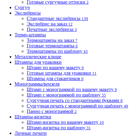
Готовые сургучные оттиски
2
Сургуч
Экслибрисы
Стандартные экслибрисы
139
Экслибрис на заказ
12
Печатные экслибрисы
3
Термо-штампы
Термоштампы на заказ
7
Готовые термоштампы
6
Термоштампы по шаблону
43
Металлические клише
Штампы для упаковки
Штамп по вашему макету
9
Готовые штампы для упаковки
11
Штампы для стаканчиков
0
Монограммы/вензеля
Штамп с монограммой по вашему макету
9
Штамп с монограммой по шаблону
55
Сургучная печать со стандартными буквами
8
Сургучная печать с монограммой по шаблону
49
Панно с монограммой
2
Штампы-визитки
Штамп-визитка по вашему макету
10
Штамп-визитка по шаблону
31
Личные печати