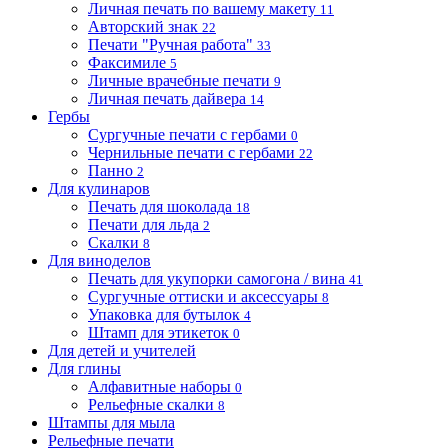
Личная печать по вашему макету
11
Авторский знак
22
Печати "Ручная работа"
33
Факсимиле
5
Личные врачебные печати
9
Личная печать дайвера
14
Гербы
Сургучные печати с гербами
0
Чернильные печати с гербами
22
Панно
2
Для кулинаров
Печать для шоколада
18
Печати для льда
2
Скалки
8
Для виноделов
Печать для укупорки самогона / вина
41
Сургучные оттиски и аксессуары
8
Упаковка для бутылок
4
Штамп для этикеток
0
Для детей и учителей
Для глины
Алфавитные наборы
0
Рельефные скалки
8
Штампы для мыла
Рельефные печати