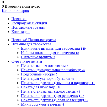
0
0
В корзине
пока пусто
Каталог товаров
Новинки
Распродажи и скидки
Популярные товары
Коллекции
Новинка! Панно-раскраска
Штампы для творчества
Единичные штампы для творчества
149
Наборы штампов для творчества
18
Штампы-алфавиты
3
Сургучные печати
Печать с вашим логотипом
5
Печать индивидуальная по шаблону
76
Подарочные наборы
5
Печать для укупорки бутылок
41
Печать стандартная (символы и надписи)
111
Печать для шоколада
18
Печать стандартная (монограммы)
8
Печать стандартная (для рукоделия)
27
Печать стандартная (новая коллекция)
65
Мини сургучные печати
4