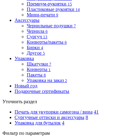
Премиум-рукоятки
15
Пластиковые рукоятки
14
Мини-печати
9
Аксессуары
Чернильные подушки
7
Чернила
6
Сургуч
13
Конверты/пакеты
6
Бирки
4
Другое
5
Упаковка
Шкатулки
7
Конверты
1
Пакеты
8
Упаковка на заказ
2
Новый год
Подарочные сертификаты
Уточнить раздел
Печать для укупорки самогона / вина
41
Сургучные оттиски и аксессуары
8
Упаковка для бутылок
4
Фильтр по параметрам