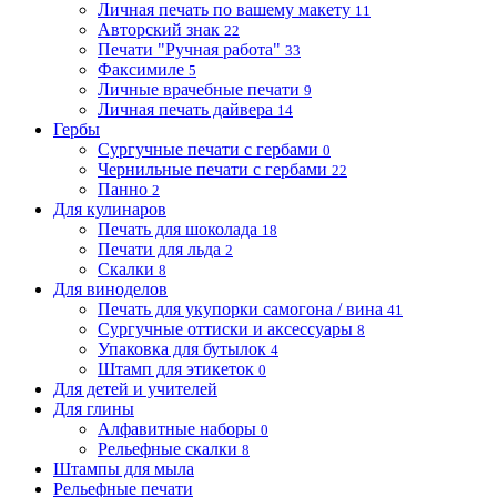
Личная печать по вашему макету
11
Авторский знак
22
Печати "Ручная работа"
33
Факсимиле
5
Личные врачебные печати
9
Личная печать дайвера
14
Гербы
Сургучные печати с гербами
0
Чернильные печати с гербами
22
Панно
2
Для кулинаров
Печать для шоколада
18
Печати для льда
2
Скалки
8
Для виноделов
Печать для укупорки самогона / вина
41
Сургучные оттиски и аксессуары
8
Упаковка для бутылок
4
Штамп для этикеток
0
Для детей и учителей
Для глины
Алфавитные наборы
0
Рельефные скалки
8
Штампы для мыла
Рельефные печати