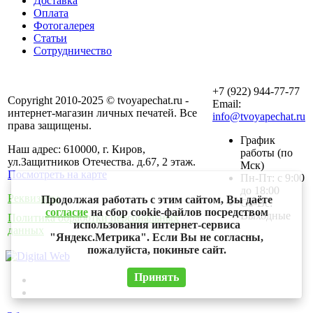
Доставка
Оплата
Фотогалерея
Статьи
Сотрудничество
+7 (922) 944-77-77
Copyright 2010-2025 © tvoyapechat.ru -
Email:
интернет-магазин личных печатей. Все
info@tvoyapechat.ru
права защищены.
График
Наш адрес: 610000, г. Киров,
работы (по
ул.Защитников Отечества. д.67, 2 этаж.
Мск)
Посмотреть на карте
Пн-Пт: с 9:00
до 18:00
Реквизиты
Продолжая работать с этим сайтом, Вы даёте
Сб-Вс:
согласие
на сбор cookie-файлов посредством
Выходные
Политика обработки персональных
использования интернет-сервиса
данных
"Яндекс.Метрика". Если Вы не согласны,
пожалуйста, покиньте сайт.
Принять