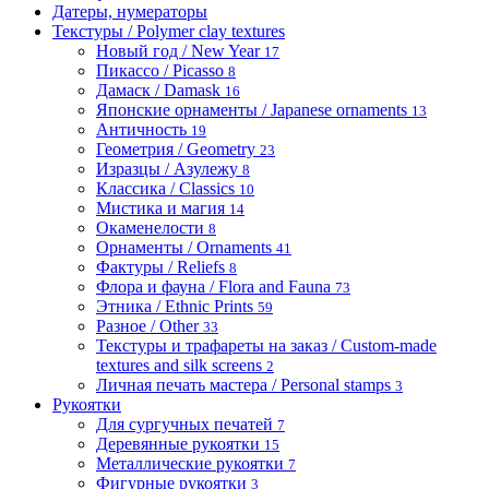
Датеры, нумераторы
Текстуры / Polymer clay textures
Новый год / New Year
17
Пикассо / Picasso
8
Дамаск / Damask
16
Японские орнаменты / Japanese ornaments
13
Античность
19
Геометрия / Geometry
23
Изразцы / Азулежу
8
Классика / Classics
10
Мистика и магия
14
Окаменелости
8
Орнаменты / Ornaments
41
Фактуры / Reliefs
8
Флора и фауна / Flora and Fauna
73
Этника / Ethnic Prints
59
Разное / Other
33
Текстуры и трафареты на заказ / Custom-made
textures and silk screens
2
Личная печать мастера / Personal stamps
3
Рукоятки
Для сургучных печатей
7
Деревянные рукоятки
15
Металлические рукоятки
7
Фигурные рукоятки
3