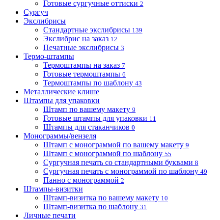
Готовые сургучные оттиски
2
Сургуч
Экслибрисы
Стандартные экслибрисы
139
Экслибрис на заказ
12
Печатные экслибрисы
3
Термо-штампы
Термоштампы на заказ
7
Готовые термоштампы
6
Термоштампы по шаблону
43
Металлические клише
Штампы для упаковки
Штамп по вашему макету
9
Готовые штампы для упаковки
11
Штампы для стаканчиков
0
Монограммы/вензеля
Штамп с монограммой по вашему макету
9
Штамп с монограммой по шаблону
55
Сургучная печать со стандартными буквами
8
Сургучная печать с монограммой по шаблону
49
Панно с монограммой
2
Штампы-визитки
Штамп-визитка по вашему макету
10
Штамп-визитка по шаблону
31
Личные печати