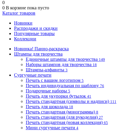
0
0
В корзине
пока пусто
Каталог товаров
Новинки
Распродажи и скидки
Популярные товары
Коллекции
Новинка! Панно-раскраска
Штампы для творчества
Единичные штампы для творчества
149
Наборы штампов для творчества
18
Штампы-алфавиты
3
Сургучные печати
Печать с вашим логотипом
5
Печать индивидуальная по шаблону
76
Подарочные наборы
5
Печать для укупорки бутылок
41
Печать стандартная (символы и надписи)
111
Печать для шоколада
18
Печать стандартная (монограммы)
8
Печать стандартная (для рукоделия)
27
Печать стандартная (новая коллекция)
65
Мини сургучные печати
4