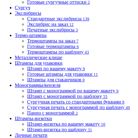
Готовые сургучные оттиски
2
Сургуч
Экслибрисы
Стандартные экслибрисы
139
Экслибрис на заказ
12
Печатные экслибрисы
3
Термо-штампы
Термоштампы на заказ
7
Готовые термоштампы
6
Термоштампы по шаблону
43
Металлические клише
Штампы для упаковки
Штамп по вашему макету
9
Готовые штампы для упаковки
11
Штампы для стаканчиков
0
Монограммы/вензеля
Штамп с монограммой по вашему макету
9
Штамп с монограммой по шаблону
55
Сургучная печать со стандартными буквами
8
Сургучная печать с монограммой по шаблону
49
Панно с монограммой
2
Штампы-визитки
Штамп-визитка по вашему макету
10
Штамп-визитка по шаблону
31
Личные печати