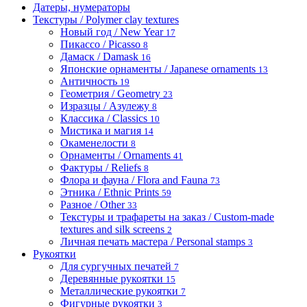
Датеры, нумераторы
Текстуры / Polymer clay textures
Новый год / New Year
17
Пикассо / Picasso
8
Дамаск / Damask
16
Японские орнаменты / Japanese ornaments
13
Античность
19
Геометрия / Geometry
23
Изразцы / Азулежу
8
Классика / Classics
10
Мистика и магия
14
Окаменелости
8
Орнаменты / Ornaments
41
Фактуры / Reliefs
8
Флора и фауна / Flora and Fauna
73
Этника / Ethnic Prints
59
Разное / Other
33
Текстуры и трафареты на заказ / Custom-made
textures and silk screens
2
Личная печать мастера / Personal stamps
3
Рукоятки
Для сургучных печатей
7
Деревянные рукоятки
15
Металлические рукоятки
7
Фигурные рукоятки
3