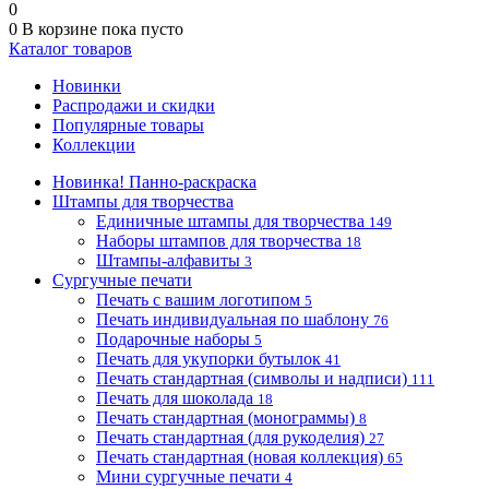
0
0
В корзине
пока пусто
Каталог товаров
Новинки
Распродажи и скидки
Популярные товары
Коллекции
Новинка! Панно-раскраска
Штампы для творчества
Единичные штампы для творчества
149
Наборы штампов для творчества
18
Штампы-алфавиты
3
Сургучные печати
Печать с вашим логотипом
5
Печать индивидуальная по шаблону
76
Подарочные наборы
5
Печать для укупорки бутылок
41
Печать стандартная (символы и надписи)
111
Печать для шоколада
18
Печать стандартная (монограммы)
8
Печать стандартная (для рукоделия)
27
Печать стандартная (новая коллекция)
65
Мини сургучные печати
4