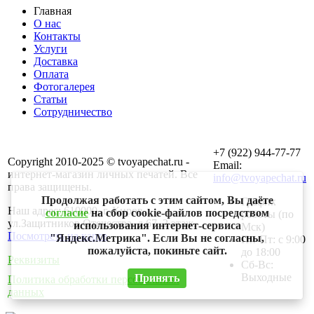
Главная
О нас
Контакты
Услуги
Доставка
Оплата
Фотогалерея
Статьи
Сотрудничество
+7 (922) 944-77-77
Copyright 2010-2025 © tvoyapechat.ru -
Email:
интернет-магазин личных печатей. Все
info@tvoyapechat.ru
права защищены.
Продолжая работать с этим сайтом, Вы даёте
График
Наш адрес: 610000, г. Киров,
согласие
на сбор cookie-файлов посредством
работы (по
ул.Защитников Отечества. д.67, 2 этаж.
использования интернет-сервиса
Мск)
Посмотреть на карте
"Яндекс.Метрика". Если Вы не согласны,
Пн-Пт: с 9:00
пожалуйста, покиньте сайт.
до 18:00
Реквизиты
Сб-Вс:
Выходные
Принять
Политика обработки персональных
данных