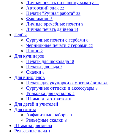
Личная печать по вашему макету
11
Авторский знак
22
Печати "Ручная работа"
33
Факсимиле
5
Личные врачебные печати
9
Личная печать дайвера
14
Гербы
Сургучные печати с гербами
0
Чернильные печати с гербами
22
Панно
2
Для кулинаров
Печать для шоколада
18
Печати для льда
2
Скалки
8
Для виноделов
Печать для укупорки самогона / вина
41
Сургучные оттиски и аксессуары
8
Упаковка для бутылок
4
Штамп для этикеток
0
Для детей и учителей
Для глины
Алфавитные наборы
0
Рельефные скалки
8
Штампы для мыла
Рельефные печати