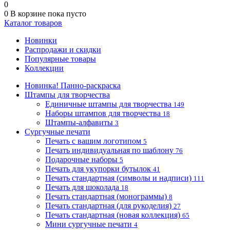
0
0
В корзине
пока пусто
Каталог товаров
Новинки
Распродажи и скидки
Популярные товары
Коллекции
Новинка! Панно-раскраска
Штампы для творчества
Единичные штампы для творчества
149
Наборы штампов для творчества
18
Штампы-алфавиты
3
Сургучные печати
Печать с вашим логотипом
5
Печать индивидуальная по шаблону
76
Подарочные наборы
5
Печать для укупорки бутылок
41
Печать стандартная (символы и надписи)
111
Печать для шоколада
18
Печать стандартная (монограммы)
8
Печать стандартная (для рукоделия)
27
Печать стандартная (новая коллекция)
65
Мини сургучные печати
4