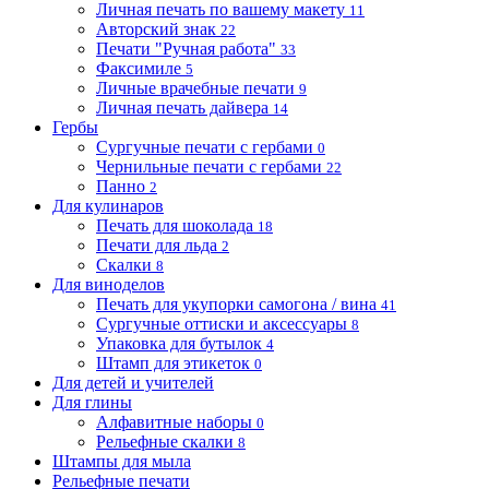
Личная печать по вашему макету
11
Авторский знак
22
Печати "Ручная работа"
33
Факсимиле
5
Личные врачебные печати
9
Личная печать дайвера
14
Гербы
Сургучные печати с гербами
0
Чернильные печати с гербами
22
Панно
2
Для кулинаров
Печать для шоколада
18
Печати для льда
2
Скалки
8
Для виноделов
Печать для укупорки самогона / вина
41
Сургучные оттиски и аксессуары
8
Упаковка для бутылок
4
Штамп для этикеток
0
Для детей и учителей
Для глины
Алфавитные наборы
0
Рельефные скалки
8
Штампы для мыла
Рельефные печати