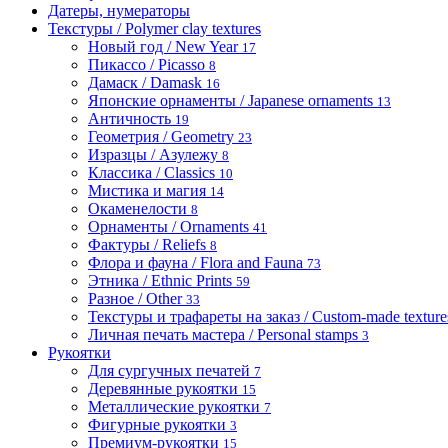
Датеры, нумераторы
Текстуры / Polymer clay textures
Новый год / New Year
17
Пикассо / Picasso
8
Дамаск / Damask
16
Японские орнаменты / Japanese ornaments
13
Античность
19
Геометрия / Geometry
23
Изразцы / Азулежу
8
Классика / Classics
10
Мистика и магия
14
Окаменелости
8
Орнаменты / Ornaments
41
Фактуры / Reliefs
8
Флора и фауна / Flora and Fauna
73
Этника / Ethnic Prints
59
Разное / Other
33
Текстуры и трафареты на заказ / Custom-made textures 
Личная печать мастера / Personal stamps
3
Рукоятки
Для сургучных печатей
7
Деревянные рукоятки
15
Металлические рукоятки
7
Фигурные рукоятки
3
Премиум-рукоятки
15