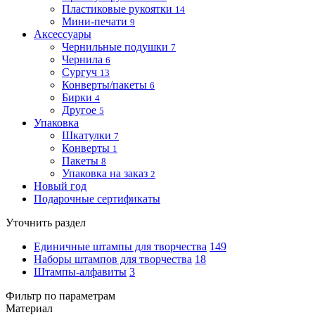
Пластиковые рукоятки
14
Мини-печати
9
Аксессуары
Чернильные подушки
7
Чернила
6
Сургуч
13
Конверты/пакеты
6
Бирки
4
Другое
5
Упаковка
Шкатулки
7
Конверты
1
Пакеты
8
Упаковка на заказ
2
Новый год
Подарочные сертификаты
Уточнить раздел
Единичные штампы для творчества
149
Наборы штампов для творчества
18
Штампы-алфавиты
3
Фильтр по параметрам
Материал