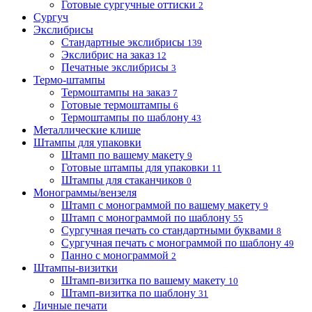
Готовые сургучные оттиски
2
Сургуч
Экслибрисы
Стандартные экслибрисы
139
Экслибрис на заказ
12
Печатные экслибрисы
3
Термо-штампы
Термоштампы на заказ
7
Готовые термоштампы
6
Термоштампы по шаблону
43
Металлические клише
Штампы для упаковки
Штамп по вашему макету
9
Готовые штампы для упаковки
11
Штампы для стаканчиков
0
Монограммы/вензеля
Штамп с монограммой по вашему макету
9
Штамп с монограммой по шаблону
55
Сургучная печать со стандартными буквами
8
Сургучная печать с монограммой по шаблону
49
Панно с монограммой
2
Штампы-визитки
Штамп-визитка по вашему макету
10
Штамп-визитка по шаблону
31
Личные печати