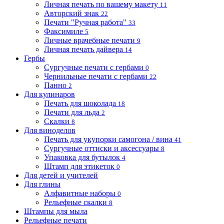
Личная печать по вашему макету
11
Авторский знак
22
Печати "Ручная работа"
33
Факсимиле
5
Личные врачебные печати
9
Личная печать дайвера
14
Гербы
Сургучные печати с гербами
0
Чернильные печати с гербами
22
Панно
2
Для кулинаров
Печать для шоколада
18
Печати для льда
2
Скалки
8
Для виноделов
Печать для укупорки самогона / вина
41
Сургучные оттиски и аксессуары
8
Упаковка для бутылок
4
Штамп для этикеток
0
Для детей и учителей
Для глины
Алфавитные наборы
0
Рельефные скалки
8
Штампы для мыла
Рельефные печати