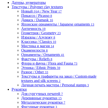
Датеры, нумераторы
Текстуры / Polymer clay textures
Новый год / New Year
17
Пикассо / Picasso
8
Дамаск / Damask
16
Японские орнаменты / Japanese ornaments
13
Античность
19
Геометрия / Geometry
23
Изразцы / Азулежу
8
Классика / Classics
10
Мистика и магия
14
Окаменелости
8
Орнаменты / Ornaments
41
Фактуры / Reliefs
8
Флора и фауна / Flora and Fauna
73
Этника / Ethnic Prints
59
Разное / Other
33
Текстуры и трафареты на заказ / Custom-made
textures and silk screens
2
Личная печать мастера / Personal stamps
3
Рукоятки
Для сургучных печатей
7
Деревянные рукоятки
15
Металлические рукоятки
7
Фигурные рукоятки
3