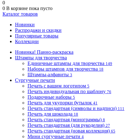
0
0
В корзине
пока пусто
Каталог товаров
Новинки
Распродажи и скидки
Популярные товары
Коллекции
Новинка! Панно-раскраска
Штампы для творчества
Единичные штампы для творчества
149
Наборы штампов для творчества
18
Штампы-алфавиты
3
Сургучные печати
Печать с вашим логотипом
5
Печать индивидуальная по шаблону
76
Подарочные наборы
5
Печать для укупорки бутылок
41
Печать стандартная (символы и надписи)
111
Печать для шоколада
18
Печать стандартная (монограммы)
8
Печать стандартная (для рукоделия)
27
Печать стандартная (новая коллекция)
65
Мини сургучные печати
4