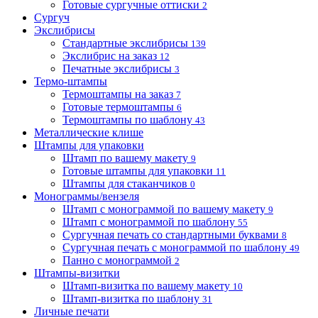
Готовые сургучные оттиски
2
Сургуч
Экслибрисы
Стандартные экслибрисы
139
Экслибрис на заказ
12
Печатные экслибрисы
3
Термо-штампы
Термоштампы на заказ
7
Готовые термоштампы
6
Термоштампы по шаблону
43
Металлические клише
Штампы для упаковки
Штамп по вашему макету
9
Готовые штампы для упаковки
11
Штампы для стаканчиков
0
Монограммы/вензеля
Штамп с монограммой по вашему макету
9
Штамп с монограммой по шаблону
55
Сургучная печать со стандартными буквами
8
Сургучная печать с монограммой по шаблону
49
Панно с монограммой
2
Штампы-визитки
Штамп-визитка по вашему макету
10
Штамп-визитка по шаблону
31
Личные печати