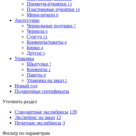
Премиум-рукоятки
15
Пластиковые рукоятки
14
Мини-печати
9
Аксессуары
Чернильные подушки
7
Чернила
6
Сургуч
13
Конверты/пакеты
6
Бирки
4
Другое
5
Упаковка
Шкатулки
7
Конверты
1
Пакеты
8
Упаковка на заказ
2
Новый год
Подарочные сертификаты
Уточнить раздел
Стандартные экслибрисы
139
Экслибрис на заказ
12
Печатные экслибрисы
3
Фильтр по параметрам