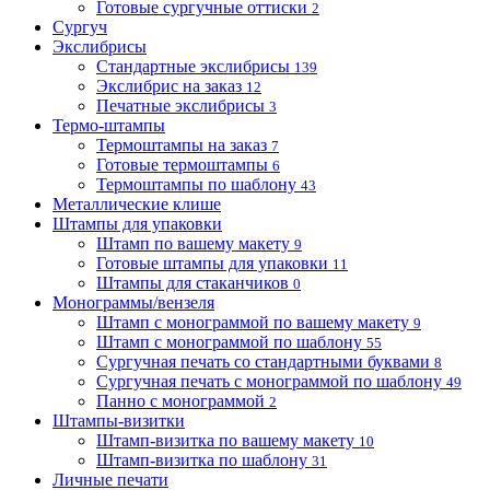
Готовые сургучные оттиски
2
Сургуч
Экслибрисы
Стандартные экслибрисы
139
Экслибрис на заказ
12
Печатные экслибрисы
3
Термо-штампы
Термоштампы на заказ
7
Готовые термоштампы
6
Термоштампы по шаблону
43
Металлические клише
Штампы для упаковки
Штамп по вашему макету
9
Готовые штампы для упаковки
11
Штампы для стаканчиков
0
Монограммы/вензеля
Штамп с монограммой по вашему макету
9
Штамп с монограммой по шаблону
55
Сургучная печать со стандартными буквами
8
Сургучная печать с монограммой по шаблону
49
Панно с монограммой
2
Штампы-визитки
Штамп-визитка по вашему макету
10
Штамп-визитка по шаблону
31
Личные печати