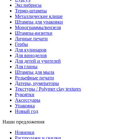
Экслибрисы
Термо-штампы
Металлические клише
Штампы для упаковки
Монограммы/вензеля
Штампы-визитки
Личные печати
Гербы
Для кулинаров
Для виноделов
Для детей и учителей
Для глины
Штампы для мыла
Рельефные печати
Датеры, нумераторы
Текстуры / Polymer clay textures
Рукоятки
Аксессуары
Упаковка
Новый год
Наши предложения
Новинки
Распродажи и скидки