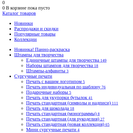
0
0
В корзине
пока пусто
Каталог товаров
Новинки
Распродажи и скидки
Популярные товары
Коллекции
Новинка! Панно-раскраска
Штампы для творчества
Единичные штампы для творчества
149
Наборы штампов для творчества
18
Штампы-алфавиты
3
Сургучные печати
Печать с вашим логотипом
5
Печать индивидуальная по шаблону
76
Подарочные наборы
5
Печать для укупорки бутылок
41
Печать стандартная (символы и надписи)
111
Печать для шоколада
18
Печать стандартная (монограммы)
8
Печать стандартная (для рукоделия)
27
Печать стандартная (новая коллекция)
65
Мини сургучные печати
4