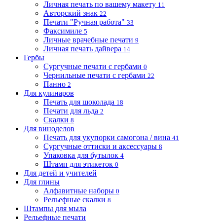
Личная печать по вашему макету
11
Авторский знак
22
Печати "Ручная работа"
33
Факсимиле
5
Личные врачебные печати
9
Личная печать дайвера
14
Гербы
Сургучные печати с гербами
0
Чернильные печати с гербами
22
Панно
2
Для кулинаров
Печать для шоколада
18
Печати для льда
2
Скалки
8
Для виноделов
Печать для укупорки самогона / вина
41
Сургучные оттиски и аксессуары
8
Упаковка для бутылок
4
Штамп для этикеток
0
Для детей и учителей
Для глины
Алфавитные наборы
0
Рельефные скалки
8
Штампы для мыла
Рельефные печати