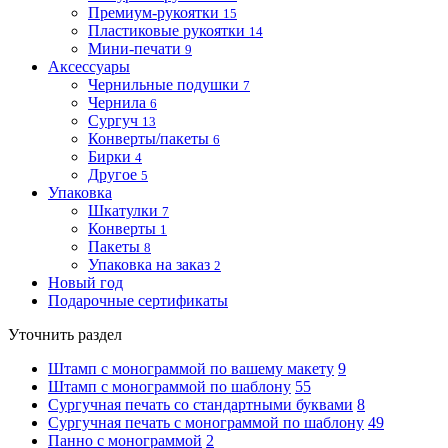
Премиум-рукоятки
15
Пластиковые рукоятки
14
Мини-печати
9
Аксессуары
Чернильные подушки
7
Чернила
6
Сургуч
13
Конверты/пакеты
6
Бирки
4
Другое
5
Упаковка
Шкатулки
7
Конверты
1
Пакеты
8
Упаковка на заказ
2
Новый год
Подарочные сертификаты
Уточнить раздел
Штамп с монограммой по вашему макету
9
Штамп с монограммой по шаблону
55
Сургучная печать со стандартными буквами
8
Сургучная печать с монограммой по шаблону
49
Панно с монограммой
2