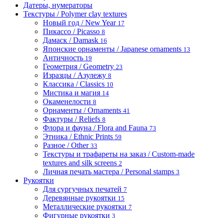
Датеры, нумераторы
Текстуры / Polymer clay textures
Новый год / New Year
17
Пикассо / Picasso
8
Дамаск / Damask
16
Японские орнаменты / Japanese ornaments
13
Античность
19
Геометрия / Geometry
23
Изразцы / Азулежу
8
Классика / Classics
10
Мистика и магия
14
Окаменелости
8
Орнаменты / Ornaments
41
Фактуры / Reliefs
8
Флора и фауна / Flora and Fauna
73
Этника / Ethnic Prints
59
Разное / Other
33
Текстуры и трафареты на заказ / Custom-made
textures and silk screens
2
Личная печать мастера / Personal stamps
3
Рукоятки
Для сургучных печатей
7
Деревянные рукоятки
15
Металлические рукоятки
7
Фигурные рукоятки
3