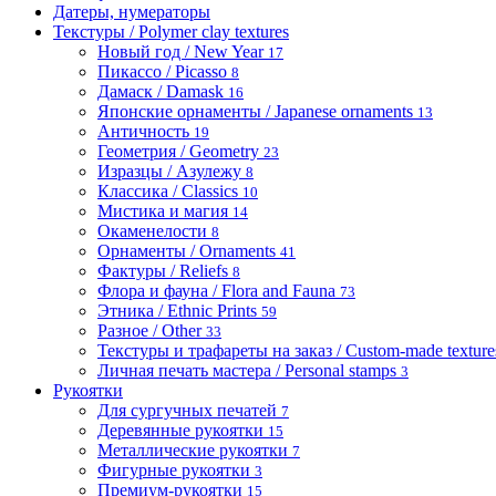
Датеры, нумераторы
Текстуры / Polymer clay textures
Новый год / New Year
17
Пикассо / Picasso
8
Дамаск / Damask
16
Японские орнаменты / Japanese ornaments
13
Античность
19
Геометрия / Geometry
23
Изразцы / Азулежу
8
Классика / Classics
10
Мистика и магия
14
Окаменелости
8
Орнаменты / Ornaments
41
Фактуры / Reliefs
8
Флора и фауна / Flora and Fauna
73
Этника / Ethnic Prints
59
Разное / Other
33
Текстуры и трафареты на заказ / Custom-made textures 
Личная печать мастера / Personal stamps
3
Рукоятки
Для сургучных печатей
7
Деревянные рукоятки
15
Металлические рукоятки
7
Фигурные рукоятки
3
Премиум-рукоятки
15