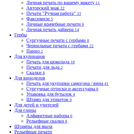
Личная печать по вашему макету
11
Авторский знак
22
Печати "Ручная работа"
33
Факсимиле
5
Личные врачебные печати
9
Личная печать дайвера
14
Гербы
Сургучные печати с гербами
0
Чернильные печати с гербами
22
Панно
2
Для кулинаров
Печать для шоколада
18
Печати для льда
2
Скалки
8
Для виноделов
Печать для укупорки самогона / вина
41
Сургучные оттиски и аксессуары
8
Упаковка для бутылок
4
Штамп для этикеток
0
Для детей и учителей
Для глины
Алфавитные наборы
0
Рельефные скалки
8
Штампы для мыла
Рельефные печати