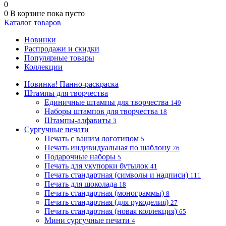
0
0
В корзине
пока пусто
Каталог товаров
Новинки
Распродажи и скидки
Популярные товары
Коллекции
Новинка! Панно-раскраска
Штампы для творчества
Единичные штампы для творчества
149
Наборы штампов для творчества
18
Штампы-алфавиты
3
Сургучные печати
Печать с вашим логотипом
5
Печать индивидуальная по шаблону
76
Подарочные наборы
5
Печать для укупорки бутылок
41
Печать стандартная (символы и надписи)
111
Печать для шоколада
18
Печать стандартная (монограммы)
8
Печать стандартная (для рукоделия)
27
Печать стандартная (новая коллекция)
65
Мини сургучные печати
4