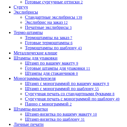
Готовые сургучные оттиски
2
Сургуч
Экслибрисы
Стандартные экслибрисы
139
Экслибрис на заказ
12
Печатные экслибрисы
3
Термо-штампы
Термоштампы на заказ
7
Готовые термоштампы
6
Термоштампы по шаблону
43
Металлические клише
Штампы для упаковки
Штамп по вашему макету
9
Готовые штампы для упаковки
11
Штампы для стаканчиков
0
Монограммы/вензеля
Штамп с монограммой по вашему макету
9
Штамп с монограммой по шаблону
55
Сургучная печать со стандартными буквами
8
Сургучная печать с монограммой по шаблону
49
Панно с монограммой
2
Штампы-визитки
Штамп-визитка по вашему макету
10
Штамп-визитка по шаблону
31
Личные печати