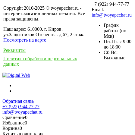
+7 (922) 944-77-77
Copyright 2010-2025 © tvoyapechat.ru -
Email:
интернет-магазин личных печатей. Все
info@tvoyapechat.ru
права защищены.
График
Наш адрес: 610000, г. Киров,
работы (по
ул.Защитников Отечества. д.67, 2 этаж.
Мск)
Посмотреть на карте
Пн-Пт: с 9:00
до 18:00
Реквизиты
Сб-Вс:
Выходные
Политика обработки персональных
данных
Обратная связь
+7 (922) 944 77 77
info@tvoyapechat.ru
Сравнение
0
Избранное
0
Корзина
0
Купить в один клик