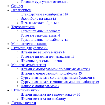
Готовые сургучные оттиски
2
Сургуч
Экслибрисы
Стандартные экслибрисы
139
Экслибрис на заказ
12
Печатные экслибрисы
3
Термо-штампы
Термоштампы на заказ
7
Готовые термоштампы
6
Термоштампы по шаблону
43
Металлические клише
Штампы для упаковки
Штамп по вашему макету
9
Готовые штампы для упаковки
11
Штампы для стаканчиков
0
Монограммы/вензеля
Штамп с монограммой по вашему макету
9
Штамп с монограммой по шаблону
55
Сургучная печать со стандартными буквами
8
Сургучная печать с монограммой по шаблону
49
Панно с монограммой
2
Штампы-визитки
Штамп-визитка по вашему макету
10
Штамп-визитка по шаблону
31
Личные печати