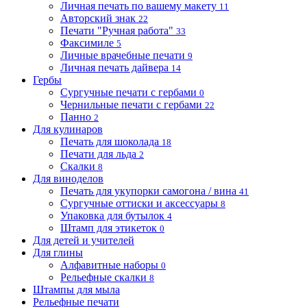
Личная печать по вашему макету
11
Авторский знак
22
Печати "Ручная работа"
33
Факсимиле
5
Личные врачебные печати
9
Личная печать дайвера
14
Гербы
Сургучные печати с гербами
0
Чернильные печати с гербами
22
Панно
2
Для кулинаров
Печать для шоколада
18
Печати для льда
2
Скалки
8
Для виноделов
Печать для укупорки самогона / вина
41
Сургучные оттиски и аксессуары
8
Упаковка для бутылок
4
Штамп для этикеток
0
Для детей и учителей
Для глины
Алфавитные наборы
0
Рельефные скалки
8
Штампы для мыла
Рельефные печати