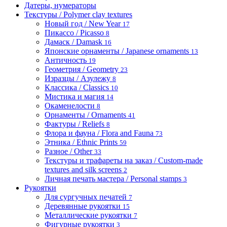
Датеры, нумераторы
Текстуры / Polymer clay textures
Новый год / New Year
17
Пикассо / Picasso
8
Дамаск / Damask
16
Японские орнаменты / Japanese ornaments
13
Античность
19
Геометрия / Geometry
23
Изразцы / Азулежу
8
Классика / Classics
10
Мистика и магия
14
Окаменелости
8
Орнаменты / Ornaments
41
Фактуры / Reliefs
8
Флора и фауна / Flora and Fauna
73
Этника / Ethnic Prints
59
Разное / Other
33
Текстуры и трафареты на заказ / Custom-made
textures and silk screens
2
Личная печать мастера / Personal stamps
3
Рукоятки
Для сургучных печатей
7
Деревянные рукоятки
15
Металлические рукоятки
7
Фигурные рукоятки
3