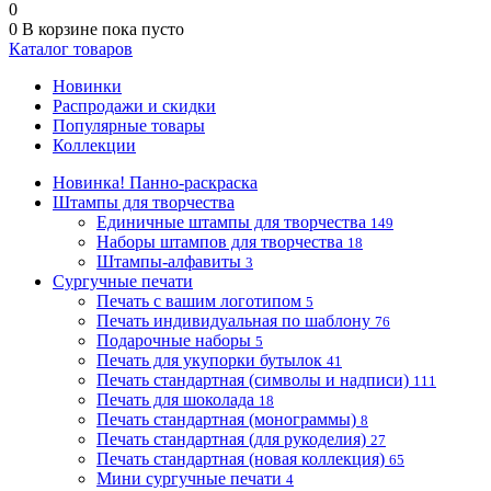
0
0
В корзине
пока пусто
Каталог товаров
Новинки
Распродажи и скидки
Популярные товары
Коллекции
Новинка! Панно-раскраска
Штампы для творчества
Единичные штампы для творчества
149
Наборы штампов для творчества
18
Штампы-алфавиты
3
Сургучные печати
Печать с вашим логотипом
5
Печать индивидуальная по шаблону
76
Подарочные наборы
5
Печать для укупорки бутылок
41
Печать стандартная (символы и надписи)
111
Печать для шоколада
18
Печать стандартная (монограммы)
8
Печать стандартная (для рукоделия)
27
Печать стандартная (новая коллекция)
65
Мини сургучные печати
4