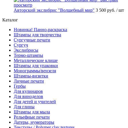
просмотр
Авторский экслибрис "Волшебный мир"
3 500 руб.
/ шт
Каталог
Новинка! Панно-раскраска
Штампы для творчества
Сургучные печати
Сургуч
Экслибрисы
Термо-штампы
Металлические клише
Штампы для упаковки
Монограммы/вензеля
Штампы-визитки
Личные печати
Гербы
Для кулинаров
Для виноделов
Для детей и учителей
Для глины
Штампы для мыла
Рельефные печати
Датеры, нумераторы
Текстуры / Polymer clay textures