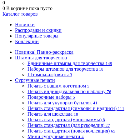
0
0
В корзине
пока пусто
Каталог товаров
Новинки
Распродажи и скидки
Популярные товары
Коллекции
Новинка! Панно-раскраска
Штампы для творчества
Единичные штампы для творчества
149
Наборы штампов для творчества
18
Штампы-алфавиты
3
Сургучные печати
Печать с вашим логотипом
5
Печать индивидуальная по шаблону
76
Подарочные наборы
5
Печать для укупорки бутылок
41
Печать стандартная (символы и надписи)
111
Печать для шоколада
18
Печать стандартная (монограммы)
8
Печать стандартная (для рукоделия)
27
Печать стандартная (новая коллекция)
65
Мини сургучные печати
4