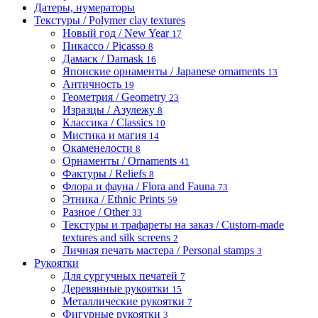
Датеры, нумераторы
Текстуры / Polymer clay textures
Новый год / New Year
17
Пикассо / Picasso
8
Дамаск / Damask
16
Японские орнаменты / Japanese ornaments
13
Античность
19
Геометрия / Geometry
23
Изразцы / Азулежу
8
Классика / Classics
10
Мистика и магия
14
Окаменелости
8
Орнаменты / Ornaments
41
Фактуры / Reliefs
8
Флора и фауна / Flora and Fauna
73
Этника / Ethnic Prints
59
Разное / Other
33
Текстуры и трафареты на заказ / Custom-made
textures and silk screens
2
Личная печать мастера / Personal stamps
3
Рукоятки
Для сургучных печатей
7
Деревянные рукоятки
15
Металлические рукоятки
7
Фигурные рукоятки
3