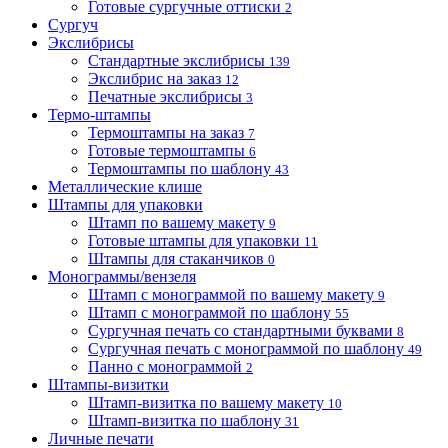
Готовые сургучные оттиски
2
Сургуч
Экслибрисы
Стандартные экслибрисы
139
Экслибрис на заказ
12
Печатные экслибрисы
3
Термо-штампы
Термоштампы на заказ
7
Готовые термоштампы
6
Термоштампы по шаблону
43
Металлические клише
Штампы для упаковки
Штамп по вашему макету
9
Готовые штампы для упаковки
11
Штампы для стаканчиков
0
Монограммы/вензеля
Штамп с монограммой по вашему макету
9
Штамп с монограммой по шаблону
55
Сургучная печать со стандартными буквами
8
Сургучная печать с монограммой по шаблону
49
Панно с монограммой
2
Штампы-визитки
Штамп-визитка по вашему макету
10
Штамп-визитка по шаблону
31
Личные печати