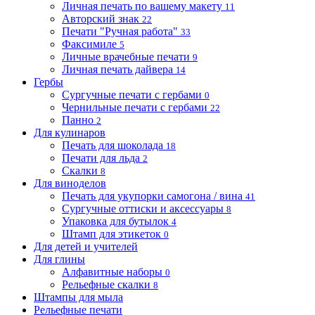
Личная печать по вашему макету
11
Авторский знак
22
Печати "Ручная работа"
33
Факсимиле
5
Личные врачебные печати
9
Личная печать дайвера
14
Гербы
Сургучные печати с гербами
0
Чернильные печати с гербами
22
Панно
2
Для кулинаров
Печать для шоколада
18
Печати для льда
2
Скалки
8
Для виноделов
Печать для укупорки самогона / вина
41
Сургучные оттиски и аксессуары
8
Упаковка для бутылок
4
Штамп для этикеток
0
Для детей и учителей
Для глины
Алфавитные наборы
0
Рельефные скалки
8
Штампы для мыла
Рельефные печати