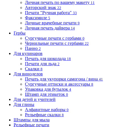
Личная печать по вашему макету
11
Авторский знак
22
Печати "Ручная работа"
33
Факсимиле
5
Личные врачебные печати
9
Личная печать дайвера
14
Гербы
Сургучные печати с гербами
0
Чернильные печати с гербами
22
Панно
2
Для кулинаров
Печать для шоколада
18
Печати для льда
2
Скалки
8
Для виноделов
Печать для укупорки самогона / вина
41
Сургучные оттиски и аксессуары
8
Упаковка для бутылок
4
Штамп для этикеток
0
Для детей и учителей
Для глины
Алфавитные наборы
0
Рельефные скалки
8
Штампы для мыла
Рельефные печати