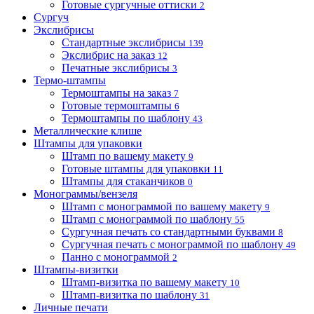
Готовые сургучные оттиски
2
Сургуч
Экслибрисы
Стандартные экслибрисы
139
Экслибрис на заказ
12
Печатные экслибрисы
3
Термо-штампы
Термоштампы на заказ
7
Готовые термоштампы
6
Термоштампы по шаблону
43
Металлические клише
Штампы для упаковки
Штамп по вашему макету
9
Готовые штампы для упаковки
11
Штампы для стаканчиков
0
Монограммы/вензеля
Штамп с монограммой по вашему макету
9
Штамп с монограммой по шаблону
55
Сургучная печать со стандартными буквами
8
Сургучная печать с монограммой по шаблону
49
Панно с монограммой
2
Штампы-визитки
Штамп-визитка по вашему макету
10
Штамп-визитка по шаблону
31
Личные печати