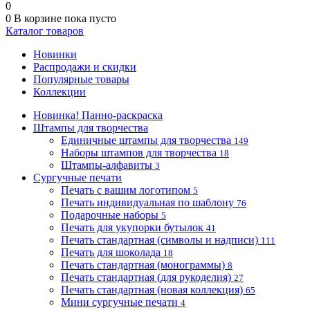
0
0
В корзине
пока пусто
Каталог товаров
Новинки
Распродажи и скидки
Популярные товары
Коллекции
Новинка! Панно-раскраска
Штампы для творчества
Единичные штампы для творчества
149
Наборы штампов для творчества
18
Штампы-алфавиты
3
Сургучные печати
Печать с вашим логотипом
5
Печать индивидуальная по шаблону
76
Подарочные наборы
5
Печать для укупорки бутылок
41
Печать стандартная (символы и надписи)
111
Печать для шоколада
18
Печать стандартная (монограммы)
8
Печать стандартная (для рукоделия)
27
Печать стандартная (новая коллекция)
65
Мини сургучные печати
4