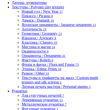
Датеры, нумераторы
Текстуры / Polymer clay textures
Новый год / New Year
17
Пикассо / Picasso
8
Дамаск / Damask
16
Японские орнаменты / Japanese ornaments
13
Античность
19
Геометрия / Geometry
23
Изразцы / Азулежу
8
Классика / Classics
10
Мистика и магия
14
Окаменелости
8
Орнаменты / Ornaments
41
Фактуры / Reliefs
8
Флора и фауна / Flora and Fauna
73
Этника / Ethnic Prints
59
Разное / Other
33
Текстуры и трафареты на заказ / Custom-made
textures and silk screens
2
Личная печать мастера / Personal stamps
3
Рукоятки
Для сургучных печатей
7
Деревянные рукоятки
15
Металлические рукоятки
7
Фигурные рукоятки
3