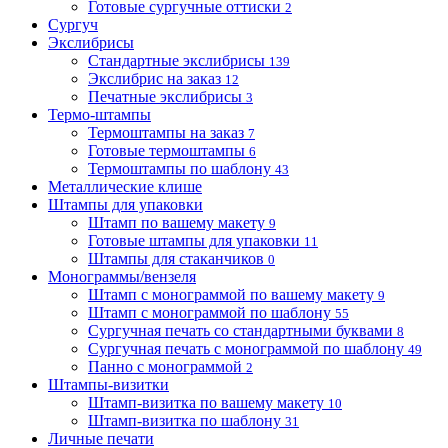
Готовые сургучные оттиски
2
Сургуч
Экслибрисы
Стандартные экслибрисы
139
Экслибрис на заказ
12
Печатные экслибрисы
3
Термо-штампы
Термоштампы на заказ
7
Готовые термоштампы
6
Термоштампы по шаблону
43
Металлические клише
Штампы для упаковки
Штамп по вашему макету
9
Готовые штампы для упаковки
11
Штампы для стаканчиков
0
Монограммы/вензеля
Штамп с монограммой по вашему макету
9
Штамп с монограммой по шаблону
55
Сургучная печать со стандартными буквами
8
Сургучная печать с монограммой по шаблону
49
Панно с монограммой
2
Штампы-визитки
Штамп-визитка по вашему макету
10
Штамп-визитка по шаблону
31
Личные печати