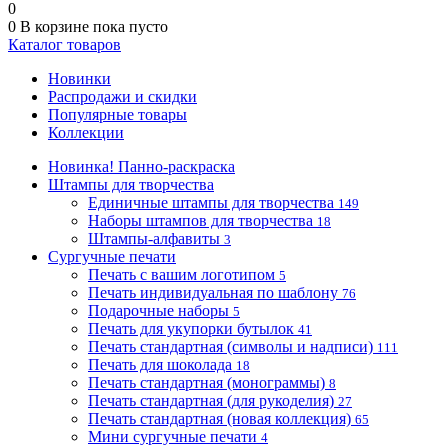
0
0
В корзине
пока пусто
Каталог товаров
Новинки
Распродажи и скидки
Популярные товары
Коллекции
Новинка! Панно-раскраска
Штампы для творчества
Единичные штампы для творчества
149
Наборы штампов для творчества
18
Штампы-алфавиты
3
Сургучные печати
Печать с вашим логотипом
5
Печать индивидуальная по шаблону
76
Подарочные наборы
5
Печать для укупорки бутылок
41
Печать стандартная (символы и надписи)
111
Печать для шоколада
18
Печать стандартная (монограммы)
8
Печать стандартная (для рукоделия)
27
Печать стандартная (новая коллекция)
65
Мини сургучные печати
4