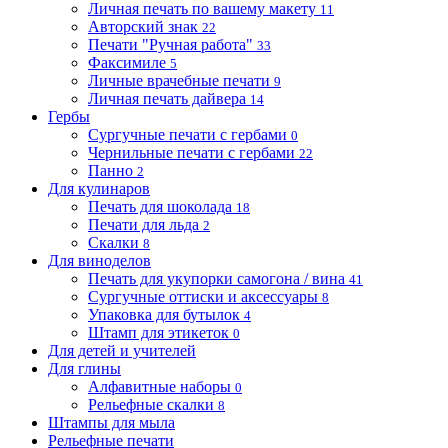
Личная печать по вашему макету
11
Авторский знак
22
Печати "Ручная работа"
33
Факсимиле
5
Личные врачебные печати
9
Личная печать дайвера
14
Гербы
Сургучные печати с гербами
0
Чернильные печати с гербами
22
Панно
2
Для кулинаров
Печать для шоколада
18
Печати для льда
2
Скалки
8
Для виноделов
Печать для укупорки самогона / вина
41
Сургучные оттиски и аксессуары
8
Упаковка для бутылок
4
Штамп для этикеток
0
Для детей и учителей
Для глины
Алфавитные наборы
0
Рельефные скалки
8
Штампы для мыла
Рельефные печати