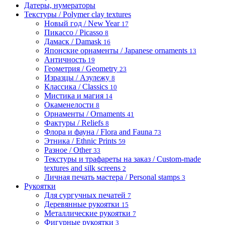
Датеры, нумераторы
Текстуры / Polymer clay textures
Новый год / New Year
17
Пикассо / Picasso
8
Дамаск / Damask
16
Японские орнаменты / Japanese ornaments
13
Античность
19
Геометрия / Geometry
23
Изразцы / Азулежу
8
Классика / Classics
10
Мистика и магия
14
Окаменелости
8
Орнаменты / Ornaments
41
Фактуры / Reliefs
8
Флора и фауна / Flora and Fauna
73
Этника / Ethnic Prints
59
Разное / Other
33
Текстуры и трафареты на заказ / Custom-made
textures and silk screens
2
Личная печать мастера / Personal stamps
3
Рукоятки
Для сургучных печатей
7
Деревянные рукоятки
15
Металлические рукоятки
7
Фигурные рукоятки
3