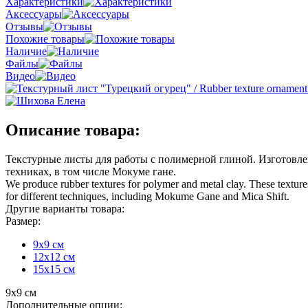
Характеристики
Аксессуары
Отзывы
Похожие товары
Наличие
Файлы
Видео
Описание товара:
Текстурные листы для работы с полимерной глиной. Изготовлен
техниках, в том числе Мокуме гане.
We produce rubber textures for polymer and metal clay. These textures
for different techniques, including Mokume Gane and Mica Shift.
Другие варианты товара:
Размер:
9х9 см
12х12 см
15х15 см
9х9 см
Дополнительные опции: