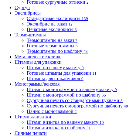
Готовые сургучные оттиски
2
Сургуч
Экслибрисы
Стандартные экслибрисы
139
Экслибрис на заказ
12
Печатные экслибрисы
3
Термо-штампы
Термоштампы на заказ
7
Готовые термоштампы
6
Термоштампы по шаблону
43
Металлические клише
Штампы для упаковки
Штамп по вашему макету
9
Готовые штампы для упаковки
11
Штампы для стаканчиков
0
Монограммы/вензеля
Штамп с монограммой по вашему макету
9
Штамп с монограммой по шаблону
55
Сургучная печать со стандартными буквами
8
Сургучная печать с монограммой по шаблону
49
Панно с монограммой
2
Штампы-визитки
Штамп-визитка по вашему макету
10
Штамп-визитка по шаблону
31
Личные печати