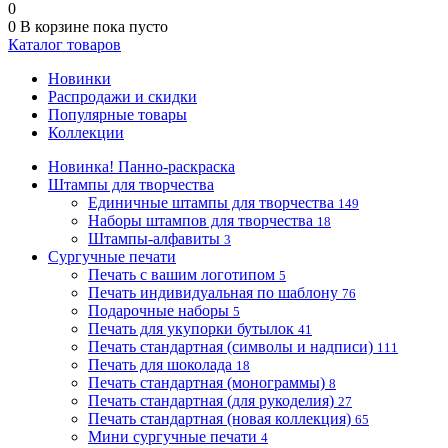
0
0
В корзине
пока пусто
Каталог товаров
Новинки
Распродажи и скидки
Популярные товары
Коллекции
Новинка! Панно-раскраска
Штампы для творчества
Единичные штампы для творчества
149
Наборы штампов для творчества
18
Штампы-алфавиты
3
Сургучные печати
Печать с вашим логотипом
5
Печать индивидуальная по шаблону
76
Подарочные наборы
5
Печать для укупорки бутылок
41
Печать стандартная (символы и надписи)
111
Печать для шоколада
18
Печать стандартная (монограммы)
8
Печать стандартная (для рукоделия)
27
Печать стандартная (новая коллекция)
65
Мини сургучные печати
4