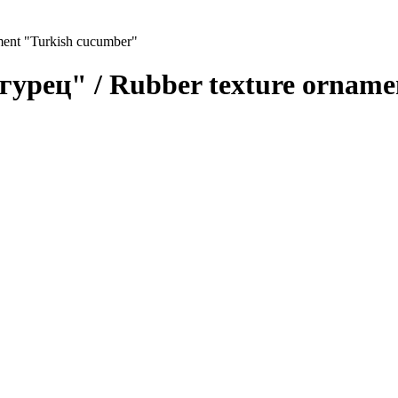
ent "Turkish cucumber"
урец" / Rubber texture orname