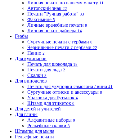
Личная печать по вашему макету
11
Авторский знак
22
Печати "Ручная работа"
33
Факсимиле
5
Личные врачебные печати
9
Личная печать дайвера
14
Гербы
Сургучные печати с гербами
0
Чернильные печати с гербами
22
Панно
2
Для кулинаров
Печать для шоколада
18
Печати для льда
2
Скалки
8
Для виноделов
Печать для укупорки самогона / вина
41
Сургучные оттиски и аксессуары
8
Упаковка для бутылок
4
Штамп для этикеток
0
Для детей и учителей
Для глины
Алфавитные наборы
0
Рельефные скалки
8
Штампы для мыла
Рельефные печати