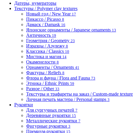
Датеры, нумераторы
Текстуры / Polymer clay textures
Новый год / New Year
17
Пикассо / Picasso
8
Дамаск / Damask
16
Японские орнаменты / Japanese ornaments
13
Античность
19
Геометрия / Geometry
23
Изразцы / Азулежу
8
Классика / Classics
10
Мистика и магия
14
Окаменелости
8
Орнаменты / Ornaments
41
Фактуры / Reliefs
8
Флора и фауна / Flora and Fauna
73
Этника / Ethnic Prints
59
Разное / Other
33
Текстуры и трафареты на заказ / Custom-made textures 
Личная печать мастера / Personal stamps
3
Рукоятки
Для сургучных печатей
7
Деревянные рукоятки
15
Металлические рукоятки
7
Фигурные рукоятки
3
Премиум-рукоятки
15