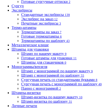
Готовые сургучные оттиски
2
Сургуч
Экслибрисы
Стандартные экслибрисы
139
Экслибрис на заказ
12
Печатные экслибрисы
3
Термо-штампы
Термоштампы на заказ
7
Готовые термоштампы
6
Термоштампы по шаблону
43
Металлические клише
Штампы для упаковки
Штамп по вашему макету
9
Готовые штампы для упаковки
11
Штампы для стаканчиков
0
Монограммы/вензеля
Штамп с монограммой по вашему макету
9
Штамп с монограммой по шаблону
55
Сургучная печать со стандартными буквами
8
Сургучная печать с монограммой по шаблону
49
Панно с монограммой
2
Штампы-визитки
Штамп-визитка по вашему макету
10
Штамп-визитка по шаблону
31
Личные печати