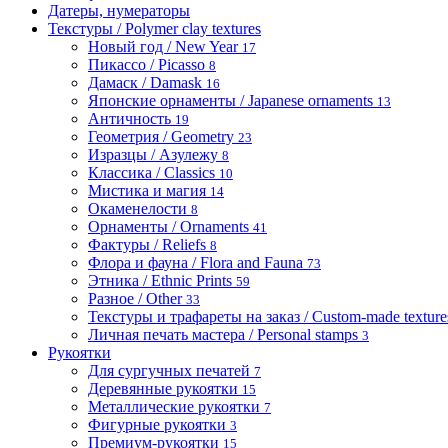
Датеры, нумераторы
Текстуры / Polymer clay textures
Новый год / New Year
17
Пикассо / Picasso
8
Дамаск / Damask
16
Японские орнаменты / Japanese ornaments
13
Античность
19
Геометрия / Geometry
23
Изразцы / Азулежу
8
Классика / Classics
10
Мистика и магия
14
Окаменелости
8
Орнаменты / Ornaments
41
Фактуры / Reliefs
8
Флора и фауна / Flora and Fauna
73
Этника / Ethnic Prints
59
Разное / Other
33
Текстуры и трафареты на заказ / Custom-made textures 
Личная печать мастера / Personal stamps
3
Рукоятки
Для сургучных печатей
7
Деревянные рукоятки
15
Металлические рукоятки
7
Фигурные рукоятки
3
Премиум-рукоятки
15