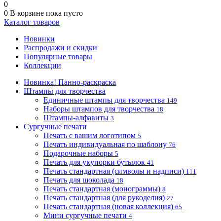
0
0
В корзине
пока пусто
Каталог товаров
Новинки
Распродажи и скидки
Популярные товары
Коллекции
Новинка! Панно-раскраска
Штампы для творчества
Единичные штампы для творчества
149
Наборы штампов для творчества
18
Штампы-алфавиты
3
Сургучные печати
Печать с вашим логотипом
5
Печать индивидуальная по шаблону
76
Подарочные наборы
5
Печать для укупорки бутылок
41
Печать стандартная (символы и надписи)
111
Печать для шоколада
18
Печать стандартная (монограммы)
8
Печать стандартная (для рукоделия)
27
Печать стандартная (новая коллекция)
65
Мини сургучные печати
4