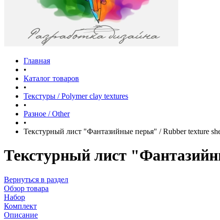
Главная
•
Каталог товаров
•
Текстуры / Polymer clay textures
•
Разное / Other
•
Текстурный лист "Фантазийные перья" / Rubber texture shee
Текстурный лист "Фантазийные 
Вернуться в раздел
Обзор товара
Набор
Комплект
Описание