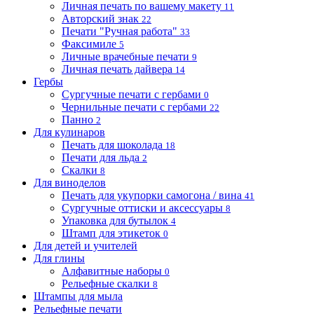
Личная печать по вашему макету
11
Авторский знак
22
Печати "Ручная работа"
33
Факсимиле
5
Личные врачебные печати
9
Личная печать дайвера
14
Гербы
Сургучные печати с гербами
0
Чернильные печати с гербами
22
Панно
2
Для кулинаров
Печать для шоколада
18
Печати для льда
2
Скалки
8
Для виноделов
Печать для укупорки самогона / вина
41
Сургучные оттиски и аксессуары
8
Упаковка для бутылок
4
Штамп для этикеток
0
Для детей и учителей
Для глины
Алфавитные наборы
0
Рельефные скалки
8
Штампы для мыла
Рельефные печати