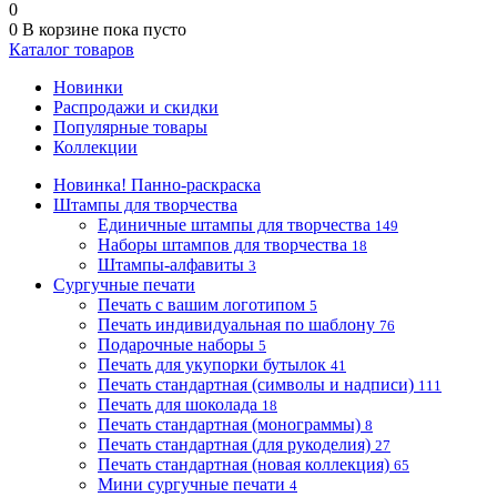
0
0
В корзине
пока пусто
Каталог товаров
Новинки
Распродажи и скидки
Популярные товары
Коллекции
Новинка! Панно-раскраска
Штампы для творчества
Единичные штампы для творчества
149
Наборы штампов для творчества
18
Штампы-алфавиты
3
Сургучные печати
Печать с вашим логотипом
5
Печать индивидуальная по шаблону
76
Подарочные наборы
5
Печать для укупорки бутылок
41
Печать стандартная (символы и надписи)
111
Печать для шоколада
18
Печать стандартная (монограммы)
8
Печать стандартная (для рукоделия)
27
Печать стандартная (новая коллекция)
65
Мини сургучные печати
4