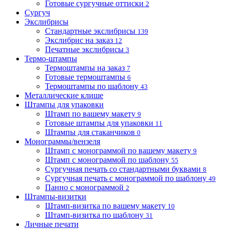
Готовые сургучные оттиски
2
Сургуч
Экслибрисы
Стандартные экслибрисы
139
Экслибрис на заказ
12
Печатные экслибрисы
3
Термо-штампы
Термоштампы на заказ
7
Готовые термоштампы
6
Термоштампы по шаблону
43
Металлические клише
Штампы для упаковки
Штамп по вашему макету
9
Готовые штампы для упаковки
11
Штампы для стаканчиков
0
Монограммы/вензеля
Штамп с монограммой по вашему макету
9
Штамп с монограммой по шаблону
55
Сургучная печать со стандартными буквами
8
Сургучная печать с монограммой по шаблону
49
Панно с монограммой
2
Штампы-визитки
Штамп-визитка по вашему макету
10
Штамп-визитка по шаблону
31
Личные печати