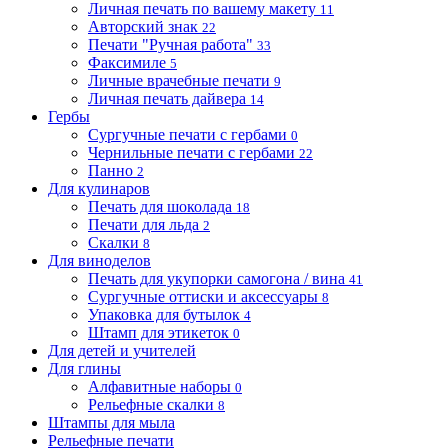
Личная печать по вашему макету
11
Авторский знак
22
Печати "Ручная работа"
33
Факсимиле
5
Личные врачебные печати
9
Личная печать дайвера
14
Гербы
Сургучные печати с гербами
0
Чернильные печати с гербами
22
Панно
2
Для кулинаров
Печать для шоколада
18
Печати для льда
2
Скалки
8
Для виноделов
Печать для укупорки самогона / вина
41
Сургучные оттиски и аксессуары
8
Упаковка для бутылок
4
Штамп для этикеток
0
Для детей и учителей
Для глины
Алфавитные наборы
0
Рельефные скалки
8
Штампы для мыла
Рельефные печати