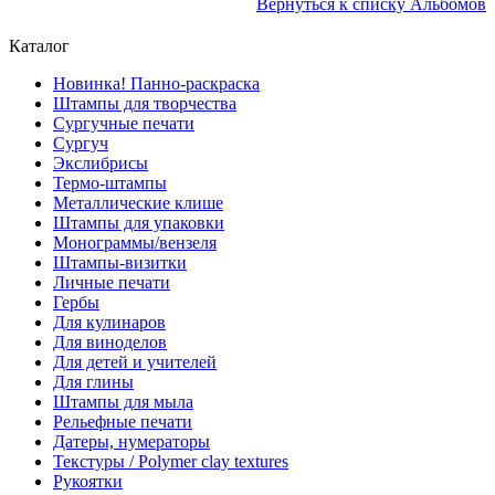
Вернуться к списку Альбомов
Каталог
Новинка! Панно-раскраска
Штампы для творчества
Сургучные печати
Сургуч
Экслибрисы
Термо-штампы
Металлические клише
Штампы для упаковки
Монограммы/вензеля
Штампы-визитки
Личные печати
Гербы
Для кулинаров
Для виноделов
Для детей и учителей
Для глины
Штампы для мыла
Рельефные печати
Датеры, нумераторы
Текстуры / Polymer clay textures
Рукоятки