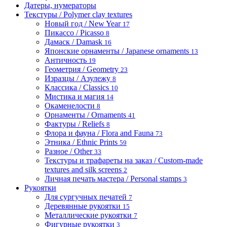
Датеры, нумераторы
Текстуры / Polymer clay textures
Новый год / New Year
17
Пикассо / Picasso
8
Дамаск / Damask
16
Японские орнаменты / Japanese ornaments
13
Античность
19
Геометрия / Geometry
23
Изразцы / Азулежу
8
Классика / Classics
10
Мистика и магия
14
Окаменелости
8
Орнаменты / Ornaments
41
Фактуры / Reliefs
8
Флора и фауна / Flora and Fauna
73
Этника / Ethnic Prints
59
Разное / Other
33
Текстуры и трафареты на заказ / Custom-made
textures and silk screens
2
Личная печать мастера / Personal stamps
3
Рукоятки
Для сургучных печатей
7
Деревянные рукоятки
15
Металлические рукоятки
7
Фигурные рукоятки
3