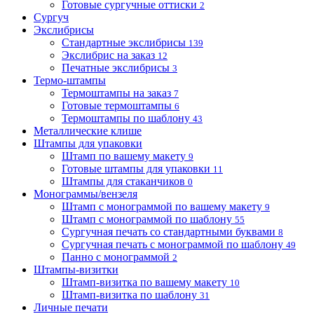
Готовые сургучные оттиски
2
Сургуч
Экслибрисы
Стандартные экслибрисы
139
Экслибрис на заказ
12
Печатные экслибрисы
3
Термо-штампы
Термоштампы на заказ
7
Готовые термоштампы
6
Термоштампы по шаблону
43
Металлические клише
Штампы для упаковки
Штамп по вашему макету
9
Готовые штампы для упаковки
11
Штампы для стаканчиков
0
Монограммы/вензеля
Штамп с монограммой по вашему макету
9
Штамп с монограммой по шаблону
55
Сургучная печать со стандартными буквами
8
Сургучная печать с монограммой по шаблону
49
Панно с монограммой
2
Штампы-визитки
Штамп-визитка по вашему макету
10
Штамп-визитка по шаблону
31
Личные печати