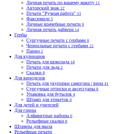
Личная печать по вашему макету
11
Авторский знак
22
Печати "Ручная работа"
33
Факсимиле
5
Личные врачебные печати
9
Личная печать дайвера
14
Гербы
Сургучные печати с гербами
0
Чернильные печати с гербами
22
Панно
2
Для кулинаров
Печать для шоколада
18
Печати для льда
2
Скалки
8
Для виноделов
Печать для укупорки самогона / вина
41
Сургучные оттиски и аксессуары
8
Упаковка для бутылок
4
Штамп для этикеток
0
Для детей и учителей
Для глины
Алфавитные наборы
0
Рельефные скалки
8
Штампы для мыла
Рельефные печати