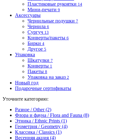
Пластиковые рукоятки
14
Мини-печати
9
Аксессуары
Чернильные подушки
7
Чернила
6
Сургуч
13
Конверты/пакеты
6
Бирки
4
Другое
5
Упаковка
Шкатулки
7
Конверты
1
Пакеты
8
Упаковка на заказ
2
Новый год
Подарочные сертификаты
Уточните категорию:
Разное / Other (2)
Флора и фауна / Flora and Fauna (8)
Этника / Ethnic Prints (1)
Геометрия / Geometry (4)
Классика / Classics (1)
Весенняя акция (4)