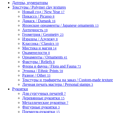
Датеры, нумераторы
Текстуры / Polymer clay textures
Новый год / New Year
17
Пикассо / Picasso
8
Дамаск / Damask
16
Японские орнаменты / Japanese ornaments
13
Античность
19
Геометрия / Geometry
23
Изразцы / Азулежу
8
Классика / Classics
10
Мистика и магия
14
Окаменелости
8
Орнаменты / Ornaments
41
Фактуры / Reliefs
8
Флора и фауна / Flora and Fauna
73
Этника / Ethnic Prints
59
Разное / Other
33
Текстуры и трафареты на заказ / Custom-made textures 
Личная печать мастера / Personal stamps
3
Рукоятки
Для сургучных печатей
7
Деревянные рукоятки
15
Металлические рукоятки
7
Фигурные рукоятки
3
Премиум-рукоятки
15