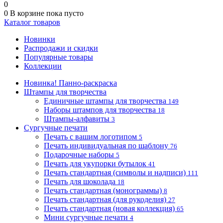
0
0
В корзине
пока пусто
Каталог товаров
Новинки
Распродажи и скидки
Популярные товары
Коллекции
Новинка! Панно-раскраска
Штампы для творчества
Единичные штампы для творчества
149
Наборы штампов для творчества
18
Штампы-алфавиты
3
Сургучные печати
Печать с вашим логотипом
5
Печать индивидуальная по шаблону
76
Подарочные наборы
5
Печать для укупорки бутылок
41
Печать стандартная (символы и надписи)
111
Печать для шоколада
18
Печать стандартная (монограммы)
8
Печать стандартная (для рукоделия)
27
Печать стандартная (новая коллекция)
65
Мини сургучные печати
4