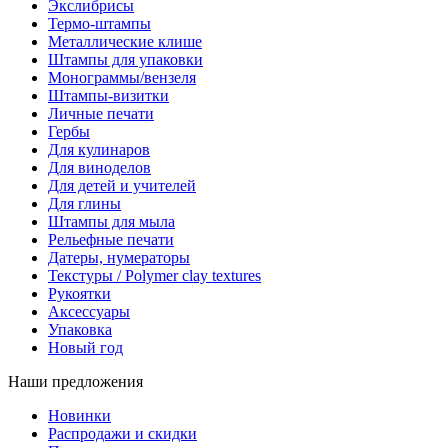
Экслибрисы
Термо-штампы
Металлические клише
Штампы для упаковки
Монограммы/вензеля
Штампы-визитки
Личные печати
Гербы
Для кулинаров
Для виноделов
Для детей и учителей
Для глины
Штампы для мыла
Рельефные печати
Датеры, нумераторы
Текстуры / Polymer clay textures
Рукоятки
Аксессуары
Упаковка
Новый год
Наши предложения
Новинки
Распродажи и скидки