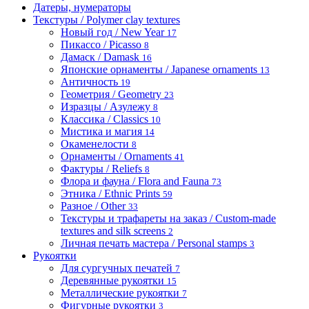
Датеры, нумераторы
Текстуры / Polymer clay textures
Новый год / New Year
17
Пикассо / Picasso
8
Дамаск / Damask
16
Японские орнаменты / Japanese ornaments
13
Античность
19
Геометрия / Geometry
23
Изразцы / Азулежу
8
Классика / Classics
10
Мистика и магия
14
Окаменелости
8
Орнаменты / Ornaments
41
Фактуры / Reliefs
8
Флора и фауна / Flora and Fauna
73
Этника / Ethnic Prints
59
Разное / Other
33
Текстуры и трафареты на заказ / Custom-made
textures and silk screens
2
Личная печать мастера / Personal stamps
3
Рукоятки
Для сургучных печатей
7
Деревянные рукоятки
15
Металлические рукоятки
7
Фигурные рукоятки
3