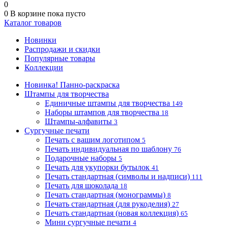
0
0
В корзине
пока пусто
Каталог товаров
Новинки
Распродажи и скидки
Популярные товары
Коллекции
Новинка! Панно-раскраска
Штампы для творчества
Единичные штампы для творчества
149
Наборы штампов для творчества
18
Штампы-алфавиты
3
Сургучные печати
Печать с вашим логотипом
5
Печать индивидуальная по шаблону
76
Подарочные наборы
5
Печать для укупорки бутылок
41
Печать стандартная (символы и надписи)
111
Печать для шоколада
18
Печать стандартная (монограммы)
8
Печать стандартная (для рукоделия)
27
Печать стандартная (новая коллекция)
65
Мини сургучные печати
4