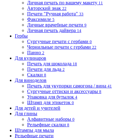
Личная печать по вашему макету
11
Авторский знак
22
Печати "Ручная работа"
33
Факсимиле
5
Личные врачебные печати
9
Личная печать дайвера
14
Гербы
Сургучные печати с гербами
0
Чернильные печати с гербами
22
Панно
2
Для кулинаров
Печать для шоколада
18
Печати для льда
2
Скалки
8
Для виноделов
Печать для укупорки самогона / вина
41
Сургучные оттиски и аксессуары
8
Упаковка для бутылок
4
Штамп для этикеток
0
Для детей и учителей
Для глины
Алфавитные наборы
0
Рельефные скалки
8
Штампы для мыла
Рельефные печати