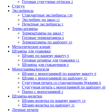
Готовые сургучные оттиски
2
Сургуч
Экслибрисы
Стандартные экслибрисы
139
Экслибрис на заказ
12
Печатные экслибрисы
3
Термо-штампы
Термоштампы на заказ
7
Готовые термоштампы
6
Термоштампы по шаблону
43
Металлические клише
Штампы для упаковки
Штамп по вашему макету
9
Готовые штампы для упаковки
11
Штампы для стаканчиков
0
Монограммы/вензеля
Штамп с монограммой по вашему макету
9
Штамп с монограммой по шаблону
55
Сургучная печать со стандартными буквами
8
Сургучная печать с монограммой по шаблону
49
Панно с монограммой
2
Штампы-визитки
Штамп-визитка по вашему макету
10
Штамп-визитка по шаблону
31
Личные печати