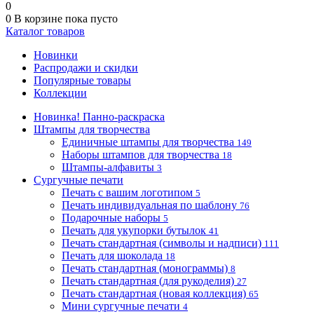
0
0
В корзине
пока пусто
Каталог товаров
Новинки
Распродажи и скидки
Популярные товары
Коллекции
Новинка! Панно-раскраска
Штампы для творчества
Единичные штампы для творчества
149
Наборы штампов для творчества
18
Штампы-алфавиты
3
Сургучные печати
Печать с вашим логотипом
5
Печать индивидуальная по шаблону
76
Подарочные наборы
5
Печать для укупорки бутылок
41
Печать стандартная (символы и надписи)
111
Печать для шоколада
18
Печать стандартная (монограммы)
8
Печать стандартная (для рукоделия)
27
Печать стандартная (новая коллекция)
65
Мини сургучные печати
4