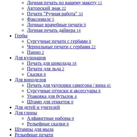
Личная печать по вашему макету
11
Авторский знак
22
Печати "Ручная работа"
33
Факсимиле
5
Личные врачебные печати
9
Личная печать дайвера
14
Гербы
Сургучные печати с гербами
0
Чернильные печати с гербами
22
Панно
2
Для кулинаров
Печать для шоколада
18
Печати для льда
2
Скалки
8
Для виноделов
Печать для укупорки самогона / вина
41
Сургучные оттиски и аксессуары
8
Упаковка для бутылок
4
Штамп для этикеток
0
Для детей и учителей
Для глины
Алфавитные наборы
0
Рельефные скалки
8
Штампы для мыла
Рельефные печати