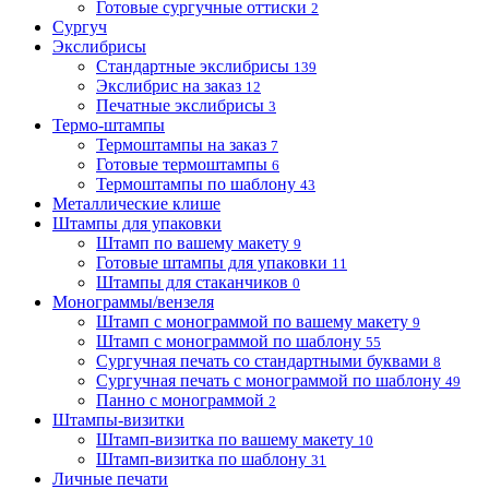
Готовые сургучные оттиски
2
Сургуч
Экслибрисы
Стандартные экслибрисы
139
Экслибрис на заказ
12
Печатные экслибрисы
3
Термо-штампы
Термоштампы на заказ
7
Готовые термоштампы
6
Термоштампы по шаблону
43
Металлические клише
Штампы для упаковки
Штамп по вашему макету
9
Готовые штампы для упаковки
11
Штампы для стаканчиков
0
Монограммы/вензеля
Штамп с монограммой по вашему макету
9
Штамп с монограммой по шаблону
55
Сургучная печать со стандартными буквами
8
Сургучная печать с монограммой по шаблону
49
Панно с монограммой
2
Штампы-визитки
Штамп-визитка по вашему макету
10
Штамп-визитка по шаблону
31
Личные печати