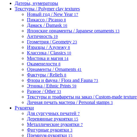
Датеры, нумераторы
Текстуры / Polymer clay textures
Новый год / New Year
17
Пикассо / Picasso
8
Дамаск / Damask
16
Японские орнаменты / Japanese ornaments
13
Античность
19
Геометрия / Geometry
23
Изразцы / Азулежу
8
Классика / Classics
10
Мистика и магия
14
Окаменелости
8
Орнаменты / Ornaments
41
Фактуры / Reliefs
8
Флора и фауна / Flora and Fauna
73
Этника / Ethnic Prints
59
Разное / Other
33
Текстуры и трафареты на заказ / Custom-made textures 
Личная печать мастера / Personal stamps
3
Рукоятки
Для сургучных печатей
7
Деревянные рукоятки
15
Металлические рукоятки
7
Фигурные рукоятки
3
Премиум-рукоятки
15