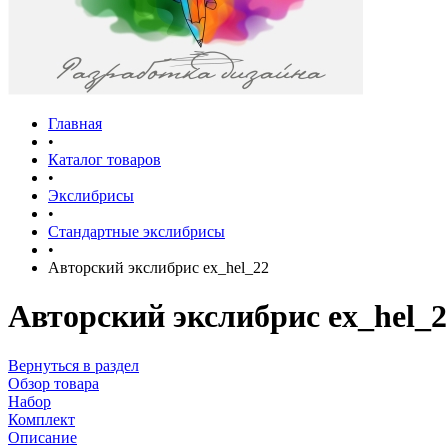
Главная
•
Каталог товаров
•
Экслибрисы
•
Стандартные экслибрисы
•
Авторский экслибрис ex_hel_22
Авторский экслибрис ex_hel_2
Вернуться в раздел
Обзор товара
Набор
Комплект
Описание