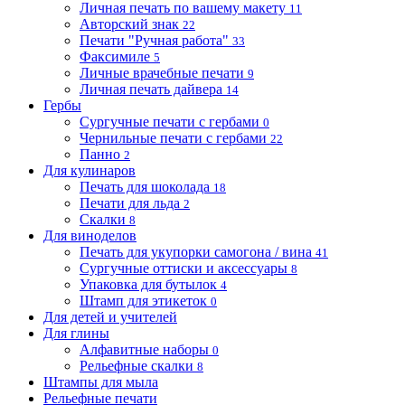
Личная печать по вашему макету
11
Авторский знак
22
Печати "Ручная работа"
33
Факсимиле
5
Личные врачебные печати
9
Личная печать дайвера
14
Гербы
Сургучные печати с гербами
0
Чернильные печати с гербами
22
Панно
2
Для кулинаров
Печать для шоколада
18
Печати для льда
2
Скалки
8
Для виноделов
Печать для укупорки самогона / вина
41
Сургучные оттиски и аксессуары
8
Упаковка для бутылок
4
Штамп для этикеток
0
Для детей и учителей
Для глины
Алфавитные наборы
0
Рельефные скалки
8
Штампы для мыла
Рельефные печати