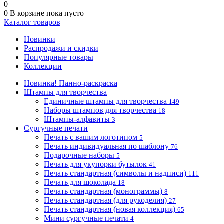
0
0
В корзине
пока пусто
Каталог товаров
Новинки
Распродажи и скидки
Популярные товары
Коллекции
Новинка! Панно-раскраска
Штампы для творчества
Единичные штампы для творчества
149
Наборы штампов для творчества
18
Штампы-алфавиты
3
Сургучные печати
Печать с вашим логотипом
5
Печать индивидуальная по шаблону
76
Подарочные наборы
5
Печать для укупорки бутылок
41
Печать стандартная (символы и надписи)
111
Печать для шоколада
18
Печать стандартная (монограммы)
8
Печать стандартная (для рукоделия)
27
Печать стандартная (новая коллекция)
65
Мини сургучные печати
4