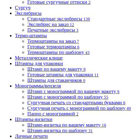
Готовые сургучные оттиски
2
Сургуч
Экслибрисы
Стандартные экслибрисы
139
Экслибрис на заказ
12
Печатные экслибрисы
3
Термо-штампы
Термоштампы на заказ
7
Готовые термоштампы
6
Термоштампы по шаблону
43
Металлические клише
Штампы для упаковки
Штамп по вашему макету
9
Готовые штампы для упаковки
11
Штампы для стаканчиков
0
Монограммы/вензеля
Штамп с монограммой по вашему макету
9
Штамп с монограммой по шаблону
55
Сургучная печать со стандартными буквами
8
Сургучная печать с монограммой по шаблону
49
Панно с монограммой
2
Штампы-визитки
Штамп-визитка по вашему макету
10
Штамп-визитка по шаблону
31
Личные печати