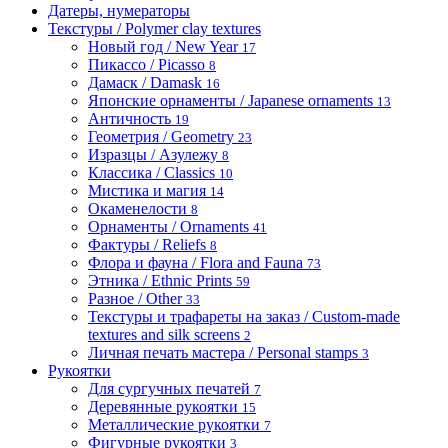
Датеры, нумераторы
Текстуры / Polymer clay textures
Новый год / New Year
17
Пикассо / Picasso
8
Дамаск / Damask
16
Японские орнаменты / Japanese ornaments
13
Античность
19
Геометрия / Geometry
23
Изразцы / Азулежу
8
Классика / Classics
10
Мистика и магия
14
Окаменелости
8
Орнаменты / Ornaments
41
Фактуры / Reliefs
8
Флора и фауна / Flora and Fauna
73
Этника / Ethnic Prints
59
Разное / Other
33
Текстуры и трафареты на заказ / Custom-made
textures and silk screens
2
Личная печать мастера / Personal stamps
3
Рукоятки
Для сургучных печатей
7
Деревянные рукоятки
15
Металлические рукоятки
7
Фигурные рукоятки
3