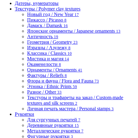
Датеры, нумераторы
Текстуры / Polymer clay textures
Новый год / New Year
17
Пикассо / Picasso
8
Дамаск / Damask
16
Японские орнаменты / Japanese ornaments
13
Античность
19
Геометрия / Geometry
23
Изразцы / Азулежу
8
Классика / Classics
10
Мистика и магия
14
Окаменелости
8
Орнаменты / Ornaments
41
Фактуры / Reliefs
8
Флора и фауна / Flora and Fauna
73
Этника / Ethnic Prints
59
Разное / Other
33
Текстуры и трафареты на заказ / Custom-made
textures and silk screens
2
Личная печать мастера / Personal stamps
3
Рукоятки
Для сургучных печатей
7
Деревянные рукоятки
15
Металлические рукоятки
7
Фигурные рукоятки
3