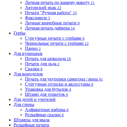
Личная печать по вашему макету
11
Авторский знак
22
Печати "Ручная работа"
33
Факсимиле
5
Личные врачебные печати
9
Личная печать дайвера
14
Гербы
Сургучные печати с гербами
0
Чернильные печати с гербами
22
Панно
2
Для кулинаров
Печать для шоколада
18
Печати для льда
2
Скалки
8
Для виноделов
Печать для укупорки самогона / вина
41
Сургучные оттиски и аксессуары
8
Упаковка для бутылок
4
Штамп для этикеток
0
Для детей и учителей
Для глины
Алфавитные наборы
0
Рельефные скалки
8
Штампы для мыла
Рельефные печати