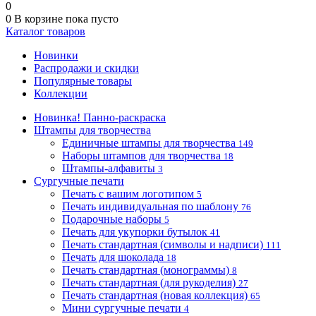
0
0
В корзине
пока пусто
Каталог товаров
Новинки
Распродажи и скидки
Популярные товары
Коллекции
Новинка! Панно-раскраска
Штампы для творчества
Единичные штампы для творчества
149
Наборы штампов для творчества
18
Штампы-алфавиты
3
Сургучные печати
Печать с вашим логотипом
5
Печать индивидуальная по шаблону
76
Подарочные наборы
5
Печать для укупорки бутылок
41
Печать стандартная (символы и надписи)
111
Печать для шоколада
18
Печать стандартная (монограммы)
8
Печать стандартная (для рукоделия)
27
Печать стандартная (новая коллекция)
65
Мини сургучные печати
4