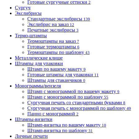
Готовые сургучные оттиски
2
Сургуч
Экслибрисы
Стандартные экслибрисы
139
Экслибрис на заказ
12
Печатные экслибрисы
3
Термо-штампы
Термоштампы на заказ
7
Готовые термоштампы
6
Термоштампы по шаблону
43
Металлические клише
Штампы для упаковки
Штамп по вашему макету
9
Готовые штампы для упаковки
11
Штампы для стаканчиков
0
Монограммы/вензеля
Штамп с монограммой по вашему макету
9
Штамп с монограммой по шаблону
55
Сургучная печать со стандартными буквами
8
Сургучная печать с монограммой по шаблону
49
Панно с монограммой
2
Штампы-визитки
Штамп-визитка по вашему макету
10
Штамп-визитка по шаблону
31
Личные печати