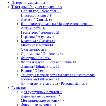
Датеры, нумераторы
Текстуры / Polymer clay textures
Новый год / New Year
17
Пикассо / Picasso
8
Дамаск / Damask
16
Японские орнаменты / Japanese ornaments
13
Античность
19
Геометрия / Geometry
23
Изразцы / Азулежу
8
Классика / Classics
10
Мистика и магия
14
Окаменелости
8
Орнаменты / Ornaments
41
Фактуры / Reliefs
8
Флора и фауна / Flora and Fauna
73
Этника / Ethnic Prints
59
Разное / Other
33
Текстуры и трафареты на заказ / Custom-made
textures and silk screens
2
Личная печать мастера / Personal stamps
3
Рукоятки
Для сургучных печатей
7
Деревянные рукоятки
15
Металлические рукоятки
7
Фигурные рукоятки
3