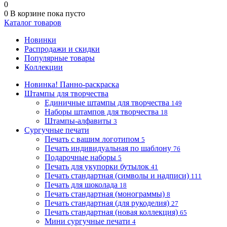
0
0
В корзине
пока пусто
Каталог товаров
Новинки
Распродажи и скидки
Популярные товары
Коллекции
Новинка! Панно-раскраска
Штампы для творчества
Единичные штампы для творчества
149
Наборы штампов для творчества
18
Штампы-алфавиты
3
Сургучные печати
Печать с вашим логотипом
5
Печать индивидуальная по шаблону
76
Подарочные наборы
5
Печать для укупорки бутылок
41
Печать стандартная (символы и надписи)
111
Печать для шоколада
18
Печать стандартная (монограммы)
8
Печать стандартная (для рукоделия)
27
Печать стандартная (новая коллекция)
65
Мини сургучные печати
4