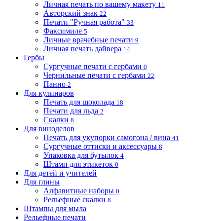
Личная печать по вашему макету
11
Авторский знак
22
Печати "Ручная работа"
33
Факсимиле
5
Личные врачебные печати
9
Личная печать дайвера
14
Гербы
Сургучные печати с гербами
0
Чернильные печати с гербами
22
Панно
2
Для кулинаров
Печать для шоколада
18
Печати для льда
2
Скалки
8
Для виноделов
Печать для укупорки самогона / вина
41
Сургучные оттиски и аксессуары
8
Упаковка для бутылок
4
Штамп для этикеток
0
Для детей и учителей
Для глины
Алфавитные наборы
0
Рельефные скалки
8
Штампы для мыла
Рельефные печати