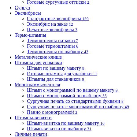
Готовые сургучные оттиски
2
Сургуч
Экслибрисы
Стандартные экслибрисы
139
Экслибрис на заказ
12
Печатные экслибрисы
3
Термо-штампы
Термоштампы на заказ
7
Готовые термоштампы
6
Термоштампы по шаблону
43
Металлические клише
Штампы для упаковки
Штамп по вашему макету
9
Готовые штампы для упаковки
11
Штампы для стаканчиков
0
Монограммы/вензеля
Штамп с монограммой по вашему макету
9
Штамп с монограммой по шаблону
55
Сургучная печать со стандартными буквами
8
Сургучная печать с монограммой по шаблону
49
Панно с монограммой
2
Штампы-визитки
Штамп-визитка по вашему макету
10
Штамп-визитка по шаблону
31
Личные печати