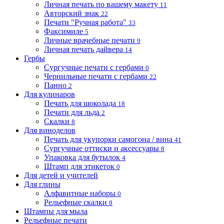
Личная печать по вашему макету
11
Авторский знак
22
Печати "Ручная работа"
33
Факсимиле
5
Личные врачебные печати
9
Личная печать дайвера
14
Гербы
Сургучные печати с гербами
0
Чернильные печати с гербами
22
Панно
2
Для кулинаров
Печать для шоколада
18
Печати для льда
2
Скалки
8
Для виноделов
Печать для укупорки самогона / вина
41
Сургучные оттиски и аксессуары
8
Упаковка для бутылок
4
Штамп для этикеток
0
Для детей и учителей
Для глины
Алфавитные наборы
0
Рельефные скалки
8
Штампы для мыла
Рельефные печати