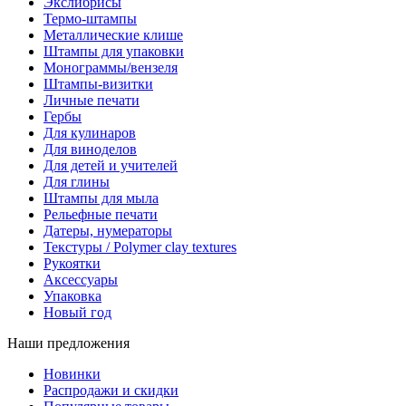
Экслибрисы
Термо-штампы
Металлические клише
Штампы для упаковки
Монограммы/вензеля
Штампы-визитки
Личные печати
Гербы
Для кулинаров
Для виноделов
Для детей и учителей
Для глины
Штампы для мыла
Рельефные печати
Датеры, нумераторы
Текстуры / Polymer clay textures
Рукоятки
Аксессуары
Упаковка
Новый год
Наши предложения
Новинки
Распродажи и скидки