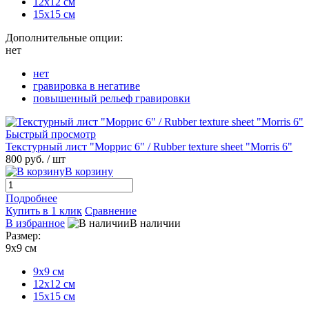
12х12 см
15х15 см
Дополнительные опции:
нет
нет
гравировка в негативе
повышенный рельеф гравировки
Быстрый просмотр
Текстурный лист "Моррис 6" / Rubber texture sheet "Morris 6"
800 руб.
/ шт
В корзину
Подробнее
Купить в 1 клик
Сравнение
В избранное
В наличии
Размер:
9х9 см
9х9 см
12х12 см
15х15 см