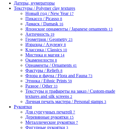
Датеры, нумераторы
Текстуры / Polymer clay textures
Новый год / New Year
17
Пикассо / Picasso
8
Дамаск / Damask
16
Японские орнаменты / Japanese ornaments
13
Античность
19
Геометрия / Geometry
23
Изразцы / Азулежу
8
Классика / Classics
10
Мистика и магия
14
Окаменелости
8
Орнаменты / Ornaments
41
Фактуры / Reliefs
8
Флора и фауна / Flora and Fauna
73
Этника / Ethnic Prints
59
Разное / Other
33
Текстуры и трафареты на заказ / Custom-made
textures and silk screens
2
Личная печать мастера / Personal stamps
3
Рукоятки
Для сургучных печатей
7
Деревянные рукоятки
15
Металлические рукоятки
7
Фигурные рукоятки
3