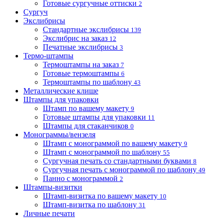
Готовые сургучные оттиски
2
Сургуч
Экслибрисы
Стандартные экслибрисы
139
Экслибрис на заказ
12
Печатные экслибрисы
3
Термо-штампы
Термоштампы на заказ
7
Готовые термоштампы
6
Термоштампы по шаблону
43
Металлические клише
Штампы для упаковки
Штамп по вашему макету
9
Готовые штампы для упаковки
11
Штампы для стаканчиков
0
Монограммы/вензеля
Штамп с монограммой по вашему макету
9
Штамп с монограммой по шаблону
55
Сургучная печать со стандартными буквами
8
Сургучная печать с монограммой по шаблону
49
Панно с монограммой
2
Штампы-визитки
Штамп-визитка по вашему макету
10
Штамп-визитка по шаблону
31
Личные печати