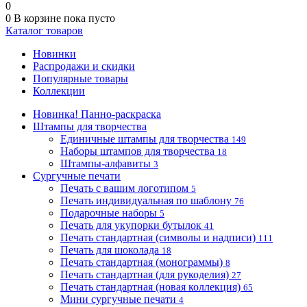
0
0
В корзине
пока пусто
Каталог товаров
Новинки
Распродажи и скидки
Популярные товары
Коллекции
Новинка! Панно-раскраска
Штампы для творчества
Единичные штампы для творчества
149
Наборы штампов для творчества
18
Штампы-алфавиты
3
Сургучные печати
Печать с вашим логотипом
5
Печать индивидуальная по шаблону
76
Подарочные наборы
5
Печать для укупорки бутылок
41
Печать стандартная (символы и надписи)
111
Печать для шоколада
18
Печать стандартная (монограммы)
8
Печать стандартная (для рукоделия)
27
Печать стандартная (новая коллекция)
65
Мини сургучные печати
4