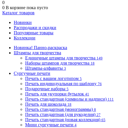
0
0
В корзине
пока пусто
Каталог товаров
Новинки
Распродажи и скидки
Популярные товары
Коллекции
Новинка! Панно-раскраска
Штампы для творчества
Единичные штампы для творчества
149
Наборы штампов для творчества
18
Штампы-алфавиты
3
Сургучные печати
Печать с вашим логотипом
5
Печать индивидуальная по шаблону
76
Подарочные наборы
5
Печать для укупорки бутылок
41
Печать стандартная (символы и надписи)
111
Печать для шоколада
18
Печать стандартная (монограммы)
8
Печать стандартная (для рукоделия)
27
Печать стандартная (новая коллекция)
65
Мини сургучные печати
4