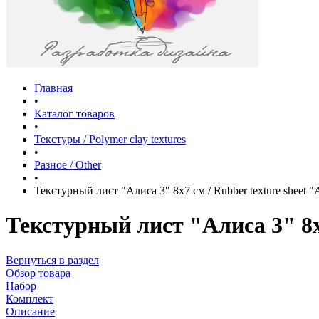
Главная
•
Каталог товаров
•
Текстуры / Polymer clay textures
•
Разное / Other
•
Текстурный лист "Алиса 3" 8х7 см / Rubber texture sheet "
Текстурный лист "Алиса 3" 8х7
Вернуться в раздел
Обзор товара
Набор
Комплект
Описание