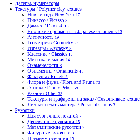
Датеры, нумераторы
Текстуры / Polymer clay textures
Новый год / New Year
17
Пикассо / Picasso
8
Дамаск / Damask
16
Японские орнаменты / Japanese ornaments
13
Античность
19
Геометрия / Geometry
23
Изразцы / Азулежу
8
Классика / Classics
10
Мистика и магия
14
Окаменелости
8
Орнаменты / Ornaments
41
Фактуры / Reliefs
8
Флора и фауна / Flora and Fauna
73
Этника / Ethnic Prints
59
Разное / Other
33
Текстуры и трафареты на заказ / Custom-made textures 
Личная печать мастера / Personal stamps
3
Рукоятки
Для сургучных печатей
7
Деревянные рукоятки
15
Металлические рукоятки
7
Фигурные рукоятки
3
Премиум-рукоятки
15