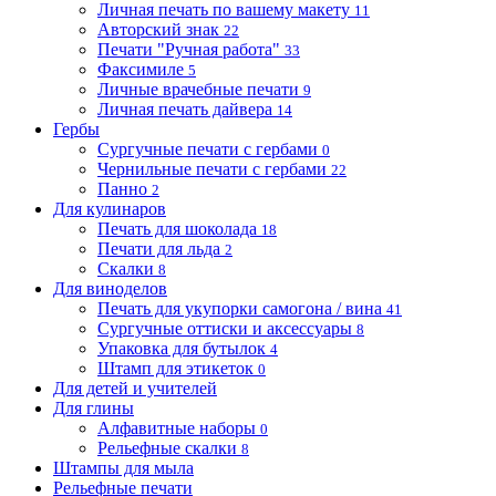
Личная печать по вашему макету
11
Авторский знак
22
Печати "Ручная работа"
33
Факсимиле
5
Личные врачебные печати
9
Личная печать дайвера
14
Гербы
Сургучные печати с гербами
0
Чернильные печати с гербами
22
Панно
2
Для кулинаров
Печать для шоколада
18
Печати для льда
2
Скалки
8
Для виноделов
Печать для укупорки самогона / вина
41
Сургучные оттиски и аксессуары
8
Упаковка для бутылок
4
Штамп для этикеток
0
Для детей и учителей
Для глины
Алфавитные наборы
0
Рельефные скалки
8
Штампы для мыла
Рельефные печати