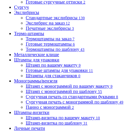
Готовые сургучные оттиски
2
Сургуч
Экслибрисы
Стандартные экслибрисы
139
Экслибрис на заказ
12
Печатные экслибрисы
3
Термо-штампы
Термоштампы на заказ
7
Готовые термоштампы
6
Термоштампы по шаблону
43
Металлические клише
Штампы для упаковки
Штамп по вашему макету
9
Готовые штампы для упаковки
11
Штампы для стаканчиков
0
Монограммы/вензеля
Штамп с монограммой по вашему макету
9
Штамп с монограммой по шаблону
55
Сургучная печать со стандартными буквами
8
Сургучная печать с монограммой по шаблону
49
Панно с монограммой
2
Штампы-визитки
Штамп-визитка по вашему макету
10
Штамп-визитка по шаблону
31
Личные печати