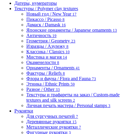
Датеры, нумераторы
Текстуры / Polymer clay textures
Новый год / New Year
17
Пикассо / Picasso
8
Дамаск / Damask
16
Японские орнаменты / Japanese ornaments
13
Античность
19
Геометрия / Geometry
23
Изразцы / Азулежу
8
Классика / Classics
10
Мистика и магия
14
Окаменелости
8
Орнаменты / Ornaments
41
Фактуры / Reliefs
8
Флора и фауна / Flora and Fauna
73
Этника / Ethnic Prints
59
Разное / Other
33
Текстуры и трафареты на заказ / Custom-made
textures and silk screens
2
Личная печать мастера / Personal stamps
3
Рукоятки
Для сургучных печатей
7
Деревянные рукоятки
15
Металлические рукоятки
7
Фигурные рукоятки
3