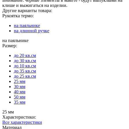
Внимание: черные элементы в макете - будут выпуклыми на
клише и выжигаться на изделии.
Другие варианты товара:
Рукоятка термо:
на паяльнике
на длинной ручке
на паяльнике
Размер:
до 20 кв.см
до 30 кв.см
до 10 кв.см
до 35 кв.см
до 25 кв.см
25 мм
30 мм
40 мм
50 мм
35 мм
25 мм
Характеристики:
Все характеристики
Материал