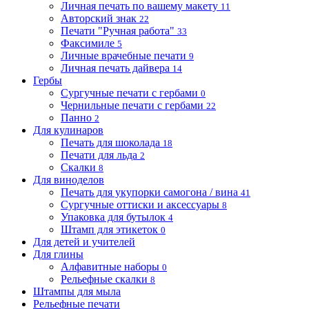
Личная печать по вашему макету
11
Авторский знак
22
Печати "Ручная работа"
33
Факсимиле
5
Личные врачебные печати
9
Личная печать дайвера
14
Гербы
Сургучные печати с гербами
0
Чернильные печати с гербами
22
Панно
2
Для кулинаров
Печать для шоколада
18
Печати для льда
2
Скалки
8
Для виноделов
Печать для укупорки самогона / вина
41
Сургучные оттиски и аксессуары
8
Упаковка для бутылок
4
Штамп для этикеток
0
Для детей и учителей
Для глины
Алфавитные наборы
0
Рельефные скалки
8
Штампы для мыла
Рельефные печати