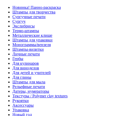
Новинка! Панно-раскраска
Штампы для творчества
Сургучные печати
Сургуч
Экслибрисы
Термо-штампы
Металлические клише
Штампы для упаковки
Монограммы/вензеля
Штампы-визитки
Личные печати
Гербы
Для кулинаров
Для виноделов
Для детей и учителей
Для глины
Штампы для мыла
Рельефные печати
Датеры, нумераторы
Текстуры / Polymer clay textures
Рукоятки
Аксессуары
Упаковка
Новый год