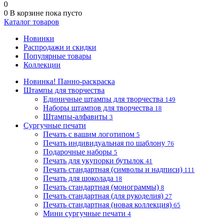
0
0
В корзине
пока пусто
Каталог товаров
Новинки
Распродажи и скидки
Популярные товары
Коллекции
Новинка! Панно-раскраска
Штампы для творчества
Единичные штампы для творчества
149
Наборы штампов для творчества
18
Штампы-алфавиты
3
Сургучные печати
Печать с вашим логотипом
5
Печать индивидуальная по шаблону
76
Подарочные наборы
5
Печать для укупорки бутылок
41
Печать стандартная (символы и надписи)
111
Печать для шоколада
18
Печать стандартная (монограммы)
8
Печать стандартная (для рукоделия)
27
Печать стандартная (новая коллекция)
65
Мини сургучные печати
4