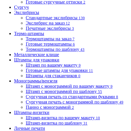
Готовые сургучные оттиски
2
Сургуч
Экслибрисы
Стандартные экслибрисы
139
Экслибрис на заказ
12
Печатные экслибрисы
3
Термо-штампы
Термоштампы на заказ
7
Готовые термоштампы
6
Термоштампы по шаблону
43
Металлические клише
Штампы для упаковки
Штамп по вашему макету
9
Готовые штампы для упаковки
11
Штампы для стаканчиков
0
Монограммы/вензеля
Штамп с монограммой по вашему макету
9
Штамп с монограммой по шаблону
55
Сургучная печать со стандартными буквами
8
Сургучная печать с монограммой по шаблону
49
Панно с монограммой
2
Штампы-визитки
Штамп-визитка по вашему макету
10
Штамп-визитка по шаблону
31
Личные печати