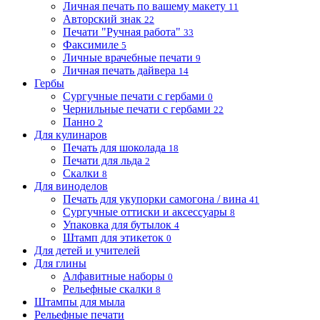
Личная печать по вашему макету
11
Авторский знак
22
Печати "Ручная работа"
33
Факсимиле
5
Личные врачебные печати
9
Личная печать дайвера
14
Гербы
Сургучные печати с гербами
0
Чернильные печати с гербами
22
Панно
2
Для кулинаров
Печать для шоколада
18
Печати для льда
2
Скалки
8
Для виноделов
Печать для укупорки самогона / вина
41
Сургучные оттиски и аксессуары
8
Упаковка для бутылок
4
Штамп для этикеток
0
Для детей и учителей
Для глины
Алфавитные наборы
0
Рельефные скалки
8
Штампы для мыла
Рельефные печати