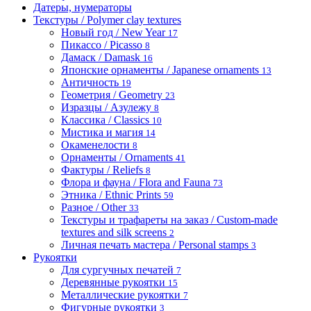
Датеры, нумераторы
Текстуры / Polymer clay textures
Новый год / New Year
17
Пикассо / Picasso
8
Дамаск / Damask
16
Японские орнаменты / Japanese ornaments
13
Античность
19
Геометрия / Geometry
23
Изразцы / Азулежу
8
Классика / Classics
10
Мистика и магия
14
Окаменелости
8
Орнаменты / Ornaments
41
Фактуры / Reliefs
8
Флора и фауна / Flora and Fauna
73
Этника / Ethnic Prints
59
Разное / Other
33
Текстуры и трафареты на заказ / Custom-made
textures and silk screens
2
Личная печать мастера / Personal stamps
3
Рукоятки
Для сургучных печатей
7
Деревянные рукоятки
15
Металлические рукоятки
7
Фигурные рукоятки
3