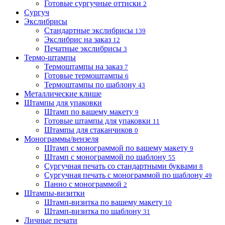
Готовые сургучные оттиски
2
Сургуч
Экслибрисы
Стандартные экслибрисы
139
Экслибрис на заказ
12
Печатные экслибрисы
3
Термо-штампы
Термоштампы на заказ
7
Готовые термоштампы
6
Термоштампы по шаблону
43
Металлические клише
Штампы для упаковки
Штамп по вашему макету
9
Готовые штампы для упаковки
11
Штампы для стаканчиков
0
Монограммы/вензеля
Штамп с монограммой по вашему макету
9
Штамп с монограммой по шаблону
55
Сургучная печать со стандартными буквами
8
Сургучная печать с монограммой по шаблону
49
Панно с монограммой
2
Штампы-визитки
Штамп-визитка по вашему макету
10
Штамп-визитка по шаблону
31
Личные печати