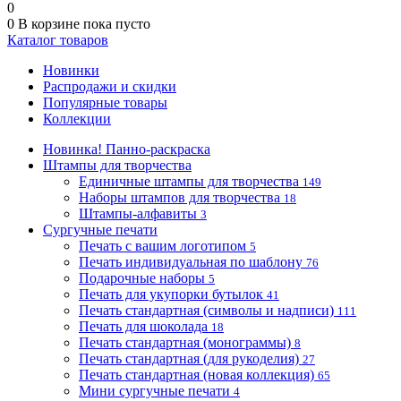
0
0
В корзине
пока пусто
Каталог товаров
Новинки
Распродажи и скидки
Популярные товары
Коллекции
Новинка! Панно-раскраска
Штампы для творчества
Единичные штампы для творчества
149
Наборы штампов для творчества
18
Штампы-алфавиты
3
Сургучные печати
Печать с вашим логотипом
5
Печать индивидуальная по шаблону
76
Подарочные наборы
5
Печать для укупорки бутылок
41
Печать стандартная (символы и надписи)
111
Печать для шоколада
18
Печать стандартная (монограммы)
8
Печать стандартная (для рукоделия)
27
Печать стандартная (новая коллекция)
65
Мини сургучные печати
4