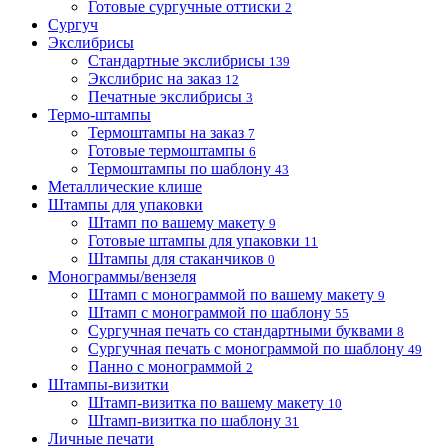
Готовые сургучные оттиски
2
Сургуч
Экслибрисы
Стандартные экслибрисы
139
Экслибрис на заказ
12
Печатные экслибрисы
3
Термо-штампы
Термоштампы на заказ
7
Готовые термоштампы
6
Термоштампы по шаблону
43
Металлические клише
Штампы для упаковки
Штамп по вашему макету
9
Готовые штампы для упаковки
11
Штампы для стаканчиков
0
Монограммы/вензеля
Штамп с монограммой по вашему макету
9
Штамп с монограммой по шаблону
55
Сургучная печать со стандартными буквами
8
Сургучная печать с монограммой по шаблону
49
Панно с монограммой
2
Штампы-визитки
Штамп-визитка по вашему макету
10
Штамп-визитка по шаблону
31
Личные печати