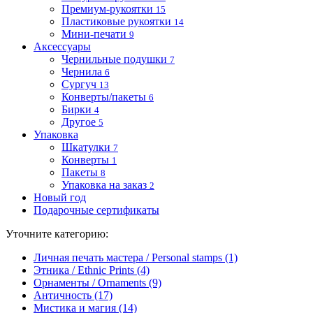
Премиум-рукоятки
15
Пластиковые рукоятки
14
Мини-печати
9
Аксессуары
Чернильные подушки
7
Чернила
6
Сургуч
13
Конверты/пакеты
6
Бирки
4
Другое
5
Упаковка
Шкатулки
7
Конверты
1
Пакеты
8
Упаковка на заказ
2
Новый год
Подарочные сертификаты
Уточните категорию:
Личная печать мастера / Personal stamps (1)
Этника / Ethnic Prints (4)
Орнаменты / Ornaments (9)
Античность (17)
Мистика и магия (14)