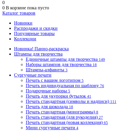
0
0
В корзине
пока пусто
Каталог товаров
Новинки
Распродажи и скидки
Популярные товары
Коллекции
Новинка! Панно-раскраска
Штампы для творчества
Единичные штампы для творчества
149
Наборы штампов для творчества
18
Штампы-алфавиты
3
Сургучные печати
Печать с вашим логотипом
5
Печать индивидуальная по шаблону
76
Подарочные наборы
5
Печать для укупорки бутылок
41
Печать стандартная (символы и надписи)
111
Печать для шоколада
18
Печать стандартная (монограммы)
8
Печать стандартная (для рукоделия)
27
Печать стандартная (новая коллекция)
65
Мини сургучные печати
4