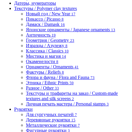
Датеры, нумераторы
Текстуры / Polymer clay textures
Новый год / New Year
17
Пикассо / Picasso
8
Дамаск / Damask
16
Японские орнаменты / Japanese ornaments
13
Античность
19
Геометрия / Geometry
23
Изразцы / Азулежу
8
Классика / Classics
10
Мистика и магия
14
Окаменелости
8
Орнаменты / Ornaments
41
Фактуры / Reliefs
8
Флора и фауна / Flora and Fauna
73
Этника / Ethnic Prints
59
Разное / Other
33
Текстуры и трафареты на заказ / Custom-made
textures and silk screens
2
Личная печать мастера / Personal stamps
3
Рукоятки
Для сургучных печатей
7
Деревянные рукоятки
15
Металлические рукоятки
7
Фигурные рукоятки
3