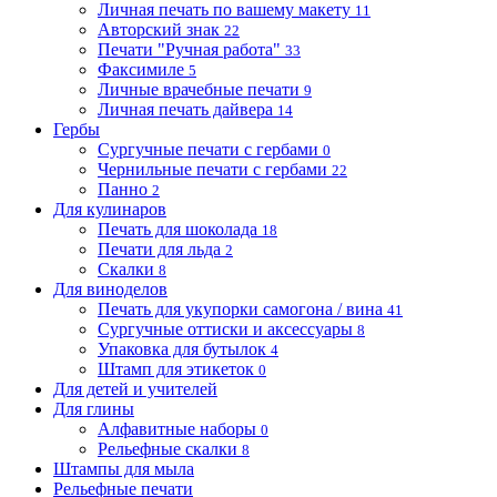
Личная печать по вашему макету
11
Авторский знак
22
Печати "Ручная работа"
33
Факсимиле
5
Личные врачебные печати
9
Личная печать дайвера
14
Гербы
Сургучные печати с гербами
0
Чернильные печати с гербами
22
Панно
2
Для кулинаров
Печать для шоколада
18
Печати для льда
2
Скалки
8
Для виноделов
Печать для укупорки самогона / вина
41
Сургучные оттиски и аксессуары
8
Упаковка для бутылок
4
Штамп для этикеток
0
Для детей и учителей
Для глины
Алфавитные наборы
0
Рельефные скалки
8
Штампы для мыла
Рельефные печати